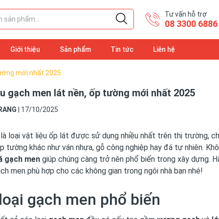
Tư vấn hỗ trợ
08 3300 6886
Giới thiệu
Sản phẩm
Tin tức
Liên hệ
tường mới nhất 2025
u gạch men lát nền, ốp tường mới nhất 2025
RANG
|
17/10/2025
là loại vật liệu ốp lát được sử dụng nhiều nhất trên thị trường, c
p tường khác như ván nhựa, gỗ công nghiệp hay đá tự nhiên. Kh
á gạch men
giúp chúng càng trở nên phổ biến trong xây dựng. Hã
ch men phù hợp cho các không gian trong ngôi nhà bạn nhé!
loại gạch men phổ biến