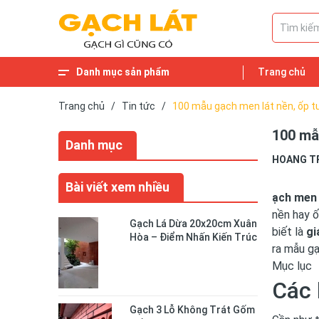
Danh mục sản phẩm
Trang chủ
Trang chủ
/
Tin tức
/
100 mẫu gạch men lát nền, ốp 
100 mẫ
Danh mục
HOANG T
Bài viết xem nhiều
ạch men
nền hay ố
Gạch Lá Dừa 20x20cm Xuân
biết là
gi
Hòa – Điểm Nhấn Kiến Trúc
ra mẫu gạ
Độc Đáo Cho Không Gian
Sống
Mục lục
Các 
Gạch 3 Lỗ Không Trát Gốm