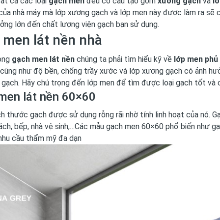
ất cả các loại
gạch men
đều có cấu tạo gồm
xương gạch
và
l
của nhà máy mà lớp xương gạch và lớp men này được làm ra sẽ c
ởng lớn đến chất lượng viện gạch bạn sử dụng.
 men lát nền nhà
dòng
gạch men lát nền
chúng ta phải tìm hiểu kỹ về
lớp men phủ
cũng như độ bền, chống trầy xước và lớp xương gạch có ảnh hư
 gạch. Hãy chú trọng đến lớp men để tìm được loại gạch tốt và
men lát nền 60×60
ch thước gạch được sử dụng rỗng rãi nhờ tính linh hoạt của nó. 
ách, bếp, nhà vệ sinh,…Các mẫu gạch men 60×60 phổ biến như g
nhu cầu thẩm mỹ đa dạn