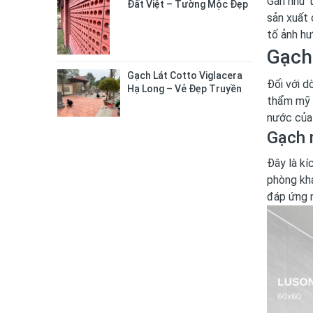
Gần như t
Đất Việt – Tường Mộc Đẹp
sản xuất 
Tự Nhiên, Bền Chắc Lâu Dài
tố ảnh hư
Gạch
Gạch Lát Cotto Viglacera
Đối với 
Hạ Long – Vẻ Đẹp Truyền
thẩm mỹ 
Thống Cho Không Gian
Sống
nước của
Gạch 
Đây là kí
phòng kh
đáp ứng 