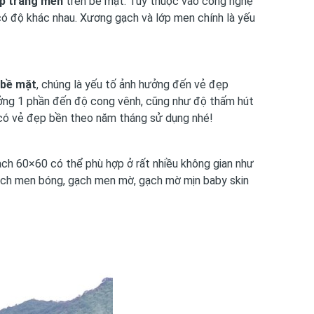
ớp tráng men
trên bề mặt. Tùy thuộc vào công nghệ
ó độ khác nhau. Xương gạch và lớp men chính là yếu
 bề mặt
, chúng là yếu tố ảnh hưởng đến vẻ đẹp
ởng 1 phần đến độ cong vênh, cũng như độ thấm hút
 có vẻ đẹp bền theo năm tháng sử dụng nhé!
Gạch 60×60 có thể phù hợp ở rất nhiều không gian như
ạch men bóng, gạch men mờ, gạch mờ mịn baby skin