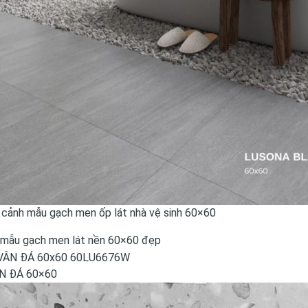
 cảnh mẫu gạch men ốp lát nhà vệ sinh 60×60
mẫu gạch men lát nền 60×60 đẹp
N ĐÁ 60×60