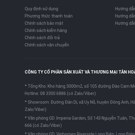
Quy định sử dụng
Hướng dẫ
Phương thức thanh toán
Hướng dẫn
Chính sách bảo mật
Hướng dẫn
Chính sách kiểm hàng
Chính sách đổi trả
Chính sách vận chuyển
CÔNG TY CỔ PHẦN SẢN XUẤT VÀ THƯƠNG MẠI TÂN HO
* Tổng Kho: Kho hàng 3000m2, số 105 đường Đào Cam Mộc
Hotline: 08 3300 6886 (có Zalo/Viber)
* Showroom: Đường Đản Dị, xã Uy Nỗ, huyện Đông Anh, Hà
Zalo/Viber)
* Văn phòng GD: Imperia Garden, Số 143 Nguyễn Tuân, Th
666 (có Zalo/Viber)
* Văn phòng GD: Vinhomes Riverside Long Biên, Long Biên,