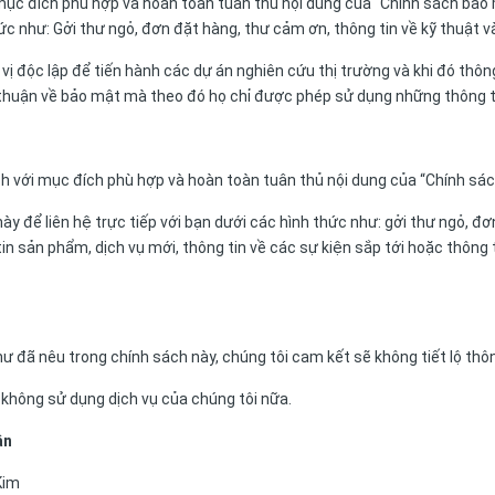
mục đích phù hợp và hoàn toàn tuân thủ nội dung của "Chính sách bảo m
hức như: Gởi thư ngỏ, đơn đặt hàng, thư cảm ơn, thông tin về kỹ thuật v
ị độc lập để tiến hành các dự án nghiên cứu thị trường và khi đó thôn
a thuận về bảo mật mà theo đó họ chỉ được phép sử dụng những thông 
ch với mục đích phù hợp và hoàn toàn tuân thủ nội dung của “Chính sác
này để liên hệ trực tiếp với bạn dưới các hình thức như: gởi thư ngỏ, đ
n sản phẩm, dịch vụ mới, thông tin về các sự kiện sắp tới hoặc thông
ư đã nêu trong chính sách này, chúng tôi cam kết sẽ không tiết lộ thôn
 không sử dụng dịch vụ của chúng tôi nữa.
ân
Kim