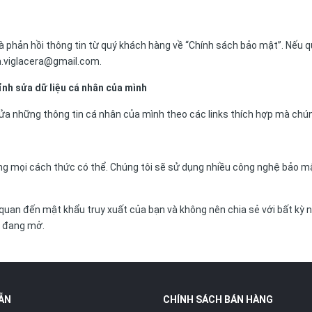
à phản hồi thông tin từ quý khách hàng về “Chính sách bảo mật”. Nếu q
m.viglacera@gmail.com.
ỉnh sửa dữ liệu cá nhân của mình
sửa những thông tin cá nhân của mình theo các links thích hợp mà chún
ng mọi cách thức có thể. Chúng tôi sẽ sử dụng nhiều công nghệ bảo m
 quan đến mật khẩu truy xuất của bạn và không nên chia sẻ với bất kỳ 
e đang mở.
ẪN
CHÍNH SÁCH BÁN HÀNG