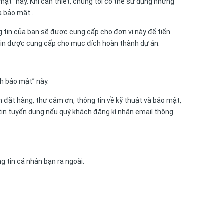
ật" này. Khi cần thiết, chúng tôi có thể sử dụng những
à bảo mật...
g tin của bạn sẽ được cung cấp cho đơn vị này để tiến
tin được cung cấp cho mục đích hoàn thành dự án.
h bảo mật” này.
ơn đặt hàng, thư cảm ơn, thông tin về kỹ thuật và bảo mật,
 tin tuyển dụng nếu quý khách đăng kí nhận email thông
g tin cá nhân bạn ra ngoài.