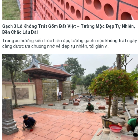
Gạch 3 Lỗ Không Trát Gốm Đất Việt – Tường Mộc Đẹp Tự Nhiên,
Bền Chắc Lâu Dài
Trong xu hướng kiến trúc hiện đại, tường gạch mộc không trát ngày
càng được ưa chuộng nhờ vẻ đẹp tự nhiên, tối giản v...