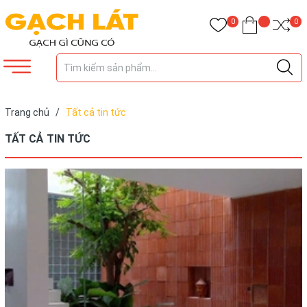
0
0
Trang chủ
/
Tất cả tin tức
TẤT CẢ TIN TỨC