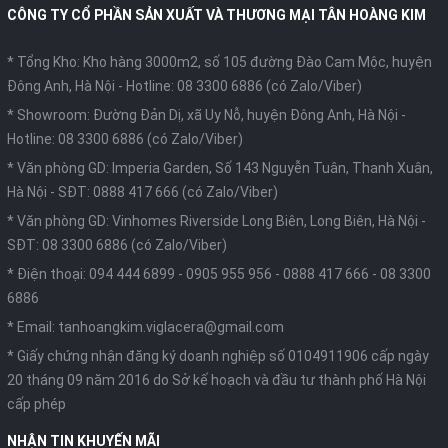
CÔNG TY CỔ PHẦN SẢN XUẤT VÀ THƯƠNG MẠI TÂN HOÀNG KIM
* Tổng Kho: Kho hàng 3000m2, số 105 đường Đào Cam Mộc, huyện
Đông Anh, Hà Nội -
Hotline: 08 3300 6886 (có Zalo/Viber)
* Showroom: Đường Đản Dị, xã Uy Nỗ, huyện Đông Anh, Hà Nội -
Hotline: 08 3300 6886 (có Zalo/Viber)
* Văn phòng GD: Imperia Garden, Số 143 Nguyễn Tuân, Thanh Xuân,
Hà Nội -
SĐT: 0888 417 666 (có Zalo/Viber)
* Văn phòng GD: Vinhomes Riverside Long Biên, Long Biên, Hà Nội -
SĐT: 08 3300 6886 (có Zalo/Viber)
* Điện thoại:
094 444 6899
-
0905 955 956
-
0888 417 666
-
08 3300
6886
* Email:
tanhoangkim.viglacera@gmail.com
* Giấy chứng nhận đăng ký doanh nghiệp số 0104911906 cấp ngày
20 tháng 09 năm 2016 do Sở kế hoạch và đầu tư thành phố Hà Nội
cấp phép
NHẬN TIN KHUYẾN MÃI