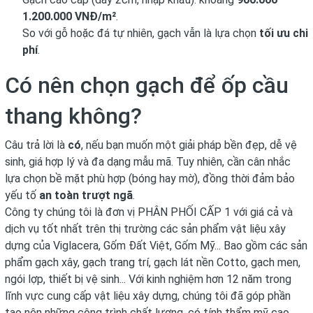
1.200.000 VNĐ/m²
.
So với gỗ hoặc đá tự nhiên, gạch vẫn là lựa chọn
tối ưu chi
phí
.
Có nên chọn gạch để ốp cầu
thang không?
Câu trả lời là
có
, nếu bạn muốn một giải pháp bền đẹp, dễ vệ
sinh, giá hợp lý và đa dạng mẫu mã. Tuy nhiên, cần cân nhắc
lựa chọn bề mặt phù hợp (bóng hay mờ), đồng thời đảm bảo
yếu tố
an toàn trượt ngã
.
Công ty chúng tôi là đơn vị PHÂN PHỐI CẤP 1 với giá cả và
dịch vụ tốt nhất trên thị trường các sản phẩm vật liệu xây
dựng của Viglacera, Gốm Đất Việt, Gốm Mỹ... Bao gồm các sản
phẩm gạch xây, gạch trang trí, gạch lát nền Cotto, gạch men,
ngói lợp, thiết bị vệ sinh... Với kinh nghiệm hơn 12 năm trong
lĩnh vực cung cấp vật liệu xây dựng, chúng tôi đã góp phần
tạo nên những công trình chất lượng, có tính thẩm mỹ cao