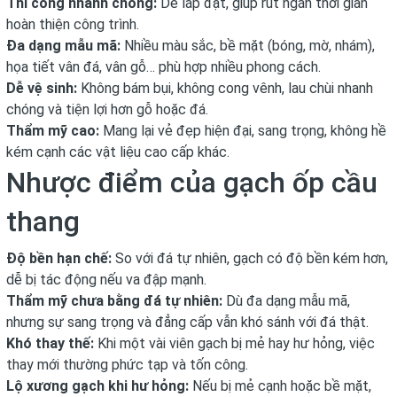
Thi công nhanh chóng:
Dễ lắp đặt, giúp rút ngắn thời gian
hoàn thiện công trình.
Đa dạng mẫu mã:
Nhiều màu sắc, bề mặt (bóng, mờ, nhám),
họa tiết vân đá, vân gỗ… phù hợp nhiều phong cách.
Dễ vệ sinh:
Không bám bụi, không cong vênh, lau chùi nhanh
chóng và tiện lợi hơn gỗ hoặc đá.
Thẩm mỹ cao:
Mang lại vẻ đẹp hiện đại, sang trọng, không hề
kém cạnh các vật liệu cao cấp khác.
Nhược điểm của gạch ốp cầu
thang
Độ bền hạn chế:
So với đá tự nhiên, gạch có độ bền kém hơn,
dễ bị tác động nếu va đập mạnh.
Thẩm mỹ chưa bằng đá tự nhiên:
Dù đa dạng mẫu mã,
nhưng sự sang trọng và đẳng cấp vẫn khó sánh với đá thật.
Khó thay thế:
Khi một vài viên gạch bị mẻ hay hư hỏng, việc
thay mới thường phức tạp và tốn công.
Lộ xương gạch khi hư hỏng:
Nếu bị mẻ cạnh hoặc bề mặt,