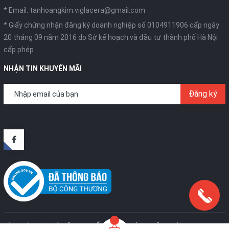
* Email:
tanhoangkim.viglacera@gmail.com
* Giấy chứng nhận đăng ký doanh nghiệp số 0104911906 cấp ngày
20 tháng 09 năm 2016 do Sở kế hoạch và đầu tư thành phố Hà Nội
cấp phép
NHẬN TIN KHUYẾN MÃI
Đăng ký
Bản quyền thuộc về
CÔNG TY CỔ PHẦN SX VÀ TM TÂN HOÀNG KIM
.
Cung