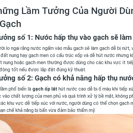
hững Lầm Tưởng Của Người Dù
 Gạch
ưởng số 1: Nước hấp thụ vào gạch sẽ làm
ời lo ngại rằng nước ngấm vào mẫu gạch sẽ làm gạch dễ bị nứt, v
 đất nung hay gạch men có cấu trúc xốp và dễ hút nước nhưng k
t nung hoặc gạch men thường được dùng cho các khu vực ít tiế
động tốt nếu được lắp đặt đúng kỹ thuật.
ưởng số 2: Gạch có khả năng hấp thụ nướ
lầm phổ biến là
gạch ốp lát
hút nước cao dễ bị ố màu khi tiếp x
 vào chất lượng của men phủ và quá trình xử lý bề mặt, không p
các khu vực dễ tiếp xúc với nước, người dùng có thể chọn gạch
hạn chế khả năng bị bẩn vừa đảm bảo thẩm mỹ.