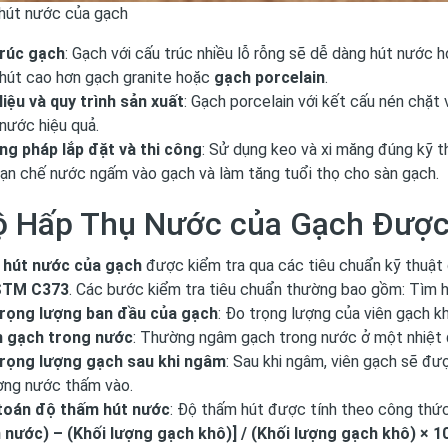
hút nước của gạch
rúc gạch
: Gạch với cấu trúc nhiều lỗ rỗng sẽ dễ dàng hút nước
hút cao hơn gạch granite hoặc
gạch porcelain
.
liệu và quy trình sản xuất
: Gạch porcelain với kết cấu nén chặt 
nước hiệu quả.
g pháp lắp đặt và thi công
: Sử dụng keo và xi măng đúng kỹ 
hạn chế nước ngấm vào gạch và làm tăng tuổi thọ cho sàn gạch.
ộ Hấp Thụ Nước của Gạch Được
 hút nước của gạch
được kiểm tra qua các tiêu chuẩn kỹ thuật
TM C373
. Các bước kiểm tra tiêu chuẩn thường bao gồm: Tìm hi
rọng lượng ban đầu của gạch
: Đo trọng lượng của viên gạch k
 gạch trong nước
: Thường ngâm gạch trong nước ở một nhiệt đ
rọng lượng gạch sau khi ngâm
: Sau khi ngâm, viên gạch sẽ đư
ợng nước thấm vào.
toán độ thấm hút nước
: Độ thấm hút được tính theo công thứ
nước) – (Khối lượng gạch khô)] / (Khối lượng gạch khô) × 1