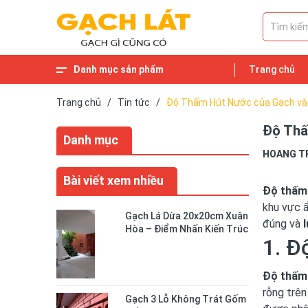
Danh mục sản phẩm
Trang chủ
Trang chủ
/
Tin tức
/
Độ Thấm Hút Nước của Gạch và
Độ Thấ
Danh mục
HOANG T
Bài viết xem nhiều
Độ thấm
khu vực ẩ
Gạch Lá Dừa 20x20cm Xuân
đúng và
Hòa – Điểm Nhấn Kiến Trúc
1. Đ
Độc Đáo Cho Không Gian
Sống
Độ thấm
rỗng trên
Gạch 3 Lỗ Không Trát Gốm