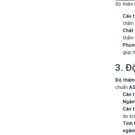
Độ thấm 
Cấu t
thấm 
Chất 
thấm 
Phươn
giúp 
3. Đ
Độ thấm
chuẩn
AS
Cân t
Ngâm
Cân t
do lư
Tính 
ngâm 