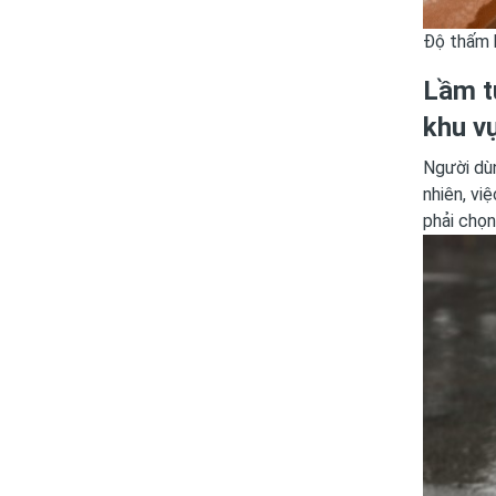
Độ thấm 
Lầm t
khu v
Người dù
nhiên, vi
phải chọ