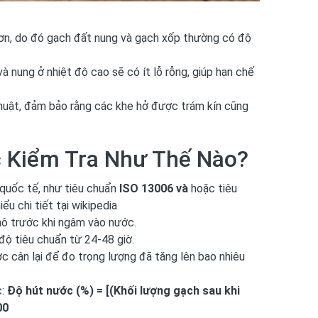
 hơn, do đó gạch đất nung và gạch xốp thường có độ
và nung ở nhiệt độ cao sẽ có ít lỗ rỗng, giúp hạn chế
thuật, đảm bảo rằng các khe hở được trám kín cũng
 Kiểm Tra Như Thế Nào?
 quốc tế, như tiêu chuẩn
ISO 13006 và
hoặc tiêu
ểu chi tiết tại
wikipedia
hô trước khi ngâm vào nước.
ộ tiêu chuẩn từ 24-48 giờ.
ợc cân lại để đo trọng lượng đã tăng lên bao nhiêu
c:
Độ hút nước (%) = [(Khối lượng gạch sau khi
00