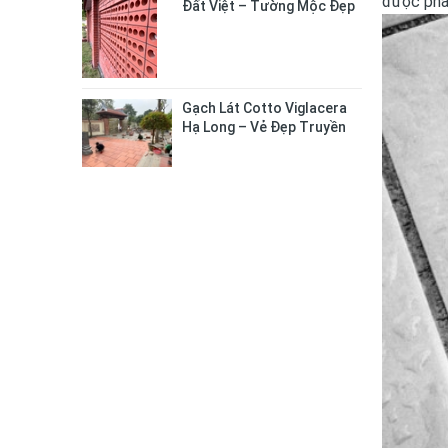
được phâ
Đất Việt – Tường Mộc Đẹp
Tự Nhiên, Bền Chắc Lâu Dài
Gạch Lát Cotto Viglacera
Hạ Long – Vẻ Đẹp Truyền
Thống Cho Không Gian
Sống