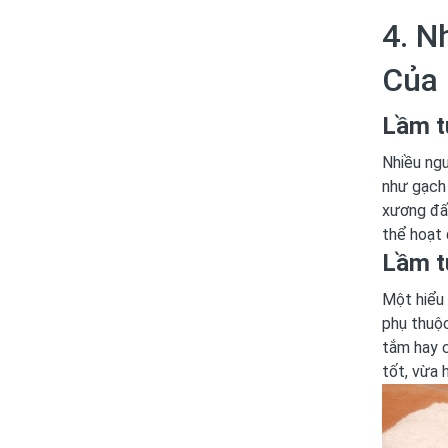
4. N
Của
Lầm t
Nhiều ngư
như gạch
xương đấ
thể hoạt 
Lầm t
Một hiểu 
phụ thuộc
tắm hay 
tốt, vừa 