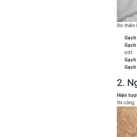
Độ thấm 
Gạch
Gạch
ướt.
Gạch 
Gạch
2. N
Hiện tư
thi công: