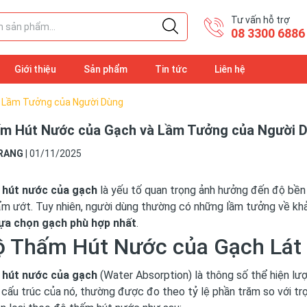
Tư vấn hỗ trợ
08 3300 6886
Giới thiệu
Sản phẩm
Tin tức
Liên hệ
 Lầm Tưởng của Người Dùng
m Hút Nước của Gạch và Lầm Tưởng của Người 
RANG
|
01/11/2025
 hút nước của gạch
là yếu tố quan trọng ảnh hưởng đến độ bền 
m ướt. Tuy nhiên, người dùng thường có những lầm tưởng về khả
lựa chọn gạch phù hợp nhất
.
ộ Thấm Hút Nước của Gạch Lát 
 hút nước của gạch
(Water Absorption) là thông số thể hiện lư
 cấu trúc của nó, thường được đo theo tỷ lệ phần trăm so với t