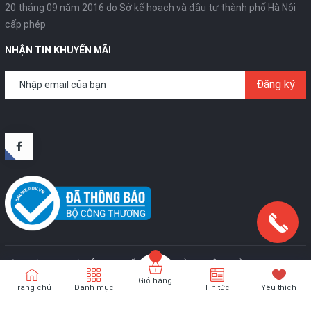
20 tháng 09 năm 2016 do Sở kế hoạch và đầu tư thành phố Hà Nội
cấp phép
NHẬN TIN KHUYẾN MÃI
Đăng ký
Bản quyền thuộc về
CÔNG TY CỔ PHẦN SX VÀ TM TÂN HOÀNG KIM
.
Cung
cấp bởi
Sapo
Giỏ hàng
Trang chủ
Danh mục
Tin tức
Yêu thích