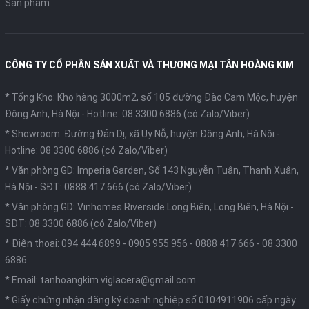
Sản phẩm
CÔNG TY CỔ PHẦN SẢN XUẤT VÀ THƯƠNG MẠI TÂN HOÀNG KIM
* Tổng Kho: Kho hàng 3000m2, số 105 đường Đào Cam Mộc, huyện
Đông Anh, Hà Nội -
Hotline: 08 3300 6886 (có Zalo/Viber)
* Showroom: Đường Đản Dị, xã Uy Nỗ, huyện Đông Anh, Hà Nội -
Hotline: 08 3300 6886 (có Zalo/Viber)
* Văn phòng GD: Imperia Garden, Số 143 Nguyễn Tuân, Thanh Xuân,
Hà Nội -
SĐT: 0888 417 666 (có Zalo/Viber)
* Văn phòng GD: Vinhomes Riverside Long Biên, Long Biên, Hà Nội -
SĐT: 08 3300 6886 (có Zalo/Viber)
* Điện thoại:
094 444 6899
-
0905 955 956
-
0888 417 666
-
08 3300
6886
* Email:
tanhoangkim.viglacera@gmail.com
* Giấy chứng nhận đăng ký doanh nghiệp số 0104911906 cấp ngày