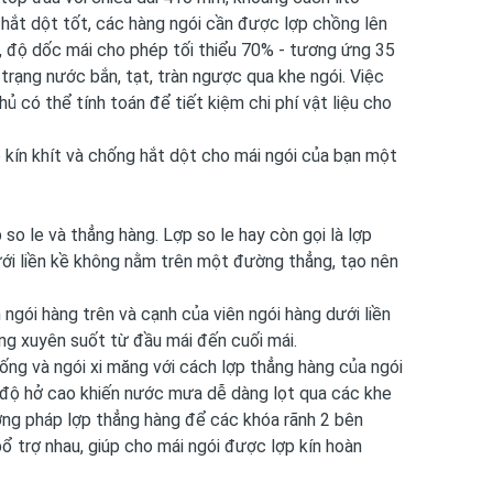
hắt dột tốt, các hàng ngói cần được lợp chồng lên
ó, độ dốc mái cho phép tối thiểu 70% - tương ứng 35
trạng nước bắn, tạt, tràn ngược qua khe ngói. Việc
ủ có thể tính toán để tiết kiệm chi phí vật liệu cho
 kín khít và chống hắt dột cho mái ngói của bạn một
 so le và thẳng hàng. Lợp so le hay còn gọi là lợp
dưới liền kề không nằm trên một đường thẳng, tạo nên
 ngói hàng trên và cạnh của viên ngói hàng dưới liền
g xuyên suốt từ đầu mái đến cuối mái.
hống và ngói xi măng với cách lợp thẳng hàng của ngói
, độ hở cao khiến nước mưa dễ dàng lọt qua các khe
ương pháp lợp thẳng hàng để các khóa rãnh 2 bên
bổ trợ nhau, giúp cho mái ngói được lợp kín hoàn