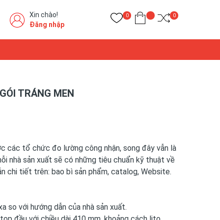
Xin chào!
0
0
Đăng nhập
NGÓI TRÁNG MEN
c các tổ chức đo lường công nhận, song đây vẫn là
ỗi nhà sản xuất sẽ có những tiêu chuẩn kỹ thuật về
n chi tiết trên: bao bì sản phẩm, catalog, Website.
xa so với hướng dẫn của nhà sản xuất.
c top đầu với chiều dài 410 mm, khoảng cách lito