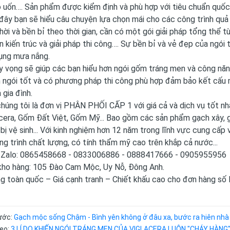
 uốn…. Sản phẩm được kiểm định và phù hợp với tiêu chuẩn quố
ây bạn sẽ hiểu câu chuyện lựa chọn mái cho các công trình quả 
thời và bền bỉ theo thời gian, cần có một gói giải pháp tổng thể 
 kiến trúc và giải pháp thi công…. Sự bền bỉ và vẻ đẹp của ngói
dụng mưa nắng.
hy vọng sẽ giúp các bạn hiểu hơn ngói gốm tráng men và công n
ngói tốt và có phương pháp thi công phù hợp đảm bảo kết cấu m
 gia đình.
húng tôi là đơn vị PHÂN PHỐI CẤP 1 với giá cả và dịch vụ tốt nh
cera, Gốm Đất Việt, Gốm Mỹ... Bao gồm các sản phẩm gạch xây, gạ
t bị vệ sinh... Với kinh nghiệm hơn 12 năm trong lĩnh vực cung cấp
g trình chất lượng, có tính thẩm mỹ cao trên khắp cả nước...
e/Zalo: 0865458668 - 0833006886 - 0888417666 - 0905955956
 kho hàng: 105 Đào Cam Mộc, Uy Nỗ, Đông Anh.
ng toàn quốc – Giá cạnh tranh – Chiết khấu cao cho đơn hàng số
rước:
Gạch mộc sống Chậm - Bình yên không ở đâu xa, bước ra hiên nhà 
heo:
3 LÍ DO KHIẾN NGÓI TRÁNG MEN CỦA VIGLACERA LUÔN "CHÁY HÀNG