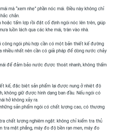
g mái mà “xem nhẹ” phần nóc mái. Điều này không chỉ
chắc chắn.
hoặc tấm lợp rồi đặt cố định ngói nóc lên trên, giúp
ưa luồn lách qua các khe mái, tràn vào nhà.
hi công ngói phù hợp cần có một bản thiết kế đường
ưa nhiều nhất nên cần có giải pháp để dòng nước chảy
i mái để đảm bảo nước được thoát nhanh, không thấm
ết kế, đặc biệt sản phẩm lại được nung ở nhiệt độ
ênh, không giữ được hình dạng ban đầu. Nếu ngói có
ái hở không xảy ra.
ng những sản phẩm ngói có chất lượng cao, có thương
 tra chất lượng nghiêm ngặt: không chỉ kiểm tra thủ
 tra mặt phẳng, máy đo độ bền rạn men, máy đo