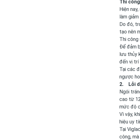
Thi công
Hiện nay,
làm giảm 
Do đó, tr
tạo nên m
Thi công
Để đảm bả
lưu thủy 
đến vị tr
Tại các đ
ngược ho
2. Lỗi 
Ngói trán
cao từ 12
mức độ co
Vì vậy, k
hiệu uy t
Tại Vigla
công, mà