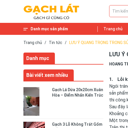
Danh mục sản phẩm
Trang chủ
Trang chủ
/
Tin tức
/
LƯU Ý QUANG TRỌNG TRONG SỬ
LƯU Ý
Danh mục
HOANG T
Bài viết xem nhiều
1. Lỗi k
Ngói trá
Gạch Lá Dừa 20x20cm Xuân
sản phẩm 
Hòa – Điểm Nhấn Kiến Trúc
thi công 
Độc Đáo Cho Không Gian
Sống
Sau đây l
Khoảng cá
Một trong
Gạch 3 Lỗ Không Trát Gốm
Trên thị 