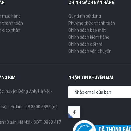
ẪN
CHÍNH SÁCH BÁN HÀNG
n mua hàng
Quy định sử dụng
 thanh toán
Phương thức thanh toán
 giao nhận
Chính sách bảo mật
Chính sách kiểm hàng
Chính sách đổi trả
Chính sách vận chuyển
ÀNG KIM
NHẬN TIN KHUYẾN MÃI
, huyện Đông Anh, Hà Nội -
 Nội -
Hotline: 08 3300 6886 (có
anh Xuân, Hà Nội -
SĐT: 0888 417