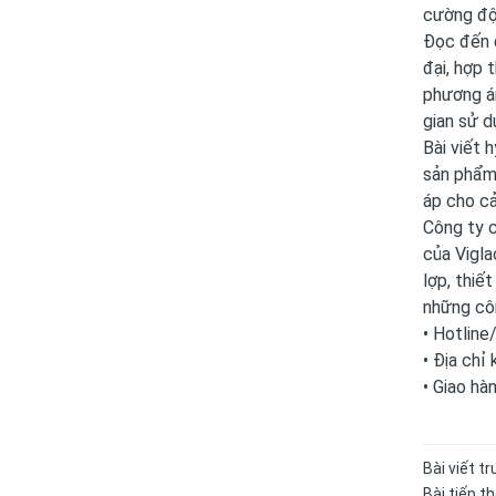
cường độ
Đọc đến đ
đại, hợp 
phương án
gian sử 
Bài viết 
sản phẩm 
áp cho cả
Công ty c
của Vigla
lợp, thiế
những côn
• Hotlin
• Địa chỉ
• Giao hà
Bài viết t
Bài tiếp t