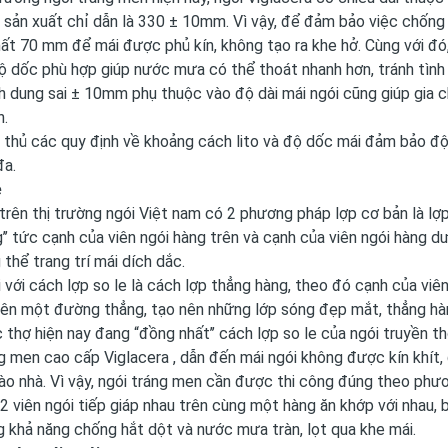
sản xuất chỉ dẫn là 330 ± 10mm. Vì vậy, để đảm bảo việc chống 
hất 70 mm để mái được phủ kín, không tạo ra khe hở. Cùng với đ
ộ dốc phù hợp giúp nước mưa có thể thoát nhanh hơn, tránh tình 
h dung sai ± 10mm phụ thuộc vào độ dài mái ngói cũng giúp gia ch
h.
 thủ các quy định về khoảng cách lito và độ dốc mái đảm bảo độ
đa.
e
 trên thị trường ngói Việt nam có 2 phương pháp lợp cơ bản là lợp
’’ tức cạnh của viên ngói hàng trên và cạnh của viên ngói hàng 
thể trang trí mái dích dắc.
 với cách lợp so le là cách lợp thẳng hàng, theo đó cạnh của viên
ên một đường thẳng, tạo nên những lớp sóng đẹp mắt, thẳng hàn
 thợ hiện nay đang “đồng nhất’’ cách lợp so le của ngói truyền t
 men cao cấp Viglacera , dẫn đến mái ngói không được kín khít
vào nhà. Vì vậy, ngói tráng men cần được thi công đúng theo ph
2 viên ngói tiếp giáp nhau trên cùng một hàng ăn khớp với nhau, 
g khả năng chống hắt dột và nước mưa tràn, lọt qua khe mái.