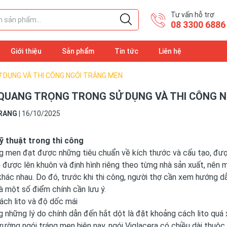
Tư vấn hỗ trợ
08 3300 6886
Giới thiệu
Sản phẩm
Tin tức
Liên hệ
 DỤNG VÀ THI CÔNG NGÓI TRÁNG MEN
 QUANG TRỌNG TRONG SỬ DỤNG VÀ THI CÔNG 
RANG
|
16/10/2025
ỹ thuật trong thi công
ng men đạt được những tiêu chuẩn về kích thước và cấu tạo, đượ
được lên khuôn và định hình riêng theo từng nhà sản xuất, nên m
khác nhau. Do đó, trước khi thi công, người thợ cần xem hướng dẫ
à một số điểm chính cần lưu ý.
ch lito và độ dốc mái
 những lý do chính dẫn đến hắt dột là đặt khoảng cách lito quá 
trường ngói tráng men hiện nay, ngói Viglacera có chiều dài thuộ