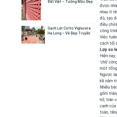
Đất Việt – Tường Mộc Đẹp
được nhà 
Tự Nhiên, Bền Chắc Lâu Dài
nhau ít n
độ, tạo đ
điều chỉn
Gạch Lát Cotto Viglacera
công trìn
Hạ Long – Vẻ Đẹp Truyền
Việc tuân
Thống Cho Không Gian
cách tối 
Sống
Lợp so l
Hiện nay,
‘chữ công
một tổng 
Ngược lại
kề nằm tr
Nhiều bác
gốm tráng
hở, tràn 
cạnh của 
toàn, tăn