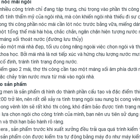
 nóc mái ngói
 nhiều công trình chỉ đang tập trung, chú trọng vào phần thi côn
đi tính thẩm mỹ của ngôi nhà, mà còn khiến ngôi nhà thiếu đi sự 
ong thi công phần nóc mái cần lót nóc trước bằng vữa, miếng dán 
ột tổng thể mái hài hòa, chắc chắn, ngăn chặn hiện tượng nước m
 máng xối thoát nước (đường lưu thủy)
o một mái nhà đẹp, tối ưu công năng ngoài việc chọn ngói và t
khoa học. Bởi mái nhà là nơi tiếp xúc và hứng chịu lượng nước m
í cố định, tránh tình trạng đọng nước.
iểm giao 2 mái, thợ thi công cần tạo một máng xối âm phía dướ
ặc chảy tràn nước mưa từ mái vào ngôi nhà.
do sản phẩm
g men là sản phẩm dị hình do thành phần cấu tạo và đặc điểm thi
00 trở lên, nên rất dễ xảy ra tình trạng ngói sau nung bị cong v
ng vênh lớn sẽ rất khó thi công, khó đảm bảo được tình trạng m
hi lựa chọn ngói cho công trình của mình, bạn nên ưu tiên sử dụ
ín và thời hạn bảo hành rõ ràng.
cera , sản phẩm trước khi xuất xưởng đều trải qua quá trình kiểm
 sản phẩm còn được kiểm tra tự động bằng máy đo như máy kiểm