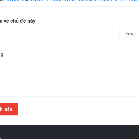
n về chủ đề này
h luận