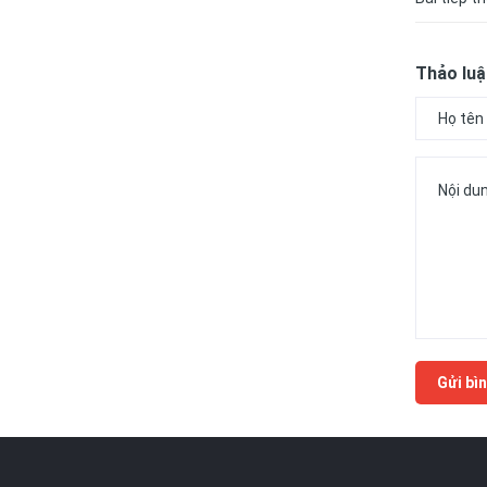
Thảo luậ
Gửi bìn