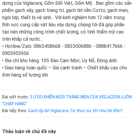
dựng của Viglacera, Gốm Đất Việt, Gốm Mỹ... Bao gồm các sản
phẩm gạch xây, gạch trang trí, gạch lát nền Cotto, gạch men,
ngói lợp, thiết bị vệ sinh... Với kinh nghiệm hơn 12 năm trong
lĩnh vực cung cấp vật liệu xây dựng, chúng tôi đã góp phần
tạo nên những công trình chất lượng, có tính thẩm mỹ cao
trên khắp cả nước...
• Hotline/Zalo: 0865458668 - 0833006886 - 0888417666 -
0905955956
• Địa chỉ kho hàng: 105 Đào Cam Mộc, Uy Nỗ, Đông Anh.
• Giao hàng toàn quốc – Giá cạnh tranh – Chiết khấu cao cho
đơn hàng số lượng lớn
Bài viết trước:
3 LÍ DO KHIẾN NGÓI TRÁNG MEN CỦA VIGLACERA LUÔN
"CHÁY HÀNG"
Bài tiếp theo:
Gạch ốp lát Viglacera: Có thực sự tốt như lời đồn?
Thảo luận về chủ đề này