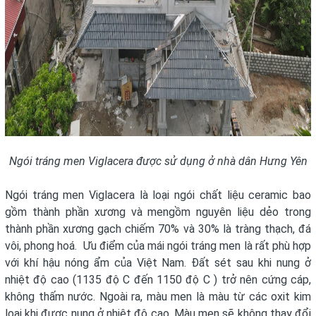
Ngói tráng men Viglacera được sử dụng ở nhà dân Hưng Yên
Ngói tráng men Viglacera là loại ngói chất liệu ceramic bao
gồm thành phần xương và mengồm nguyên liệu dẻo trong
thành phần xương gạch chiếm 70% và 30% là tràng thạch, đá
vôi, phong hoá. Ưu điểm của mái ngói tráng men là rất phù hợp
với khí hậu nóng ẩm của Việt Nam. Đất sét sau khi nung ở
nhiệt độ cao (1135 độ C đến 1150 độ C ) trở nên cứng cáp,
không thấm nước. Ngoài ra, màu men là màu từ các oxit kim
loại khi được nung ở nhiệt độ cao. Màu men sẽ không thay đổi