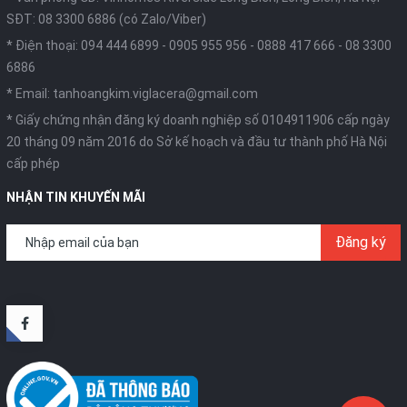
SĐT: 08 3300 6886 (có Zalo/Viber)
* Điện thoại:
094 444 6899
-
0905 955 956
-
0888 417 666
-
08 3300
6886
* Email:
tanhoangkim.viglacera@gmail.com
* Giấy chứng nhận đăng ký doanh nghiệp số 0104911906 cấp ngày
20 tháng 09 năm 2016 do Sở kế hoạch và đầu tư thành phố Hà Nội
cấp phép
NHẬN TIN KHUYẾN MÃI
Đăng ký