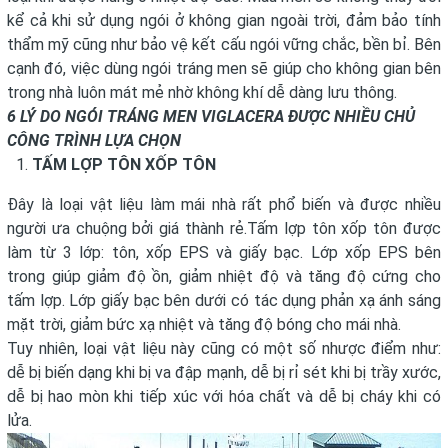
kể cả khi sử dụng ngói ở không gian ngoài trời, đảm bảo tính
thẩm mỹ cũng như bảo vệ kết cấu ngói vững chắc, bền bỉ. Bên
cạnh đó, việc dùng ngói tráng men sẽ giúp cho không gian bên
trong nhà luôn mát mẻ nhờ không khí dễ dàng lưu thông.
6 LÝ DO NGÓI TRÁNG MEN VIGLACERA ĐƯỢC NHIỀU CHỦ
CÔNG TRÌNH LỰA CHỌN
TẤM LỢP TÔN XỐP TÔN
Đây là loại vật liệu làm mái nhà rất phổ biến và được nhiều
người ưa chuộng bởi giá thành rẻ.Tấm lợp tôn xốp tôn được
làm từ 3 lớp: tôn, xốp EPS và giấy bạc. Lớp xốp EPS bên
trong giúp giảm độ ồn, giảm nhiệt độ và tăng độ cứng cho
tấm lợp. Lớp giấy bạc bên dưới có tác dụng phản xạ ánh sáng
mặt trời, giảm bức xạ nhiệt và tăng độ bóng cho mái nhà.
Tuy nhiên, loại vật liệu này cũng có một số nhược điểm như:
dễ bị biến dạng khi bị va đập mạnh, dễ bị rỉ sét khi bị trầy xước,
dễ bị hao mòn khi tiếp xúc với hóa chất và dễ bị cháy khi có
lửa.