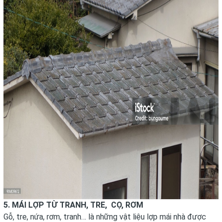
5. MÁI LỢP TỪ TRANH, TRE, CỌ, RƠM
Gỗ, tre, nứa, rơm, tranh… là những vật liệu lợp mái nhà được