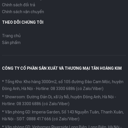
Chính sách đổi trả
Chính sách vận chuyển
THEO DÕI CHÚNG TÔI
Trang chủ
Sản phẩm
CÔNG TY CỔ PHẦN SẢN XUẤT VÀ THƯƠNG MẠI TÂN HOÀNG KIM
* Tổng Kho: Kho hàng 3000m2, số 105 đường Đào Cam Mộc, huyện
Đông Anh, Hà Nội -
Hotline: 08 3300 6886 (có Zalo/Viber)
* Showroom: Đường Đản Dị, xã Uy Nỗ, huyện Đông Anh, Hà Nội -
Hotline: 08 3300 6886 (có Zalo/Viber)
* Văn phòng GD: Imperia Garden, Số 143 Nguyễn Tuân, Thanh Xuân,
Hà Nội -
SĐT: 0888 417 666 (có Zalo/Viber)
* Văn phòng GD: Vinhomes Riverside Long Biên, Long Biên, Hà Nội -