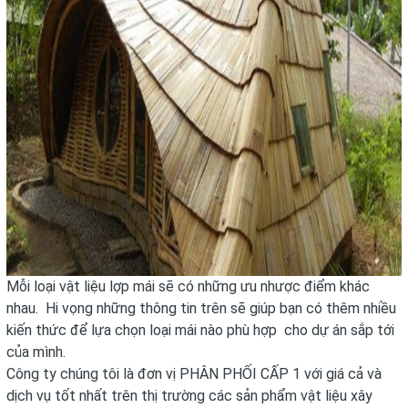
Mỗi loại vật liệu lợp mái sẽ có những ưu nhược điểm khác
nhau. Hi vọng những thông tin trên sẽ giúp bạn có thêm nhiều
kiến thức để lựa chọn loại mái nào phù hợp cho dự án sắp tới
của mình.
Công ty chúng tôi là đơn vị PHÂN PHỐI CẤP 1 với giá cả và
dịch vụ tốt nhất trên thị trường các sản phẩm vật liệu xây