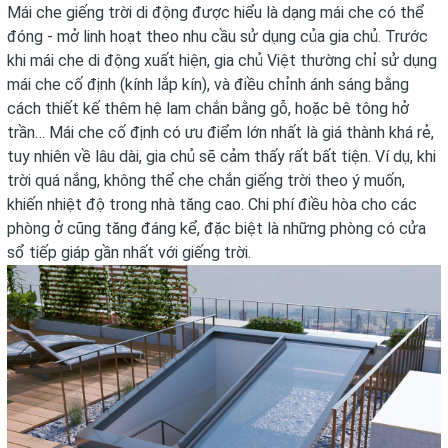
Mái che giếng trời di động được hiểu là dạng mái che có thể
đóng - mở linh hoạt theo nhu cầu sử dụng của gia chủ. Trước
khi mái che di động xuất hiện, gia chủ Việt thường chỉ sử dụng
mái che cố định (kính lắp kín), và điều chỉnh ánh sáng bằng
cách thiết kế thêm hệ lam chắn bằng gỗ, hoặc bê tông hở
trần… Mái che cố định có ưu điểm lớn nhất là giá thành khá rẻ,
tuy nhiên về lâu dài, gia chủ sẽ cảm thấy rất bất tiện. Ví dụ, khi
trời quá nắng, không thể che chắn giếng trời theo ý muốn,
khiến nhiệt độ trong nhà tăng cao. Chi phí điều hòa cho các
phòng ở cũng tăng đáng kể, đặc biệt là những phòng có cửa
sổ tiếp giáp gần nhất với giếng trời.