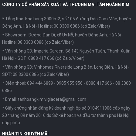
CÔNG TY CỔ PHẦN SẢN XUẤT VÀ THƯƠNG MẠI TÂN HOÀNG KIM
* Tổng Kho: Kho hàng 3000m2, số 105 đường Đào Cam Mộc, huyện
Đông Anh, Hà Nội -
Hotline: 08 3300 6886 (có Zalo/Viber)
* Showroom: Đường Đản Dị, xã Uy Nỗ, huyện Đông Anh, Hà Nội -
Hotline: 08 3300 6886 (có Zalo/Viber)
* Văn phòng GD: Imperia Garden, Số 143 Nguyễn Tuân, Thanh Xuân,
Hà Nội -
SĐT: 0888 417 666 (có Zalo/Viber)
* Văn phòng GD: Vinhomes Riverside Long Biên, Long Biên, Hà Nội -
SĐT: 08 3300 6886 (có Zalo/Viber)
* Điện thoại:
094 444 6899
-
0905 955 956
-
0888 417 666
-
08 3300
6886
* Email:
tanhoangkim.viglacera@gmail.com
* Giấy chứng nhận đăng ký doanh nghiệp số 0104911906 cấp ngày
20 tháng 09 năm 2016 do Sở kế hoạch và đầu tư thành phố Hà Nội
cấp phép
NHẬN TIN KHUYẾN MÃI