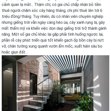
cảnh quan lạ mắt... Thậm chí, có gia chủ chấp nhận bỏ tiền
thuê người chăm sóc cây hàng tháng, chi phí thuê lên tới 6
triệu đồng/tháng. Tuy nhiên, dù có nhân viên chuyên nghiệp
nhưng giếng trời vẫn ngày càng héo úa, cây xanh rụng lá, gây
mất thẩm mỹ và khiến việc dọn dẹp giếng trời trở thành gánh
nặng. Một số gia chủ khác lại gặp phải tình huống ngược lại,
phần rễ cây phát triển quá tốt khiến gạch ốp bồn cây bị nứt
vỡ, chân tường xung quanh vườn ẩm mốc, xuất hiện sâu bọ
hoặc giun đất…