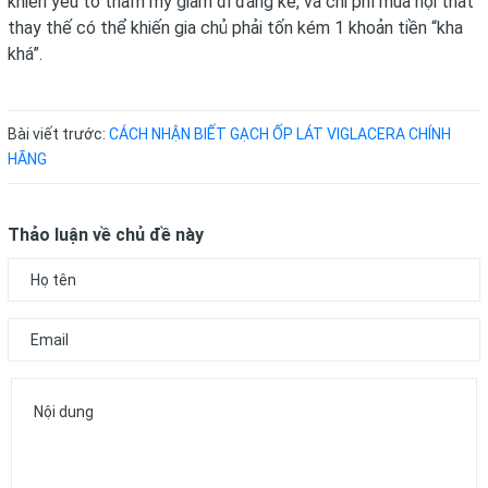
khiến yếu tố thẩm mỹ giảm đi đáng kể, và chi phí mua nội thất
thay thế có thể khiến gia chủ phải tốn kém 1 khoản tiền “kha
khá”.
Bài viết trước:
CÁCH NHẬN BIẾT GẠCH ỐP LÁT VIGLACERA CHÍNH
HÃNG
Thảo luận về chủ đề này