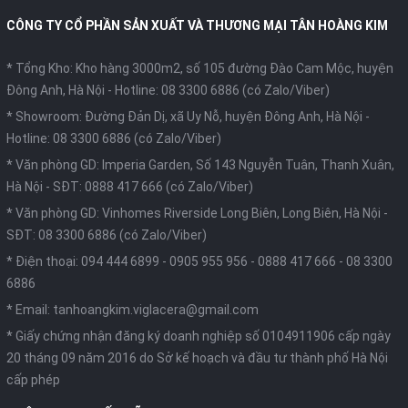
CÔNG TY CỔ PHẦN SẢN XUẤT VÀ THƯƠNG MẠI TÂN HOÀNG KIM
* Tổng Kho: Kho hàng 3000m2, số 105 đường Đào Cam Mộc, huyện
Đông Anh, Hà Nội -
Hotline: 08 3300 6886 (có Zalo/Viber)
* Showroom: Đường Đản Dị, xã Uy Nỗ, huyện Đông Anh, Hà Nội -
Hotline: 08 3300 6886 (có Zalo/Viber)
* Văn phòng GD: Imperia Garden, Số 143 Nguyễn Tuân, Thanh Xuân,
Hà Nội -
SĐT: 0888 417 666 (có Zalo/Viber)
* Văn phòng GD: Vinhomes Riverside Long Biên, Long Biên, Hà Nội -
SĐT: 08 3300 6886 (có Zalo/Viber)
* Điện thoại:
094 444 6899
-
0905 955 956
-
0888 417 666
-
08 3300
6886
* Email:
tanhoangkim.viglacera@gmail.com
* Giấy chứng nhận đăng ký doanh nghiệp số 0104911906 cấp ngày
20 tháng 09 năm 2016 do Sở kế hoạch và đầu tư thành phố Hà Nội
cấp phép