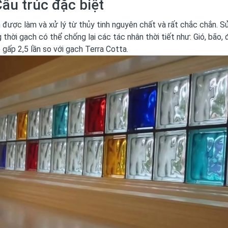
Cấu trúc đặc biệt
 được làm và xử lý từ thủy tinh nguyên chất và rất chắc chắn. 
 thời gạch có thể chống lại các tác nhân thời tiết như: Gió, bã
 gấp 2,5 lần so với gạch Terra Cotta.