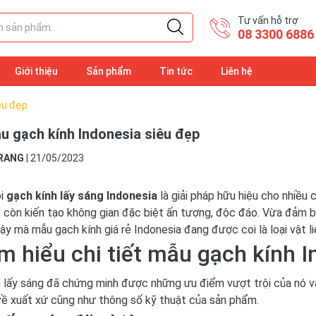
Tư vấn hỗ trợ
08 3300 6886
Giới thiệu
Sản phẩm
Tin tức
Liên hệ
êu đẹp
u gạch kính Indonesia siêu đẹp
RANG
|
21/05/2023
ói
gạch kính lấy sáng Indonesia
là giải pháp hữu hiệu cho nhiều
 còn kiến tạo không gian đặc biệt ấn tượng, độc đáo. Vừa đảm b
vậy mà mẫu gạch kính giá rẻ Indonesia đang được coi là loại vật 
ìm hiểu chi tiết mẫu gạch kính 
 lấy sáng
đã chứng minh được những ưu điểm vượt trội của nó và 
về xuất xứ cũng như thông số kỹ thuật của sản phẩm.