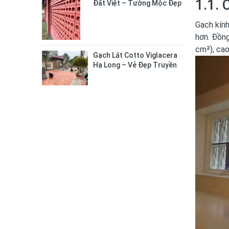
1.1. 
Đất Việt – Tường Mộc Đẹp
Tự Nhiên, Bền Chắc Lâu Dài
Gạch kính
hơn. Đồng
cm²), cao
Gạch Lát Cotto Viglacera
Hạ Long – Vẻ Đẹp Truyền
Thống Cho Không Gian
Sống