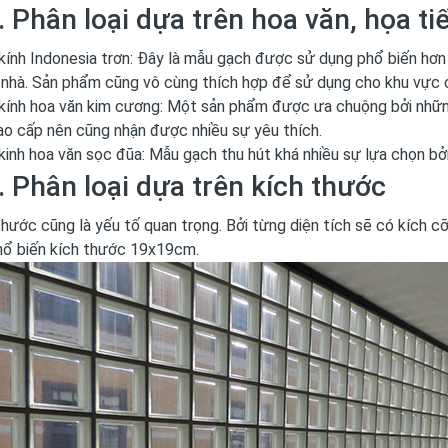
. Phân loại dựa trên hoa văn, họa tiế
kính Indonesia trơn: Đây là mẫu gạch được sử dụng phổ biến hơn cả
 nhà. Sản phẩm cũng vô cùng thích hợp để sử dụng cho khu vực 
kính hoa văn kim cương: Một sản phẩm được ưa chuộng bởi những 
cao cấp nên cũng nhận được nhiều sự yêu thích.
kinh hoa văn sọc đũa: Mẫu gạch thu hút khá nhiều sự lựa chọn bở
. Phân loại dựa trên kích thước
thước cũng là yếu tố quan trọng. Bởi từng diện tích sẽ có kích c
hổ biến kích thước 19x19cm.