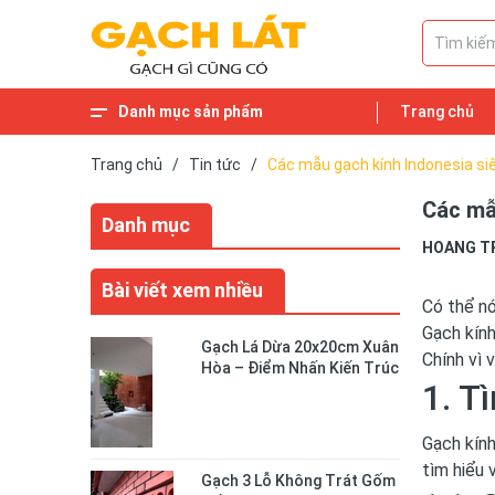
Danh mục sản phẩm
Trang chủ
Trang chủ
/
Tin tức
/
Các mẫu gạch kính Indonesia si
Các mẫ
Danh mục
HOANG T
Bài viết xem nhiều
Có thể n
Gạch kính
Gạch Lá Dừa 20x20cm Xuân
Chính vì 
Hòa – Điểm Nhấn Kiến Trúc
1. T
Độc Đáo Cho Không Gian
Sống
Gạch kính
tìm hiểu 
Gạch 3 Lỗ Không Trát Gốm