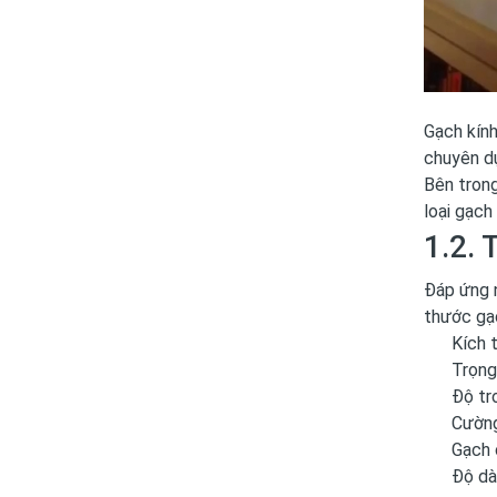
Gạch kính
chuyên dụ
Bên trong
loại gạch
1.2. 
Đáp ứng n
thước gạc
Kích 
Trọng
Độ tr
Cường
Gạch 
Độ dà