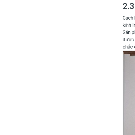
2.3
Gạch 
kính 
Sản p
được 
chắc 