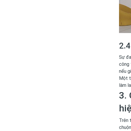
2.4
Sự đa
công 
nếu gi
Một t
làm l
3.
hi
Trên 
chuộn