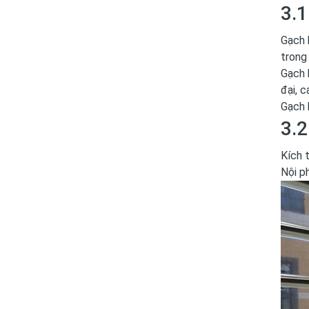
3.1
Gạch 
trong
Gạch 
đại, 
Gạch 
3.2
Kích 
Nội p