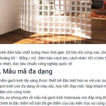
kính đảm bảo chất lượng theo thời gian. Sở hữu độ cứng cao, chố
khoảng 60 – 80kg / m2. Đảm bảo cách âm, cách nhiệt tốt vì bên t
c nhiệt, đạt tiêu chuẩn công nghiệp quốc tế.
2. Mẫu mã đa dạng
hẩm gạch kính lấy sáng
được thiết kế đặc biệt hơn so với các lo
 gạch kính còn đa dạng về màu sắc, họa tiết đẹp mắt. Giúp khác
diện cho công trình.
ữa, sự phong phú về mẫu mã gạch kính Indonesia còn đáp ứng đ
chính là đặc điểm nổi bật đã ghi điểm của các kiến ​​trúc sư cũng 