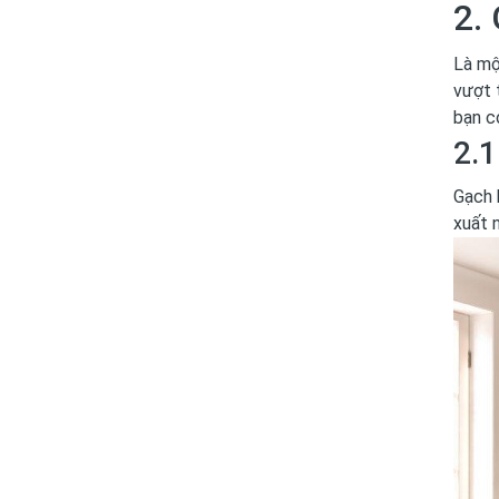
2.
Là mộ
vượt 
bạn c
2.1
Gạch 
xuất 