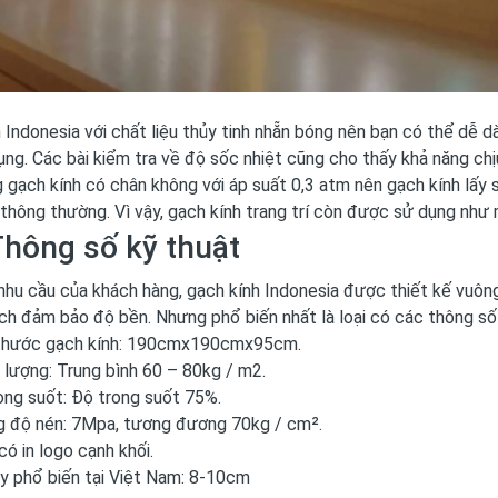
 Indonesia với chất liệu thủy tinh nhẵn bóng nên bạn có thể dễ 
ng. Các bài kiểm tra về độ sốc nhiệt cũng cho thấy khả năng chị
 gạch kính có chân không với áp suất 0,3 atm nên gạch kính lấy 
 thông thường. Vì vậy, gạch kính trang trí còn được sử dụng như 
Thông số kỹ thuật
hu cầu của khách hàng, gạch kính Indonesia được thiết kế vuông vắ
h đảm bảo độ bền. Nhưng phổ biến nhất là loại có các thông số 
thước gạch kính: 190cmx190cmx95cm.
 lượng: Trung bình 60 – 80kg / m2.
ong suốt: Độ trong suốt 75%.
 độ nén: 7Mpa, tương đương 70kg / cm².
có in logo cạnh khối.
y phổ biến tại Việt Nam: 8-10cm