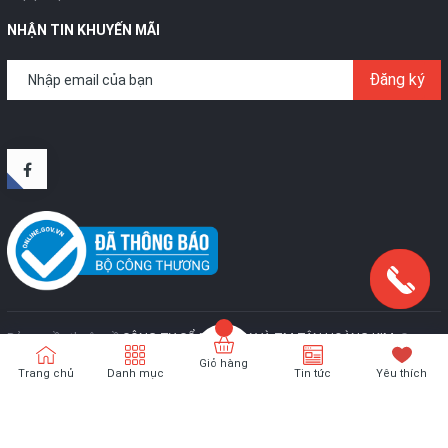
NHẬN TIN KHUYẾN MÃI
Đăng ký
Bản quyền thuộc về
CÔNG TY CỔ PHẦN SX VÀ TM TÂN HOÀNG KIM
.
Cung
cấp bởi
Sapo
Giỏ hàng
Trang chủ
Danh mục
Tin tức
Yêu thích