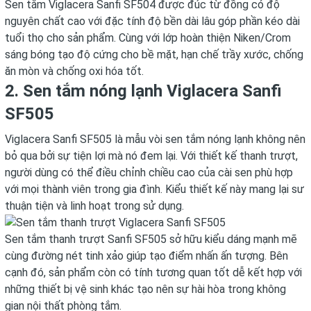
Sen tắm Viglacera Sanfi SF504 được đúc từ đồng có độ
nguyên chất cao với đặc tính độ bền dài lâu góp phần kéo dài
tuổi thọ cho sản phẩm. Cùng với lớp hoàn thiện Niken/Crom
sáng bóng tạo độ cứng cho bề mặt, hạn chế trầy xước, chống
ăn mòn và chống oxi hóa tốt.
2. Sen tắm nóng lạnh Viglacera Sanfi
SF505
Viglacera Sanfi SF505 là mẫu vòi sen tắm nóng lạnh không nên
bỏ qua bởi sự tiện lợi mà nó đem lại. Với thiết kế thanh trượt,
người dùng có thể điều chỉnh chiều cao của cài sen phù hợp
với mọi thành viên trong gia đình. Kiểu thiết kế này mang lại sư
thuận tiện và linh hoạt trong sử dụng.
Sen tắm thanh trượt Sanfi SF505
sở hữu kiểu dáng mạnh mẽ
cùng đường nét tinh xảo giúp tạo điểm nhấn ấn tượng. Bên
cạnh đó, sản phẩm còn có tính tương quan tốt dễ kết hợp với
những thiết bị vệ sinh khác tạo nên sự hài hòa trong không
gian nội thất phòng tắm.