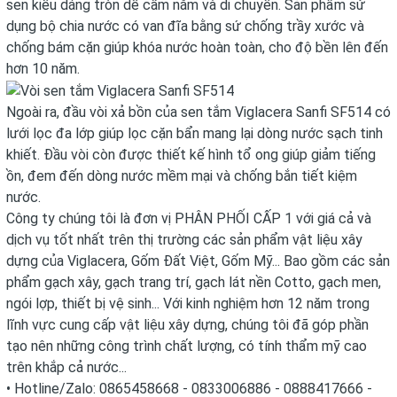
sen kiểu dáng tròn dễ cầm nắm và di chuyển. Sản phẩm sử
dụng bộ chia nước có van đĩa bằng sứ chống trầy xước và
chống bám cặn giúp khóa nước hoàn toàn, cho độ bền lên đến
hơn 10 năm.
Ngoài ra, đầu vòi xả bồn của sen tắm Viglacera Sanfi SF514 có
lưới lọc đa lớp giúp lọc cặn bẩn mang lại dòng nước sạch tinh
khiết. Đầu vòi còn được thiết kế hình tổ ong giúp giảm tiếng
ồn, đem đến dòng nước mềm mại và chống bắn tiết kiệm
nước.
Công ty chúng tôi là đơn vị PHÂN PHỐI CẤP 1 với giá cả và
dịch vụ tốt nhất trên thị trường các sản phẩm vật liệu xây
dựng của Viglacera, Gốm Đất Việt, Gốm Mỹ... Bao gồm các sản
phẩm gạch xây, gạch trang trí, gạch lát nền Cotto, gạch men,
ngói lợp, thiết bị vệ sinh... Với kinh nghiệm hơn 12 năm trong
lĩnh vực cung cấp vật liệu xây dựng, chúng tôi đã góp phần
tạo nên những công trình chất lượng, có tính thẩm mỹ cao
trên khắp cả nước...
• Hotline/Zalo: 0865458668 - 0833006886 - 0888417666 -