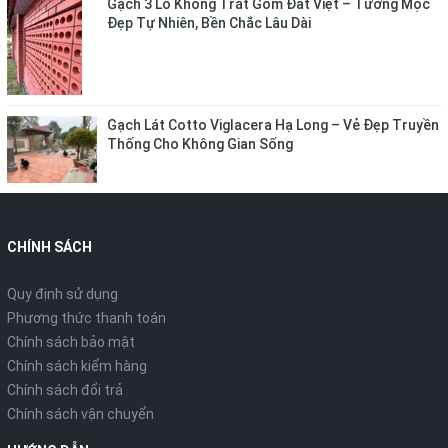
Gạch 3 Lỗ Không Trát Gốm Đất Việt – Tường Mộc
Đẹp Tự Nhiên, Bền Chắc Lâu Dài
Gạch Lát Cotto Viglacera Hạ Long – Vẻ Đẹp Truyền
Thống Cho Không Gian Sống
CHÍNH SÁCH
Quy định sử dụng
Phương thức thanh toán
Chính sách bảo mật
Chính sách kiểm hàng
Chính sách đổi trả
Chính sách vận chuyển