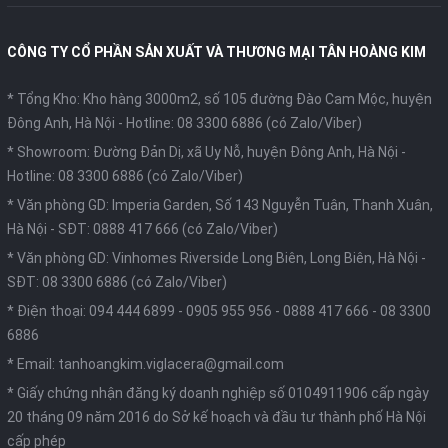
CÔNG TY CỔ PHẦN SẢN XUẤT VÀ THƯƠNG MẠI TÂN HOÀNG KIM
* Tổng Kho: Kho hàng 3000m2, số 105 đường Đào Cam Mộc, huyện
Đông Anh, Hà Nội -
Hotline: 08 3300 6886 (có Zalo/Viber)
* Showroom: Đường Đản Dị, xã Uy Nỗ, huyện Đông Anh, Hà Nội -
Hotline: 08 3300 6886 (có Zalo/Viber)
* Văn phòng GD: Imperia Garden, Số 143 Nguyễn Tuân, Thanh Xuân,
Hà Nội -
SĐT: 0888 417 666 (có Zalo/Viber)
* Văn phòng GD: Vinhomes Riverside Long Biên, Long Biên, Hà Nội -
SĐT: 08 3300 6886 (có Zalo/Viber)
* Điện thoại:
094 444 6899
-
0905 955 956
-
0888 417 666
-
08 3300
6886
* Email:
tanhoangkim.viglacera@gmail.com
* Giấy chứng nhận đăng ký doanh nghiệp số 0104911906 cấp ngày
20 tháng 09 năm 2016 do Sở kế hoạch và đầu tư thành phố Hà Nội
cấp phép