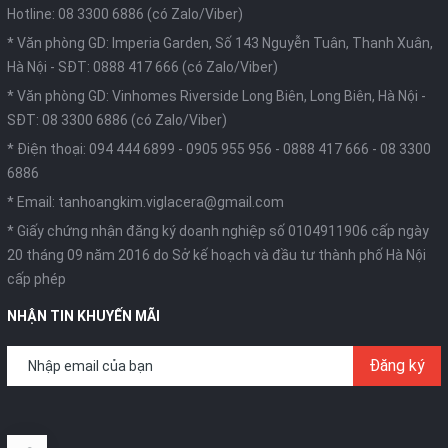
Hotline: 08 3300 6886 (có Zalo/Viber)
* Văn phòng GD: Imperia Garden, Số 143 Nguyễn Tuân, Thanh Xuân,
Hà Nội -
SĐT: 0888 417 666 (có Zalo/Viber)
* Văn phòng GD: Vinhomes Riverside Long Biên, Long Biên, Hà Nội -
SĐT: 08 3300 6886 (có Zalo/Viber)
* Điện thoại:
094 444 6899
-
0905 955 956
-
0888 417 666
-
08 3300
6886
* Email:
tanhoangkim.viglacera@gmail.com
* Giấy chứng nhận đăng ký doanh nghiệp số 0104911906 cấp ngày
20 tháng 09 năm 2016 do Sở kế hoạch và đầu tư thành phố Hà Nội
cấp phép
NHẬN TIN KHUYẾN MÃI
Đăng ký