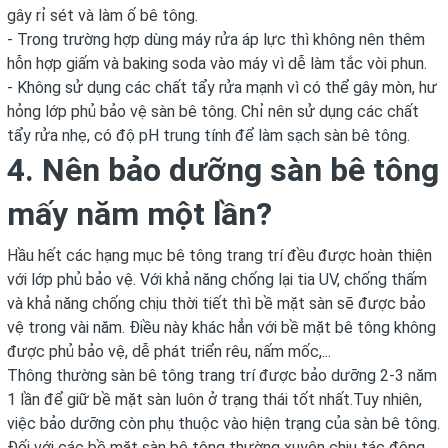
gây rỉ sét và làm ố bê tông.
- Trong trường hợp dùng máy rửa áp lực thì không nên thêm
hỗn hợp giấm và baking soda vào máy vì dễ làm tắc vòi phun.
- Không sử dụng các chất tẩy rửa mạnh vì có thể gây mòn, hư
hỏng lớp phủ bảo vệ sàn bê tông. Chỉ nên sử dụng các chất
tẩy rửa nhẹ, có độ pH trung tính để làm sạch sàn bê tông.
4. Nên bảo dưỡng sàn bê tông
mấy năm một lần?
Hầu hết các hạng mục bê tông trang trí đều được hoàn thiện
với lớp phủ bảo vệ. Với khả năng chống lại tia UV, chống thấm
và khả năng chống chịu thời tiết thì bề mặt sàn sẽ được bảo
vệ trong vài năm. Điều này khác hẳn với bề mặt bê tông không
được phủ bảo vệ, dễ phát triển rêu, nấm mốc,...
Thông thường sàn bê tông trang trí được bảo dưỡng 2-3 năm
1 lần để giữ bề mặt sàn luôn ở trạng thái tốt nhất.Tuy nhiên,
việc bảo dưỡng còn phụ thuộc vào hiện trạng của sàn bê tông.
Đối với các bề mặt sàn bê tông thường xuyên chịu tác động