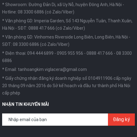
* Showroom: Đường Đản Dị, xã Uy Nỗ, huyện Đông Anh, Hà Nội -
Hotline: 08 3300 6886 (có Zalo/Viber)
* Văn phòng GD: Imperia Garden, Số 143 Nguyễn Tuân, Thanh Xuân,
Hà Nội -
SĐT: 0888 417 666 (có Zalo/Viber)
* Văn phòng GD: Vinhomes Riverside Long Biên, Long Biên, Hà Nội -
SĐT: 08 3300 6886 (có Zalo/Viber)
* Điện thoại:
094 444 6899
-
0905 955 956
-
0888 417 666
-
08 3300
6886
* Email:
tanhoangkim.viglacera@gmail.com
* Giấy chứng nhận đăng ký doanh nghiệp số 0104911906 cấp ngày
20 tháng 09 năm 2016 do Sở kế hoạch và đầu tư thành phố Hà Nội
cấp phép
NHẬN TIN KHUYẾN MÃI
Đăng ký