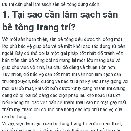
ưu thì cần phải làm sạch sàn bê tông đúng cách.
1. Tại sao cần làm sạch sàn
bê tông trang trí?
Với mỗi sàn hoàn thiện, sàn bê tông đều được thi công một
lớp phủ bảo vệ giúp bảo vệ bề mặt khỏi các tác động từ bên
ngoài. Đây có thể coi là một giải pháp tốt nhất để tránh vết
bẩn trên sàn bê tông bởi nó mang lại một lớp màng bảo vệ
giúp cho việc vệ sinh, lau chùi dễ dàng và thuận tiện hơn.
Tuy nhiên, để bảo vệ sàn tốt nhất thì vẫn nên làm sạch sàn
thường xuyên, bảo dưỡng và bảo trì định kỳ. Điều này giống với
mọi loại bề mặt, khi vết bẩn được xử lý càng nhanh thì chúng
càng dễ bị loại bỏ bằng các biện pháp lau khô hoặc lau ướt.
Nếu không thì các vết bẩn sẽ thẩm thấu vào bề mặt gây mất
thẩm mỹ, thậm chí có thể phá hỏng các lớp phủ bảo vệ của
sàn bê tông.
Vì vậy, việc làm sạch sàn bê tông trang trí là điều cần thiết,
giữ bề mặt sạch sẽ, đảm bảo tính thẩm mỹ và tuổi thọ cho