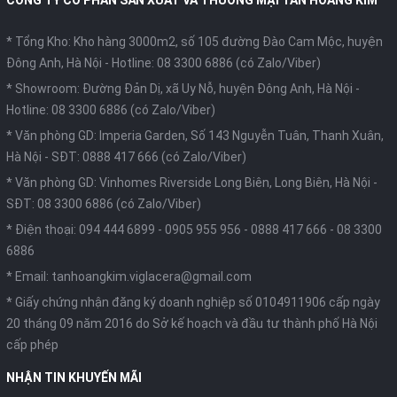
CÔNG TY CỔ PHẦN SẢN XUẤT VÀ THƯƠNG MẠI TÂN HOÀNG KIM
* Tổng Kho: Kho hàng 3000m2, số 105 đường Đào Cam Mộc, huyện
Đông Anh, Hà Nội -
Hotline: 08 3300 6886 (có Zalo/Viber)
* Showroom: Đường Đản Dị, xã Uy Nỗ, huyện Đông Anh, Hà Nội -
Hotline: 08 3300 6886 (có Zalo/Viber)
* Văn phòng GD: Imperia Garden, Số 143 Nguyễn Tuân, Thanh Xuân,
Hà Nội -
SĐT: 0888 417 666 (có Zalo/Viber)
* Văn phòng GD: Vinhomes Riverside Long Biên, Long Biên, Hà Nội -
SĐT: 08 3300 6886 (có Zalo/Viber)
* Điện thoại:
094 444 6899
-
0905 955 956
-
0888 417 666
-
08 3300
6886
* Email:
tanhoangkim.viglacera@gmail.com
* Giấy chứng nhận đăng ký doanh nghiệp số 0104911906 cấp ngày
20 tháng 09 năm 2016 do Sở kế hoạch và đầu tư thành phố Hà Nội
cấp phép
NHẬN TIN KHUYẾN MÃI