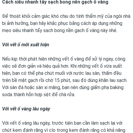
Cách siêu nhanh tẩy sạch bong nền gạch ố vàng
Để thoát khỏi cảm giác khó chịu do tính thẩm mỹ của ngôi nhà
bị ảnh hưởng, bạn hãy khắc phục bằng cách áp dụng những
mẹo siêu nhanh tẩy sạch bong nền gạch ố vàng này nhé.
Với vết ố mới xuất hiện
Nếu kịp thời phát hiện những vết ố vàng để xử lý ngay, công
việc sẽ đơn giản và hiệu quả hơn. Khi những vết ố vừa xuất
hiện, bạn có thể pha chút muối với nước lau sàn, thấm đều
trên bề mặt gạch rồi chờ 15 phút, sau đó dùng khăn lau sạch.
Với sàn đá hoặc sàn xi măng, bạn nên dùng giấm pha baking
soda thành hỗn hợp sệt để chà rửa.
Với vết ố vàng lâu ngày
Với vết ố vàng lâu ngày, trước tiên bạn cần làm sạch lại với
chút kem đánh răng vì clo trong kem đánh răng có khả năng