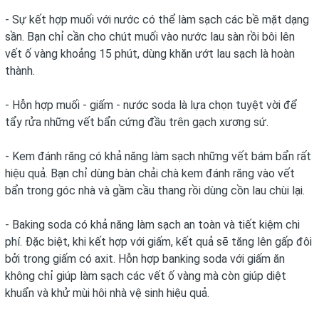
- Sự kết hợp muối với nước có thể làm sạch các bề mặt dạng
sần. Bạn chỉ cần cho chút muối vào nước lau sàn rồi bôi lên
vết ố vàng khoảng 15 phút, dùng khăn ướt lau sạch là hoàn
thành.
- Hỗn hợp muối - giấm - nước soda là lựa chọn tuyệt vời để
tẩy rửa những vết bẩn cứng đầu trên gạch xương sứ.
- Kem đánh răng có khả năng làm sạch những vết bám bẩn rất
hiệu quả. Bạn chỉ dùng bàn chải chà kem đánh răng vào vết
bẩn trong góc nhà và gầm cầu thang rồi dùng cồn lau chùi lại.
- Baking soda có khả năng làm sạch an toàn và tiết kiệm chi
phí. Đặc biệt, khi kết hợp với giấm, kết quả sẽ tăng lên gấp đôi
bởi trong giấm có axit. Hỗn hợp banking soda với giấm ăn
không chỉ giúp làm sạch các vết ố vàng mà còn giúp diệt
khuẩn và khử mùi hôi nhà vệ sinh hiệu quả.