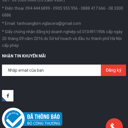
* Điện thoại:
094 444 6899
-
0905 955 956
-
0888 417 666
-
08 3300
6886
* Email:
tanhoangkim.viglacera@gmail.com
* Giấy chứng nhận đăng ký doanh nghiệp số 0104911906 cấp ngày
20 tháng 09 năm 2016 do Sở kế hoạch và đầu tư thành phố Hà Nội
cấp phép
NHẬN TIN KHUYẾN MÃI
Đăng ký