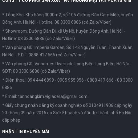
CÔNG TY CỔ PHẦN SẢN XUẤT VÀ THƯƠNG MẠI TÂN HOÀNG KIM
* Tổng Kho: Kho hàng 3000m2, số 105 đường Đào Cam Mộc, huyện
Đông Anh, Hà Nội -
Hotline: 08 3300 6886 (có Zalo/Viber)
* Showroom: Đường Đản Dị, xã Uy Nỗ, huyện Đông Anh, Hà Nội -
Hotline: 08 3300 6886 (có Zalo/Viber)
* Văn phòng GD: Imperia Garden, Số 143 Nguyễn Tuân, Thanh Xuân,
Hà Nội -
SĐT: 0888 417 666 (có Zalo/Viber)
* Văn phòng GD: Vinhomes Riverside Long Biên, Long Biên, Hà Nội -
SĐT: 08 3300 6886 (có Zalo/Viber)
* Điện thoại:
094 444 6899
-
0905 955 956
-
0888 417 666
-
08 3300
6886
* Email:
tanhoangkim.viglacera@gmail.com
* Giấy chứng nhận đăng ký doanh nghiệp số 0104911906 cấp ngày
20 tháng 09 năm 2016 do Sở kế hoạch và đầu tư thành phố Hà Nội
cấp phép
NHẬN TIN KHUYẾN MÃI