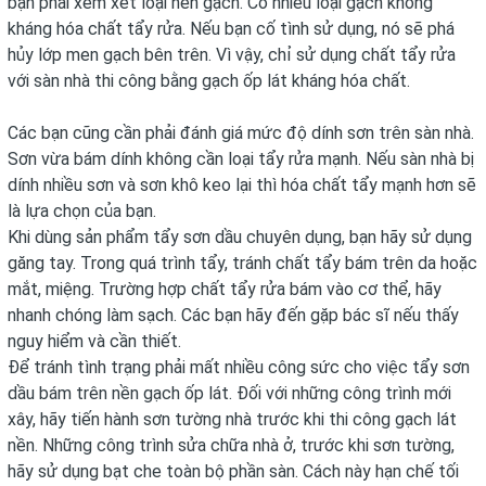
bạn phải xem xét loại nền gạch. Có nhiều loại gạch không
kháng hóa chất tẩy rửa. Nếu bạn cố tình sử dụng, nó sẽ phá
hủy lớp men gạch bên trên. Vì vậy, chỉ sử dụng chất tẩy rửa
với sàn nhà thi công bằng gạch ốp lát kháng hóa chất.
Các bạn cũng cần phải đánh giá mức độ dính sơn trên sàn nhà.
Sơn vừa bám dính không cần loại tẩy rửa mạnh. Nếu sàn nhà bị
dính nhiều sơn và sơn khô keo lại thì hóa chất tẩy mạnh hơn sẽ
là lựa chọn của bạn.
Khi dùng sản phẩm tẩy sơn dầu chuyên dụng, bạn hãy sử dụng
găng tay. Trong quá trình tẩy, tránh chất tẩy bám trên da hoặc
mắt, miệng. Trường hợp chất tẩy rửa bám vào cơ thể, hãy
nhanh chóng làm sạch. Các bạn hãy đến gặp bác sĩ nếu thấy
nguy hiểm và cần thiết.
Để tránh tình trạng phải mất nhiều công sức cho việc tẩy sơn
dầu bám trên nền gạch ốp lát. Đối với những công trình mới
xây, hãy tiến hành sơn tường nhà trước khi thi công gạch lát
nền. Những công trình sửa chữa nhà ở, trước khi sơn tường,
hãy sử dụng bạt che toàn bộ phần sàn. Cách này hạn chế tối