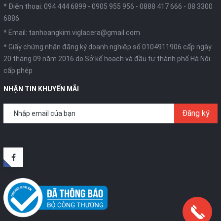
* Điện thoại:
094 444 6899
-
0905 955 956
-
0888 417 666
-
08 3300
6886
* Email:
tanhoangkim.viglacera@gmail.com
* Giấy chứng nhận đăng ký doanh nghiệp số 0104911906 cấp ngày
20 tháng 09 năm 2016 do Sở kế hoạch và đầu tư thành phố Hà Nội
cấp phép
NHẬN TIN KHUYẾN MÃI
Đăng ký