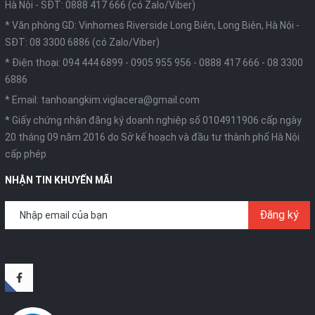
Hà Nội -
SĐT: 0888 417 666 (có Zalo/Viber)
* Văn phòng GD: Vinhomes Riverside Long Biên, Long Biên, Hà Nội -
SĐT: 08 3300 6886 (có Zalo/Viber)
* Điện thoại:
094 444 6899
-
0905 955 956
-
0888 417 666
-
08 3300
6886
* Email:
tanhoangkim.viglacera@gmail.com
* Giấy chứng nhận đăng ký doanh nghiệp số 0104911906 cấp ngày
20 tháng 09 năm 2016 do Sở kế hoạch và đầu tư thành phố Hà Nội
cấp phép
NHẬN TIN KHUYẾN MÃI
Đăng ký