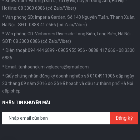
* Showroom: Đường Đản Dị, xã Uy Nỗ, huyện Đông Anh, Hà Nội -
Hotline: 08 3300 6886 (có Zalo/Viber)
* Văn phòng GD: Imperia Garden, Số 143 Nguyễn Tuân, Thanh Xuân,
Hà Nội -
SĐT: 0888 417 666 (có Zalo/Viber)
* Văn phòng GD: Vinhomes Riverside Long Biên, Long Biên, Hà Nội -
SĐT: 08 3300 6886 (có Zalo/Viber)
* Điện thoại:
094 444 6899
-
0905 955 956
-
0888 417 666
-
08 3300
6886
* Email:
tanhoangkim.viglacera@gmail.com
* Giấy chứng nhận đăng ký doanh nghiệp số 0104911906 cấp ngày
20 tháng 09 năm 2016 do Sở kế hoạch và đầu tư thành phố Hà Nội
cấp phép
NHẬN TIN KHUYẾN MÃI
Đăng ký