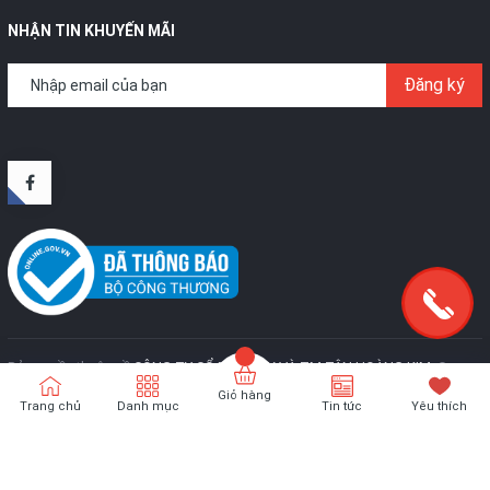
NHẬN TIN KHUYẾN MÃI
Đăng ký
Bản quyền thuộc về
CÔNG TY CỔ PHẦN SX VÀ TM TÂN HOÀNG KIM
.
Cung
cấp bởi
Sapo
Giỏ hàng
Trang chủ
Danh mục
Tin tức
Yêu thích