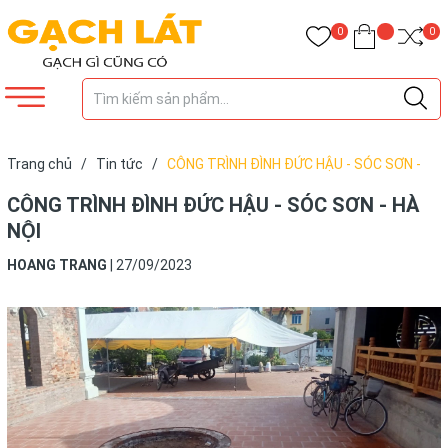
0
0
Trang chủ
/
Tin tức
/
CÔNG TRÌNH ĐÌNH ĐỨC HẬU - SÓC SƠN -
HÀ NỘI
CÔNG TRÌNH ĐÌNH ĐỨC HẬU - SÓC SƠN - HÀ
NỘI
HOANG TRANG
|
27/09/2023