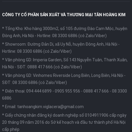
CÔNG TY CỔ PHẦN SẢN XUẤT VÀ THƯƠNG MẠI TÂN HOÀNG KIM
* Tổng Kho: Kho hàng 3000m2, số 105 đường Đào Cam Mộc, huyện
Đông Anh, Hà Nội -
Hotline: 08 3300 6886 (có Zalo/Viber)
* Showroom: Đường Đản Dị, xã Uy Nỗ, huyện Đông Anh, Hà Nội -
Hotline: 08 3300 6886 (có Zalo/Viber)
* Văn phòng GD: Imperia Garden, Số 143 Nguyễn Tuân, Thanh Xuân,
Hà Nội -
SĐT: 0888 417 666 (có Zalo/Viber)
* Văn phòng GD: Vinhomes Riverside Long Biên, Long Biên, Hà Nội -
SĐT: 08 3300 6886 (có Zalo/Viber)
* Điện thoại:
094 444 6899
-
0905 955 956
-
0888 417 666
-
08 3300
6886
* Email:
tanhoangkim.viglacera@gmail.com
* Giấy chứng nhận đăng ký doanh nghiệp số 0104911906 cấp ngày
20 tháng 09 năm 2016 do Sở kế hoạch và đầu tư thành phố Hà Nội
cấp phép