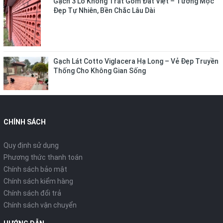
Gạch 3 Lỗ Không Trát Gốm Đất Việt – Tường Mộc
Đẹp Tự Nhiên, Bền Chắc Lâu Dài
Gạch Lát Cotto Viglacera Hạ Long – Vẻ Đẹp Truyền
Thống Cho Không Gian Sống
CHÍNH SÁCH
Quy định sử dụng
Phương thức thanh toán
Chính sách bảo mật
Chính sách kiểm hàng
Chính sách đổi trả
Chính sách vận chuyển