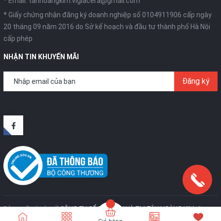
* Email:
tanhoangkim.viglacera@gmail.com
* Giấy chứng nhận đăng ký doanh nghiệp số 0104911906 cấp ngày
20 tháng 09 năm 2016 do Sở kế hoạch và đầu tư thành phố Hà Nội
cấp phép
NHẬN TIN KHUYẾN MÃI
Đăng ký
Bản quyền thuộc về
CÔNG TY CỔ PHẦN SX VÀ TM TÂN HOÀNG KIM
.
Cung
cấp bởi
Sapo