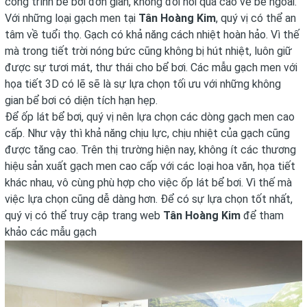
công trình bể bơi đơn giản, không đòi hỏi quá cao về bề ngoài.
Với những loại gạch men tại
Tân Hoàng Kim
, quý vị có thể an
tâm về tuổi thọ. Gạch có khả năng cách nhiệt hoàn hảo. Vì thế
mà trong tiết trời nóng bức cũng không bị hút nhiệt, luôn giữ
được sự tươi mát, thư thái cho bể bơi. Các mẫu gạch men với
họa tiết 3D có lẽ sẽ là sự lựa chọn tối ưu với những không
gian bể bơi có diện tích hạn hẹp.
Để ốp lát bể bơi, quý vị nên lựa chọn các dòng gạch men cao
cấp. Như vậy thì khả năng chịu lực, chịu nhiệt của gạch cũng
được tăng cao. Trên thị trường hiện nay, không ít các thương
hiệu sản xuất gạch men cao cấp với các loại hoa văn, họa tiết
khác nhau, vô cùng phù hợp cho việc ốp lát bể bơi. Vì thế mà
việc lựa chọn cũng dễ dàng hơn. Để có sự lựa chọn tốt nhất,
quý vị có thể truy cập trang web
Tân Hoàng Kim
để tham
khảo các mẫu gạch