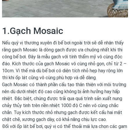
1.Gạch Mosaic
Nếu quý vị thương xuyên đi bể bơi ngoài trời sẽ dễ nhận thấy
rằng gạch Mosaic là dòng gạch được ưa chuộng nhất khi thi
công bể bơi. Đây là mẫu gạch với tính thẩm mỹ vô cùng độc
đáo. Kích thước của gạch Mosaic vô cùng nhỏ gọn, chỉ từ 2 –
10cm. Vì thế mà dù bể bơi có diện tích nhỏ hẹp hay rộng lớn
thì khi ốp lát cũng vô cùng phù hợp và dễ dàng.
Gạch Mosaic có thành phần cấu tạo thân thiện với môi trường
nên dù dưới nhiệt độ cao cũng không bị ảnh hưởng hay hấp
nhiệt. Đặc biệt, chúng được trải qua quá trình sản xuất nung
chảy thủy tinh trên nền nhiệt 1000 độ C nên vô cùng chắc
chắn. Tuy kích thước nhỏ nhưng gạch được kết cấu hai mặt
chặt chẽ, xương gạch dày, có khả năng chịu lực cao.
Đối với ốp lát bể bơi, quý vị có thể thoải mái lựa chọn các gam