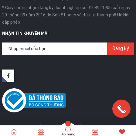
* Giấy chứng nhận đăng ký doanh nghiệp số 0104911906 cấp ngày
20 tháng 09 năm 2016 do Sở kế hoạch và đầu tư thành phố Hà Nội
cấp phép
NHẬN TIN KHUYẾN MÃI
Đăng ký
Bản quyền thuộc về
CÔNG TY CỔ PHẦN SX VÀ TM TÂN HOÀNG KIM
.
Cung
cấp bởi
Sapo
Giỏ hàng