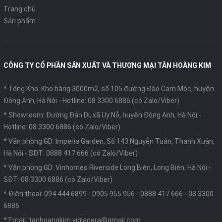
Trang chủ
Sản phẩm
CÔNG TY CỔ PHẦN SẢN XUẤT VÀ THƯƠNG MẠI TÂN HOÀNG KIM
* Tổng Kho: Kho hàng 3000m2, số 105 đường Đào Cam Mộc, huyện
Đông Anh, Hà Nội -
Hotline: 08 3300 6886 (có Zalo/Viber)
* Showroom: Đường Đản Dị, xã Uy Nỗ, huyện Đông Anh, Hà Nội -
Hotline: 08 3300 6886 (có Zalo/Viber)
* Văn phòng GD: Imperia Garden, Số 143 Nguyễn Tuân, Thanh Xuân,
Hà Nội -
SĐT: 0888 417 666 (có Zalo/Viber)
* Văn phòng GD: Vinhomes Riverside Long Biên, Long Biên, Hà Nội -
SĐT: 08 3300 6886 (có Zalo/Viber)
* Điện thoại:
094 444 6899
-
0905 955 956
-
0888 417 666
-
08 3300
6886
* Email:
tanhoangkim.viglacera@gmail.com