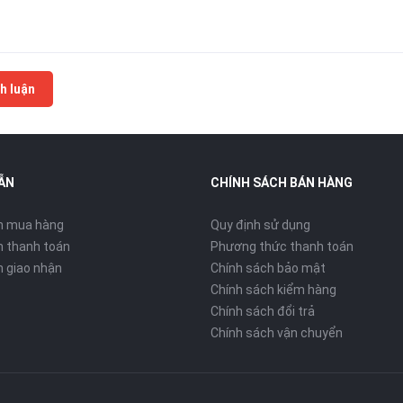
h luận
ẪN
CHÍNH SÁCH BÁN HÀNG
n mua hàng
Quy định sử dụng
 thanh toán
Phương thức thanh toán
 giao nhận
Chính sách bảo mật
Chính sách kiểm hàng
Chính sách đổi trả
Chính sách vận chuyển