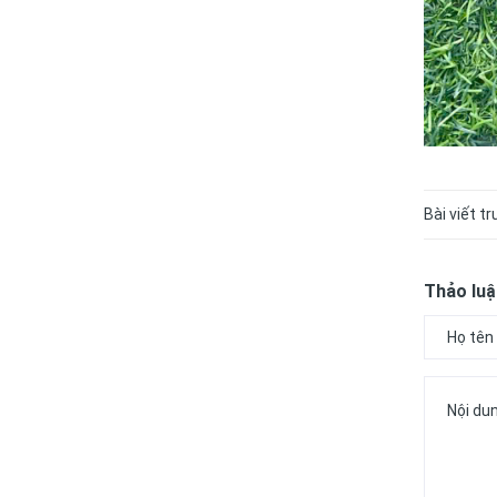
Bài viết t
Thảo luậ