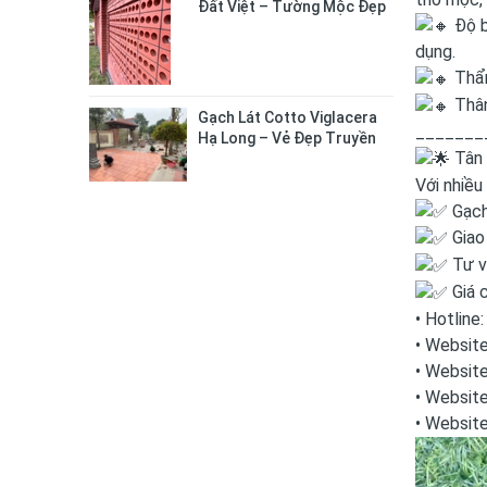
Đất Việt – Tường Mộc Đẹp
Độ b
Tự Nhiên, Bền Chắc Lâu Dài
dụng.
Thẩm
Thân
Gạch Lát Cotto Viglacera
_______
Hạ Long – Vẻ Đẹp Truyền
Tân 
Thống Cho Không Gian
Sống
Với nhiều
Gạch
Giao
Tư vấ
Giá c
• Hotlin
• Websit
• Websit
• Websit
• Websit