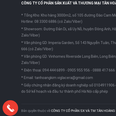
CÔNG TY CỔ PHẦN SẢN XUẤT VÀ THƯƠNG MẠI TÂN HO
* Tổng Kho: Kho hàng 3000m2, số 105 đường Đào Cam Mộc
Hotline: 08 3300 6886 (có Zalo/Viber)
* Showroom: Đường Đản Dị, xã Uy Nỗ, huyện Đông Anh, Hà
Zalo/Viber)
* Văn phòng GD: Imperia Garden, Số 143 Nguyễn Tuân, Th
666 (có Zalo/Viber)
* Văn phòng GD: Vinhomes Riverside Long Biên, Long Biên,
Zalo/Viber)
* Điện thoại:
094 444 6899
-
0905 955 956
-
0888 417 666
* Email:
tanhoangkim.viglacera@gmail.com
* Giấy chứng nhận đăng ký doanh nghiệp số 0104911906
do Sở kế hoạch và đầu tư thành phố Hà Nội cấp phép
Bản quyền thuộc về
CÔNG TY CỔ PHẦN SX VÀ TM TÂN HOÀNG 