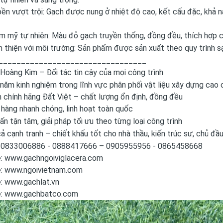
ền vượt trội: Gạch được nung ở nhiệt độ cao, kết cấu đặc, khả nă
 mỹ tự nhiên: Màu đỏ gạch truyền thống, đồng đều, thích hợp cho
 thiện với môi trường: Sản phẩm được sản xuất theo quy trình s
_________________________________
Hoàng Kim – Đối tác tin cậy của mọi công trình
 năm kinh nghiệm trong lĩnh vực phân phối vật liệu xây dựng cao
 chính hãng Đất Việt – chất lượng ổn định, đồng đều
 hàng nhanh chóng, linh hoạt toàn quốc
n tận tâm, giải pháp tối ưu theo từng loại công trình
ả cạnh tranh – chiết khấu tốt cho nhà thầu, kiến trúc sư, chủ đầ
e: 0833006886 - 0888417666 – 0905955956 - 0865458668
e:
www.gachngoiviglacera.com
e:
www.ngoivietnam.com
e:
www.gachlat.vn
e:
www.gachbatco.com