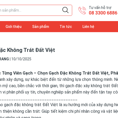
Tư vấn hỗ trợ
08 3300 6886
Giới thiệu
Sản phẩm
Tin tức
Liên hệ
ặc Không Trát Đất Việt
RANG
|
10/10/2025
 Từng Viên Gạch – Chọn Gạch Đặc Không Trát Đất Việt, Ph
nh xây dựng, sự khác biệt đến từ những lựa chọn thông minh. N
m mỹ cao, bền chắc với thời gian, thì gạch đặc xây không trát Đấ
n vị phân phối uy tín, chuyên nghiệp sản phẩm này đến tận tay côn
_________________________________
o gạch đặc không trát Đất Việt là xu hướng mới của xây dựng hi
 thiện không cần trát: Giúp tiết kiệm chi phí nhân công và vật l
tự nhiên và sang trọng.