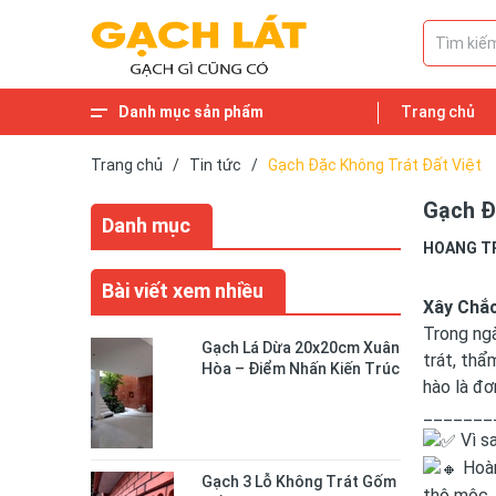
Danh mục sản phẩm
Trang chủ
Trang chủ
/
Tin tức
/
Gạch Đặc Không Trát Đất Việt
Gạch Đ
Danh mục
HOANG T
Bài viết xem nhiều
Xây Chắc
Trong ngà
Gạch Lá Dừa 20x20cm Xuân
trát, thẩ
Hòa – Điểm Nhấn Kiến Trúc
hào là đơ
Độc Đáo Cho Không Gian
Sống
_______
Vì sa
Hoàn
Gạch 3 Lỗ Không Trát Gốm
thô mộc, 