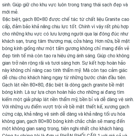
sinh. Giúp giữ cho khu vực luôn trong trạng thái sạch đẹp và
mới mẻ.
Đặc biệt, gạch 80×80 được chế tác từ chất liệu Granite cao
cấp, đảm bảo khả năng chịu lực tốt. Chính vì vậy rất phù hợp
cho những khu vực có lưu lượng người qua lại đông đúc như
khách sạn, trung tâm thương mại, cửa hàng. Hơn nữa, bề mặt
bóng kính giống như một tấm gương không chỉ mang đến vẻ
đẹp tinh tế mà còn tạo ra hiệu ứng ánh sáng. Giúp cho không
gian trở nên rộng rãi và tươi sáng hơn. Sự kết hợp hoàn hảo
này không chỉ nâng cao tính thẩm mỹ. Mà còn tạo cảm giác
dễ chịu cho khách hàng ngay từ những bước chân đầu tiên.
Gạch lát nền 80×80, đặc biệt là dòng gạch granite bề mặt
bóng kính. Là sự lựa chọn hoàn hảo cho những ai đang tìm
kiếm một giải pháp lát nền thẩm mỹ, bền bỉ và dễ dàng vệ sinh.
Với những ưu điểm vượt trội về bề mặt thiết kế, xương gạch
cứng cáp, khả năng vệ sinh dễ dàng và khả năng tối ưu hóa
không gian, gạch 80×80 bóng kính chắc chắn sẽ mang đến
một không gian sang trọng, tiện nghi nhất cho khách hàng.
Công ty chúng tôi là đơn vị PHÂN PHỐI CẤP 1 với giá cả và