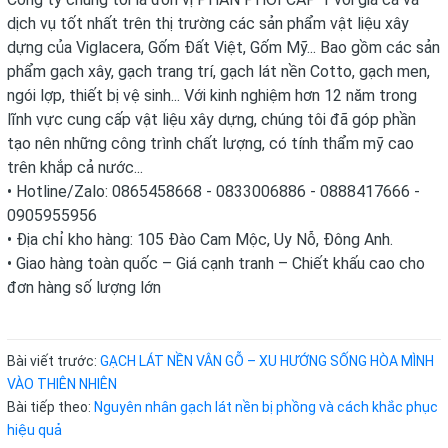
dịch vụ tốt nhất trên thị trường các sản phẩm vật liệu xây
dựng của Viglacera, Gốm Đất Việt, Gốm Mỹ... Bao gồm các sản
phẩm gạch xây, gạch trang trí, gạch lát nền Cotto, gạch men,
ngói lợp, thiết bị vệ sinh... Với kinh nghiệm hơn 12 năm trong
lĩnh vực cung cấp vật liệu xây dựng, chúng tôi đã góp phần
tạo nên những công trình chất lượng, có tính thẩm mỹ cao
trên khắp cả nước...
• Hotline/Zalo: 0865458668 - 0833006886 - 0888417666 -
0905955956
• Địa chỉ kho hàng: 105 Đào Cam Mộc, Uy Nỗ, Đông Anh.
• Giao hàng toàn quốc – Giá cạnh tranh – Chiết khấu cao cho
đơn hàng số lượng lớn
Bài viết trước:
GẠCH LÁT NỀN VÂN GỖ – XU HƯỚNG SỐNG HÒA MÌNH
VÀO THIÊN NHIÊN
Bài tiếp theo:
Nguyên nhân gạch lát nền bị phồng và cách khắc phục
hiệu quả