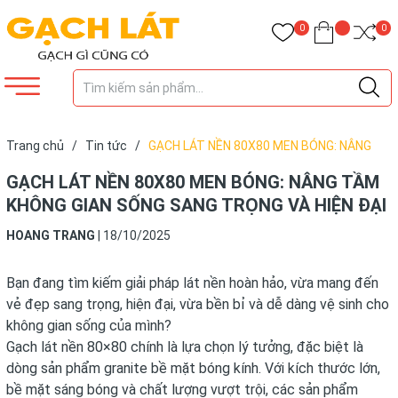
0
0
Trang chủ
/
Tin tức
/
GẠCH LÁT NỀN 80X80 MEN BÓNG: NÂNG
TẦM KHÔNG GIAN SỐNG SANG TRỌNG VÀ HIỆN ĐẠI
GẠCH LÁT NỀN 80X80 MEN BÓNG: NÂNG TẦM
KHÔNG GIAN SỐNG SANG TRỌNG VÀ HIỆN ĐẠI
HOANG TRANG
|
18/10/2025
Bạn đang tìm kiếm giải pháp lát nền hoàn hảo, vừa mang đến
vẻ đẹp sang trọng, hiện đại, vừa bền bỉ và dễ dàng vệ sinh cho
không gian sống của mình?
Gạch lát nền 80×80 chính là lựa chọn lý tưởng, đặc biệt là
dòng sản phẩm granite bề mặt bóng kính. Với kích thước lớn,
bề mặt sáng bóng và chất lượng vượt trội, các sản phẩm