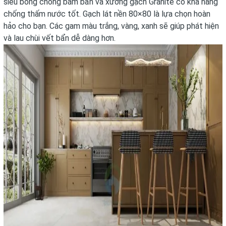
siêu bóng chống bám bẩn và xương gạch Granite có khả năng
chống thấm nước tốt. Gạch lát nền 80×80 là lựa chọn hoàn
hảo cho bạn. Các gam màu trắng, vàng, xanh sẽ giúp phát hiện
và lau chùi vết bẩn dễ dàng hơn.