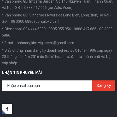
* Văn phòng GD: Imperia Garden, Số 143 Nguyễn Tuân, Thanh Xuân,
Hà Nội -
SĐT: 0888 417 666 (có Zalo/Viber)
* Văn phòng GD: Vinhomes Riverside Long Biên, Long Biên, Hà Nội -
SĐT: 08 3300 6886 (có Zalo/Viber)
* Điện thoại:
094 444 6899
-
0905 955 956
-
0888 417 666
-
08 3300
6886
* Email:
tanhoangkim.viglacera@gmail.com
* Giấy chứng nhận đăng ký doanh nghiệp số 0104911906 cấp ngày
20 tháng 09 năm 2016 do Sở kế hoạch và đầu tư thành phố Hà Nội
cấp phép
NHẬN TIN KHUYẾN MÃI
Đăng ký