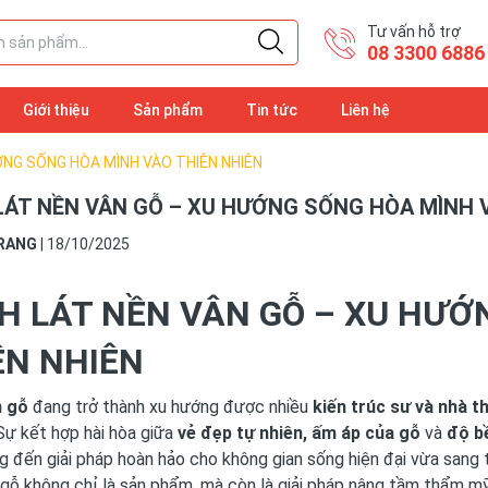
Tư vấn hỗ trợ
08 3300 6886
Giới thiệu
Sản phẩm
Tin tức
Liên hệ
ỚNG SỐNG HÒA MÌNH VÀO THIÊN NHIÊN
LÁT NỀN VÂN GỖ – XU HƯỚNG SỐNG HÒA MÌNH V
RANG
|
18/10/2025
H LÁT NỀN VÂN GỖ – XU HƯỚ
ÊN NHIÊN
n gỗ
đang trở thành xu hướng được nhiều
kiến trúc sư và nhà th
Sự kết hợp hài hòa giữa
vẻ đẹp tự nhiên, ấm áp của gỗ
và
độ b
 đến giải pháp hoàn hảo cho không gian sống hiện đại vừa sang tr
gỗ không chỉ là sản phẩm, mà còn là giải pháp nâng tầm thẩm m