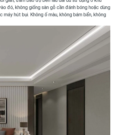
i gian, đảm bảo độ bền lâu dài dù sử dụng ở khu
vào đó, không giống sàn gỗ cần đánh bóng hoặc dùng
ặc máy hút bụi. Không ố màu, không bám bẩn, không