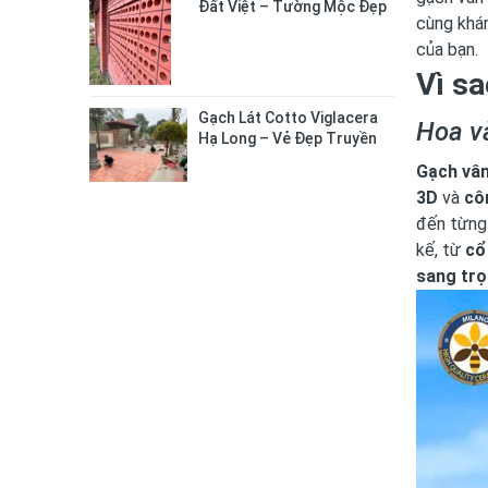
Đất Việt – Tường Mộc Đẹp
cùng khám
Tự Nhiên, Bền Chắc Lâu Dài
của bạn.
Vì s
Gạch Lát Cotto Viglacera
Hoa v
Hạ Long – Vẻ Đẹp Truyền
Thống Cho Không Gian
Gạch vâ
Sống
3D
và
cô
đến từng
kế, từ
cổ
sang trọ