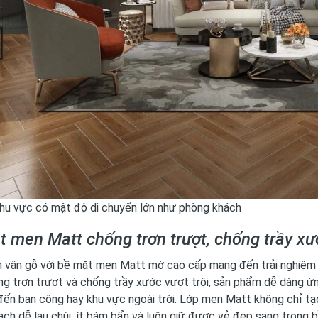
khu vực có mật độ di chuyển lớn như phòng khách
 men Matt chống trơn trượt, chống trầy xư
 vân gỗ với bề mặt men Matt mờ cao cấp mang đến trải nghiệm v
g trơn trượt và chống trầy xước vượt trội, sản phẩm dễ dàng ứ
ến ban công hay khu vực ngoài trời. Lớp men Matt không chỉ tạ
ch dễ lau chùi, ít bám bẩn và luôn giữ được vẻ đẹp sang trọng bề