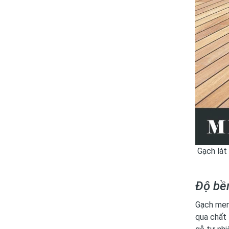
Gạch lát
Độ bền
Gạch men 
qua chất 