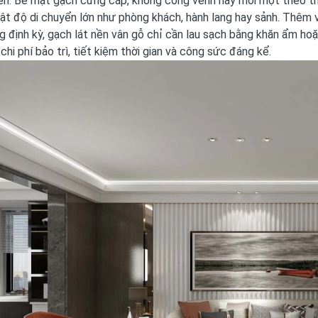
ên. Bề mặt gạch cứng cáp, không cong vênh hay mối mọt theo thờ
t độ di chuyển lớn như phòng khách, hành lang hay sảnh. Thêm 
 định kỳ, gạch lát nền vân gỗ chỉ cần lau sạch bằng khăn ẩm ho
 chi phí bảo trì, tiết kiệm thời gian và công sức đáng kể.