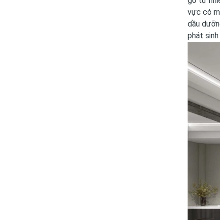
gỗ tự nhi
vực có mậ
dầu dưỡng
phát sinh