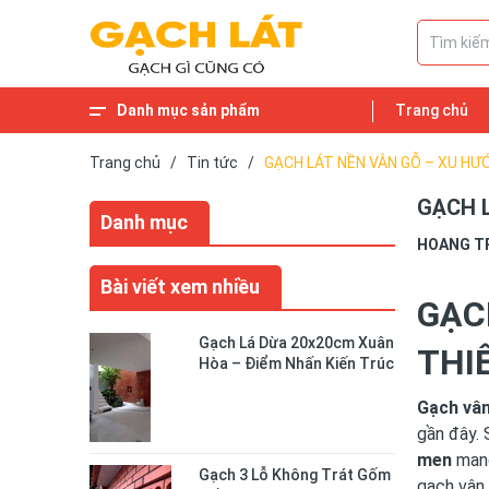
Danh mục sản phẩm
Trang chủ
Trang chủ
/
Tin tức
/
GẠCH LÁT NỀN VÂN GỖ – XU HƯ
GẠCH 
Danh mục
HOANG T
Bài viết xem nhiều
GẠC
Gạch Lá Dừa 20x20cm Xuân
THI
Hòa – Điểm Nhấn Kiến Trúc
Độc Đáo Cho Không Gian
Sống
Gạch vâ
gần đây. 
men
mang
Gạch 3 Lỗ Không Trát Gốm
gạch vân 