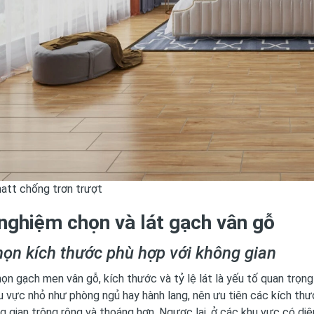
att chống trơn trượt
nghiệm chọn và lát gạch
vân gỗ
ọn kích thước phù hợp với không gian
họn gạch men vân gỗ, kích thước và tỷ lệ lát là yếu tố quan trọn
 vực nhỏ như phòng ngủ hay hành lang, nên ưu tiên các kích th
g gian trông rộng và thoáng hơn. Ngược lại, ở các khu vực có di