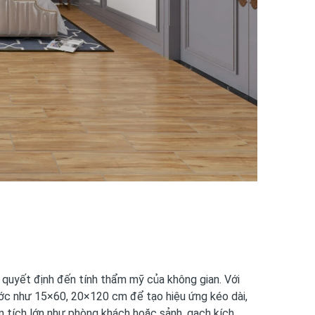
g quyết định đến tính thẩm mỹ của không gian. Với
ước như 15×60, 20×120 cm để tạo hiệu ứng kéo dài,
ện tích lớn như phòng khách hoặc sảnh, gạch kích