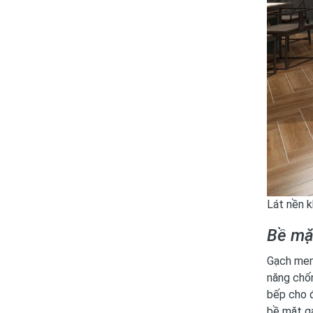
Lát nền 
Bề mặt
Gạch men
năng chốn
bếp cho đ
bề mặt gạ