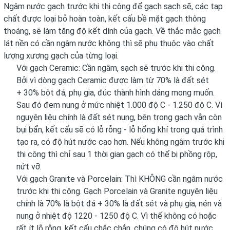
Ngâm nước gạch trước khi thi công để gạch sạch sẽ, các tạp
chất được loại bỏ hoàn toàn, kết cấu bề mặt gạch thông
thoáng, sẽ làm tăng độ kết dính của gạch. Về thắc mắc gạch
lát nền có cần ngâm nước không thì sẽ phụ thuộc vào chất
lượng xương gạch của từng loại.
Với gạch Ceramic: Cần ngâm, sạch sẽ trước khi thi công.
Bởi vì dòng gạch Ceramic được làm từ 70% là đất sét
+ 30% bột đá, phụ gia, đúc thành hình dáng mong muốn.
Sau đó đem nung ở mức nhiệt 1.000 độ C - 1.250 độ C. Vì
nguyên liệu chính là đất sét nung, bên trong gạch vẫn còn
bụi bẩn, kết cấu sẽ có lỗ rỗng - lỗ hổng khí trong quá trình
tạo ra, có độ hút nước cao hơn. Nếu không ngâm trước khi
thi công thì chỉ sau 1 thời gian gạch có thể bị phồng rộp,
nứt vỡ.
Với gạch Granite và Porcelain: Thì KHÔNG cần ngâm nước
trước khi thi công. Gạch Porcelain và Granite nguyên liệu
chính là 70% là bột đá + 30% là đất sét và phụ gia, nén và
nung ở nhiệt độ 1220 - 1250 độ C. Vì thế không có hoặc
rất ít lỗ rỗng, kết cấu chắc chắn, chúng có độ hút nước