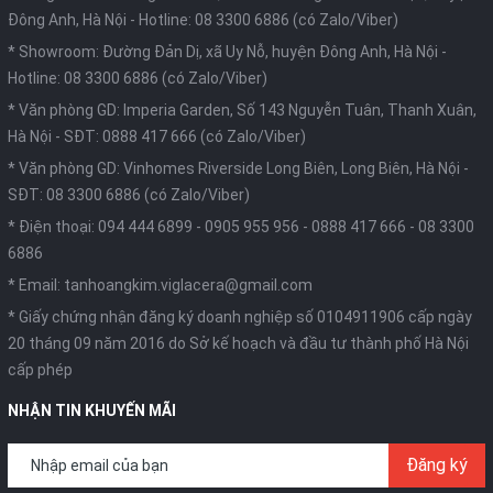
Đông Anh, Hà Nội -
Hotline: 08 3300 6886 (có Zalo/Viber)
* Showroom: Đường Đản Dị, xã Uy Nỗ, huyện Đông Anh, Hà Nội -
Hotline: 08 3300 6886 (có Zalo/Viber)
* Văn phòng GD: Imperia Garden, Số 143 Nguyễn Tuân, Thanh Xuân,
Hà Nội -
SĐT: 0888 417 666 (có Zalo/Viber)
* Văn phòng GD: Vinhomes Riverside Long Biên, Long Biên, Hà Nội -
SĐT: 08 3300 6886 (có Zalo/Viber)
* Điện thoại:
094 444 6899
-
0905 955 956
-
0888 417 666
-
08 3300
6886
* Email:
tanhoangkim.viglacera@gmail.com
* Giấy chứng nhận đăng ký doanh nghiệp số 0104911906 cấp ngày
20 tháng 09 năm 2016 do Sở kế hoạch và đầu tư thành phố Hà Nội
cấp phép
NHẬN TIN KHUYẾN MÃI
Đăng ký