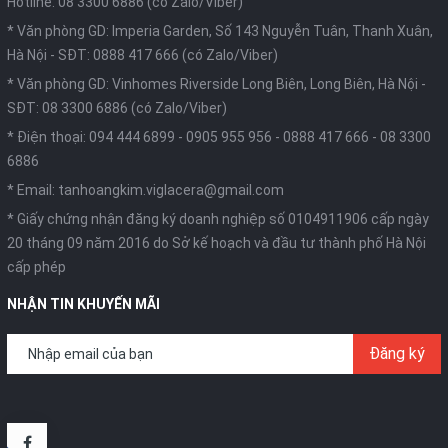
Hotline: 08 3300 6886 (có Zalo/Viber)
* Văn phòng GD: Imperia Garden, Số 143 Nguyễn Tuân, Thanh Xuân,
Hà Nội -
SĐT: 0888 417 666 (có Zalo/Viber)
* Văn phòng GD: Vinhomes Riverside Long Biên, Long Biên, Hà Nội -
SĐT: 08 3300 6886 (có Zalo/Viber)
* Điện thoại:
094 444 6899
-
0905 955 956
-
0888 417 666
-
08 3300
6886
* Email:
tanhoangkim.viglacera@gmail.com
* Giấy chứng nhận đăng ký doanh nghiệp số 0104911906 cấp ngày
20 tháng 09 năm 2016 do Sở kế hoạch và đầu tư thành phố Hà Nội
cấp phép
NHẬN TIN KHUYẾN MÃI
Đăng ký