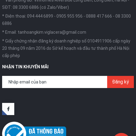
SĐT: 08 3300 6886 (có Zalo/Viber)
* Điện thoại:
094 444 6899
-
0905 955 956
-
0888 417 666
-
08 3300
6886
* Email:
tanhoangkim.viglacera@gmail.com
* Giấy chứng nhận đăng ký doanh nghiệp số 0104911906 cấp ngày
20 tháng 09 năm 2016 do Sở kế hoạch và đầu tư thành phố Hà Nội
cấp phép
NHẬN TIN KHUYẾN MÃI
Đăng ký