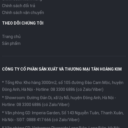
Chính sách đổi trả
Chính sách vận chuyển
THEO DÕI CHÚNG TÔI
Trang chủ
Sản phẩm
CÔNG TY CỔ PHẦN SẢN XUẤT VÀ THƯƠNG MẠI TÂN HOÀNG KIM
* Tổng Kho: Kho hàng 3000m2, số 105 đường Đào Cam Mộc, huyện
Đông Anh, Hà Nội -
Hotline: 08 3300 6886 (có Zalo/Viber)
* Showroom: Đường Đản Dị, xã Uy Nỗ, huyện Đông Anh, Hà Nội -
Hotline: 08 3300 6886 (có Zalo/Viber)
* Văn phòng GD: Imperia Garden, Số 143 Nguyễn Tuân, Thanh Xuân,
Hà Nội -
SĐT: 0888 417 666 (có Zalo/Viber)
* Văn phòng GD: Vinhomes Riverside Long Biên, Long Biên, Hà Nội -