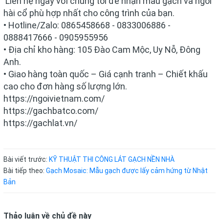
Liên hệ ngay với chúng tôi để nhận mẫu gạch và ngói
hài cổ phù hợp nhất cho công trình của bạn.
• Hotline/Zalo: 0865458668 - 0833006886 -
0888417666 - 0905955956
• Địa chỉ kho hàng: 105 Đào Cam Mộc, Uy Nỗ, Đông
Anh.
• Giao hàng toàn quốc – Giá cạnh tranh – Chiết khấu
cao cho đơn hàng số lượng lớn.
https://ngoivietnam.com/
https://gachbatco.com/
https://gachlat.vn/
Bài viết trước:
KỸ THUẬT THI CÔNG LÁT GẠCH NỀN NHÀ
Bài tiếp theo:
Gạch Mosaic: Mẫu gạch được lấy cảm hứng từ Nhật
Bản
Thảo luận về chủ đề này