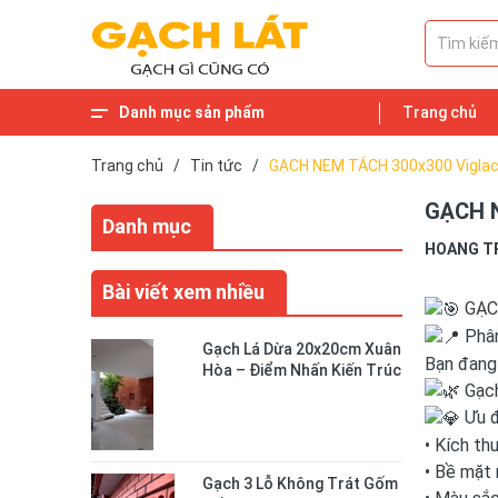
Danh mục sản phẩm
Trang chủ
Trang chủ
/
Tin tức
/
GẠCH NEM TÁCH 300x300 Viglac
GẠCH N
Danh mục
HOANG T
Bài viết xem nhiều
GẠC
Phân
Gạch Lá Dừa 20x20cm Xuân
Bạn đang 
Hòa – Điểm Nhấn Kiến Trúc
Gạch
Độc Đáo Cho Không Gian
Sống
Ưu đ
• Kích th
• Bề mặt 
Gạch 3 Lỗ Không Trát Gốm