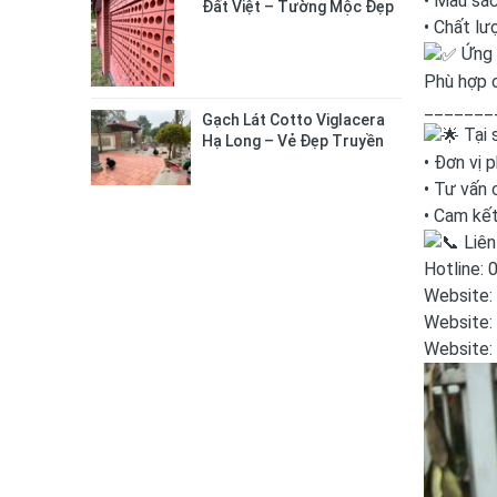
• Màu sắc
Đất Việt – Tường Mộc Đẹp
• Chất lư
Tự Nhiên, Bền Chắc Lâu Dài
Ứng 
Phù hợp c
_______
Gạch Lát Cotto Viglacera
Tại 
Hạ Long – Vẻ Đẹp Truyền
• Đơn vị 
Thống Cho Không Gian
Sống
• Tư vấn 
• Cam kế
Liên
Hotline:
Website:
Website:
Website: