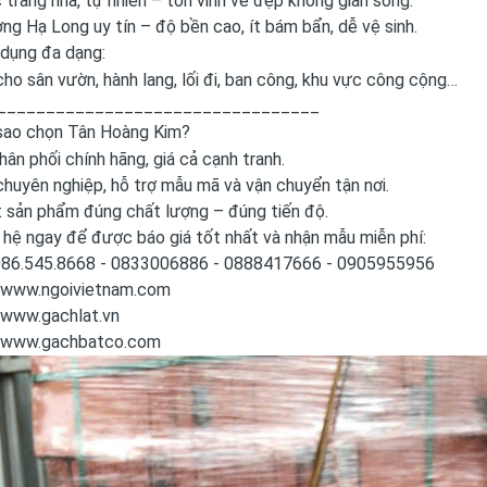
 trang nhã, tự nhiên – tôn vinh vẻ đẹp không gian sống.
ợng Hạ Long uy tín – độ bền cao, ít bám bẩn, dễ vệ sinh.
dụng đa dạng:
ho sân vườn, hành lang, lối đi, ban công, khu vực công cộng…
_________________________________
sao chọn Tân Hoàng Kim?
phân phối chính hãng, giá cả cạnh tranh.
chuyên nghiệp, hỗ trợ mẫu mã và vận chuyển tận nơi.
t sản phẩm đúng chất lượng – đúng tiến độ.
 hệ ngay để được báo giá tốt nhất và nhận mẫu miễn phí:
 086.545.8668 - 0833006886 - 0888417666 - 0905955956
www.ngoivietnam.com
www.gachlat.vn
www.gachbatco.com