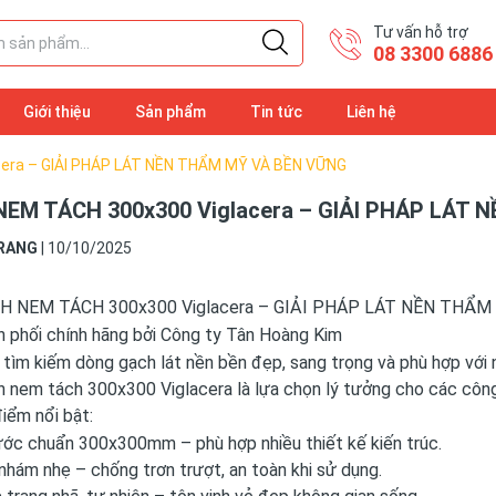
Tư vấn hỗ trợ
08 3300 6886
Giới thiệu
Sản phẩm
Tin tức
Liên hệ
era – GIẢI PHÁP LÁT NỀN THẨM MỸ VÀ BỀN VỮNG
EM TÁCH 300x300 Viglacera – GIẢI PHÁP LÁT
RANG
|
10/10/2025
H NEM TÁCH 300x300 Viglacera – GIẢI PHÁP LÁT NỀN THẨM
 phối chính hãng bởi Công ty Tân Hoàng Kim
tìm kiếm dòng gạch lát nền bền đẹp, sang trọng và phù hợp với 
 nem tách 300x300 Viglacera là lựa chọn lý tưởng cho các công
iểm nổi bật:
ước chuẩn 300x300mm – phù hợp nhiều thiết kế kiến trúc.
nhám nhẹ – chống trơn trượt, an toàn khi sử dụng.