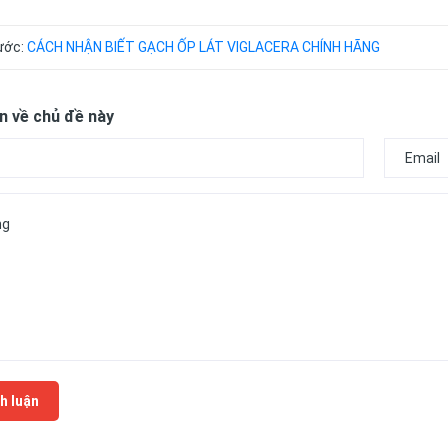
rước:
CÁCH NHẬN BIẾT GẠCH ỐP LÁT VIGLACERA CHÍNH HÃNG
n về chủ đề này
h luận