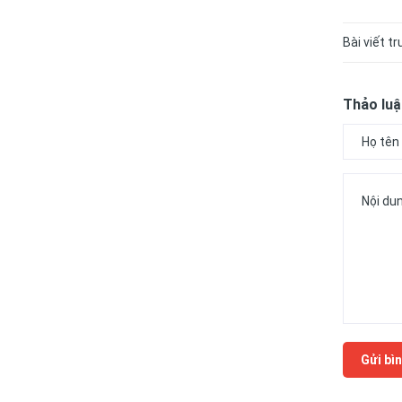
Bài viết t
Thảo luậ
Gửi bìn