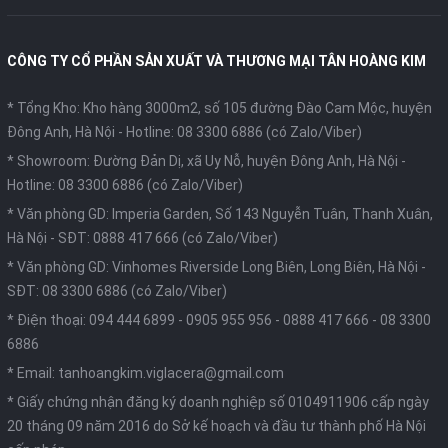
CÔNG TY CỔ PHẦN SẢN XUẤT VÀ THƯƠNG MẠI TÂN HOÀNG KIM
* Tổng Kho: Kho hàng 3000m2, số 105 đường Đào Cam Mộc, huyện
Đông Anh, Hà Nội -
Hotline: 08 3300 6886 (có Zalo/Viber)
* Showroom: Đường Đản Dị, xã Uy Nỗ, huyện Đông Anh, Hà Nội -
Hotline: 08 3300 6886 (có Zalo/Viber)
* Văn phòng GD: Imperia Garden, Số 143 Nguyễn Tuân, Thanh Xuân,
Hà Nội -
SĐT: 0888 417 666 (có Zalo/Viber)
* Văn phòng GD: Vinhomes Riverside Long Biên, Long Biên, Hà Nội -
SĐT: 08 3300 6886 (có Zalo/Viber)
* Điện thoại:
094 444 6899
-
0905 955 956
-
0888 417 666
-
08 3300
6886
* Email:
tanhoangkim.viglacera@gmail.com
* Giấy chứng nhận đăng ký doanh nghiệp số 0104911906 cấp ngày
20 tháng 09 năm 2016 do Sở kế hoạch và đầu tư thành phố Hà Nội