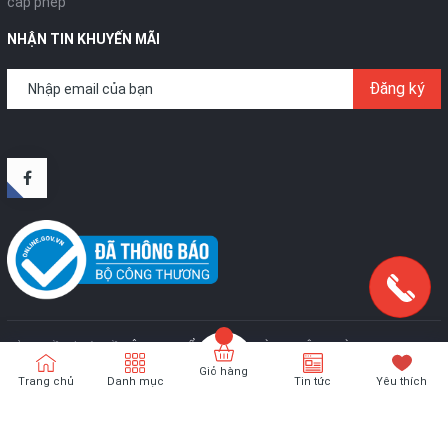
cấp phép
NHẬN TIN KHUYẾN MÃI
Đăng ký
Bản quyền thuộc về
CÔNG TY CỔ PHẦN SX VÀ TM TÂN HOÀNG KIM
.
Cung
cấp bởi
Sapo
Giỏ hàng
Trang chủ
Danh mục
Tin tức
Yêu thích