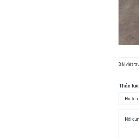
Bài viết t
Thảo luậ