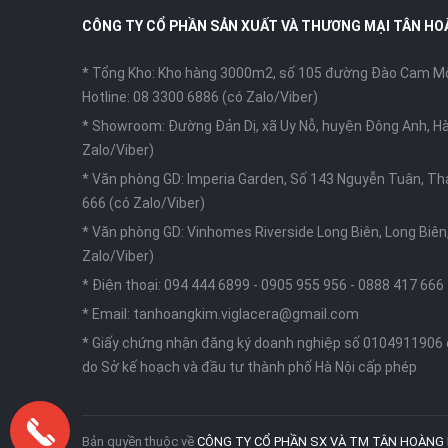
CÔNG TY CỔ PHẦN SẢN XUẤT VÀ THƯƠNG MẠI TÂN HO
* Tổng Kho: Kho hàng 3000m2, số 105 đường Đào Cam Mộc
Hotline: 08 3300 6886 (có Zalo/Viber)
* Showroom: Đường Đản Dị, xã Uy Nỗ, huyện Đông Anh, Hà
Zalo/Viber)
* Văn phòng GD: Imperia Garden, Số 143 Nguyễn Tuân, Th
666 (có Zalo/Viber)
* Văn phòng GD: Vinhomes Riverside Long Biên, Long Biên,
Zalo/Viber)
* Điện thoại:
094 444 6899
-
0905 955 956
-
0888 417 666
* Email:
tanhoangkim.viglacera@gmail.com
* Giấy chứng nhận đăng ký doanh nghiệp số 0104911906
do Sở kế hoạch và đầu tư thành phố Hà Nội cấp phép
Bản quyền thuộc về
CÔNG TY CỔ PHẦN SX VÀ TM TÂN HOÀNG 