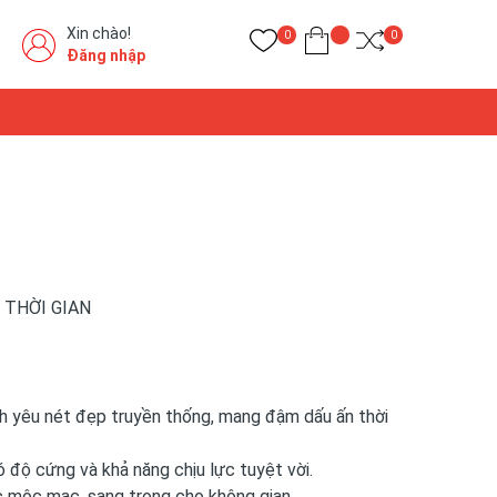
Xin chào!
0
0
Đăng nhập
 THỜI GIAN
nh yêu nét đẹp truyền thống, mang đậm dấu ấn thời
 độ cứng và khả năng chịu lực tuyệt vời.
 mộc mạc, sang trọng cho không gian.