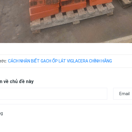
rước:
CÁCH NHẬN BIẾT GẠCH ỐP LÁT VIGLACERA CHÍNH HÃNG
n về chủ đề này