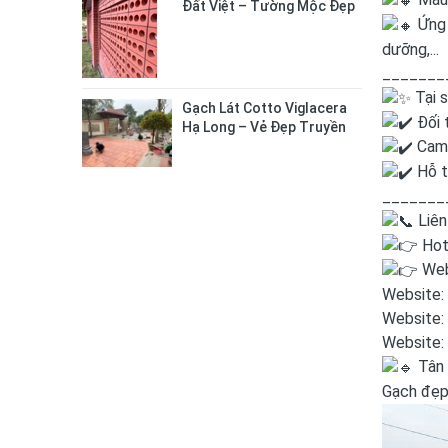
Đất Việt – Tường Mộc Đẹp
Ứng 
Tự Nhiên, Bền Chắc Lâu Dài
dưỡng,...
_______
Tại 
Gạch Lát Cotto Viglacera
Đối 
Hạ Long – Vẻ Đẹp Truyền
Cam 
Thống Cho Không Gian
Sống
Hỗ t
_______
Liên
Hot
Web
Website:
Website:
Website:
Tân 
Gạch đẹp