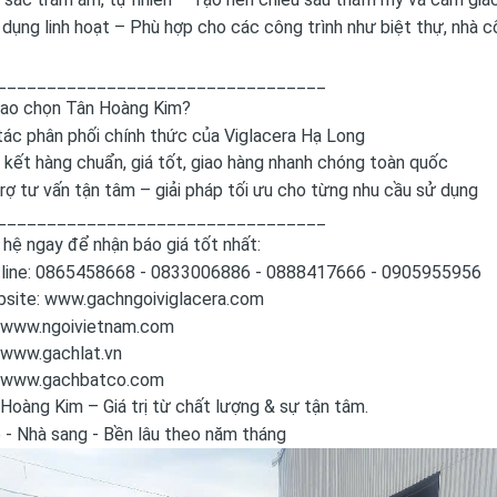
dụng linh hoạt – Phù hợp cho các công trình như biệt thự, nhà c
_________________________________
sao chọn Tân Hoàng Kim?
tác phân phối chính thức của Viglacera Hạ Long
kết hàng chuẩn, giá tốt, giao hàng nhanh chóng toàn quốc
rợ tư vấn tận tâm – giải pháp tối ưu cho từng nhu cầu sử dụng
_________________________________
 hệ ngay để nhận báo giá tốt nhất:
line: 0865458668 - 0833006886 - 0888417666 - 0905955956
site:
www.gachngoiviglacera.com
www.ngoivietnam.com
www.gachlat.vn
www.gachbatco.com
Hoàng Kim – Giá trị từ chất lượng & sự tận tâm.
 - Nhà sang - Bền lâu theo năm tháng