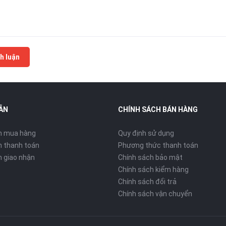
h luận
ẪN
CHÍNH SÁCH BÁN HÀNG
n mua hàng
Quy định sử dụng
 thanh toán
Phương thức thanh toán
 giao nhận
Chính sách bảo mật
Chính sách kiểm hàng
Chính sách đổi trả
Chính sách vận chuyển