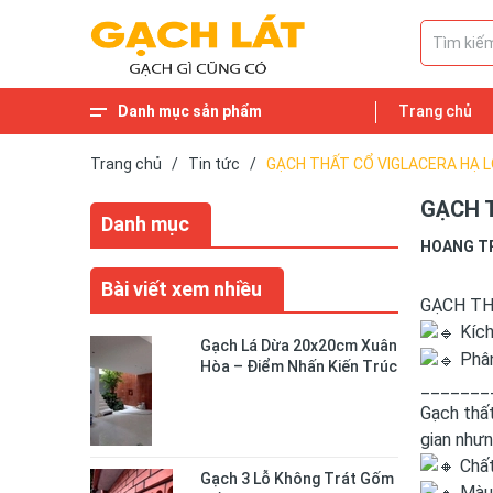
Danh mục sản phẩm
Trang chủ
Trang chủ
/
Tin tức
/
GẠCH THẤT CỔ VIGLACERA HẠ 
GẠCH 
Danh mục
HOANG T
Bài viết xem nhiều
GẠCH TH
Kích
Gạch Lá Dừa 20x20cm Xuân
Phân
Hòa – Điểm Nhấn Kiến Trúc
_______
Độc Đáo Cho Không Gian
Sống
Gạch thất
gian nhưn
Chất
Gạch 3 Lỗ Không Trát Gốm
Màu 