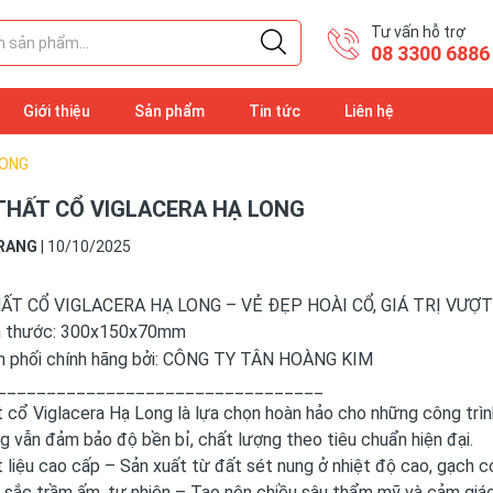
Tư vấn hỗ trợ
08 3300 6886
Giới thiệu
Sản phẩm
Tin tức
Liên hệ
LONG
THẤT CỔ VIGLACERA HẠ LONG
RANG
|
10/10/2025
ẤT CỔ VIGLACERA HẠ LONG – VẺ ĐẸP HOÀI CỔ, GIÁ TRỊ VƯỢT
 thước: 300x150x70mm
 phối chính hãng bởi: CÔNG TY TÂN HOÀNG KIM
_________________________________
 cổ Viglacera Hạ Long là lựa chọn hoàn hảo cho những công trì
g vẫn đảm bảo độ bền bỉ, chất lượng theo tiêu chuẩn hiện đại.
 liệu cao cấp – Sản xuất từ đất sét nung ở nhiệt độ cao, gạch có
sắc trầm ấm, tự nhiên – Tạo nên chiều sâu thẩm mỹ và cảm giác