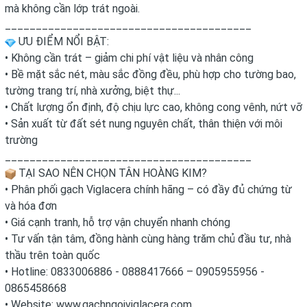
mà không cần lớp trát ngoài.
________________________________________
ƯU ĐIỂM NỔI BẬT:
• Không cần trát – giảm chi phí vật liệu và nhân công
• Bề mặt sắc nét, màu sắc đồng đều, phù hợp cho tường bao,
tường trang trí, nhà xưởng, biệt thự...
• Chất lượng ổn định, độ chịu lực cao, không cong vênh, nứt vỡ
• Sản xuất từ đất sét nung nguyên chất, thân thiện với môi
trường
________________________________________
TẠI SAO NÊN CHỌN TÂN HOÀNG KIM?
• Phân phối gạch Viglacera chính hãng – có đầy đủ chứng từ
và hóa đơn
• Giá cạnh tranh, hỗ trợ vận chuyển nhanh chóng
• Tư vấn tận tâm, đồng hành cùng hàng trăm chủ đầu tư, nhà
thầu trên toàn quốc
• Hotline: 0833006886 - 0888417666 – 0905955956 -
0865458668
• Website:
www.gachngoiviglacera.com