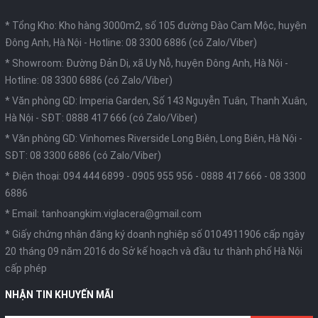
* Tổng Kho: Kho hàng 3000m2, số 105 đường Đào Cam Mộc, huyện
Đông Anh, Hà Nội -
Hotline: 08 3300 6886 (có Zalo/Viber)
* Showroom: Đường Đản Dị, xã Uy Nỗ, huyện Đông Anh, Hà Nội -
Hotline: 08 3300 6886 (có Zalo/Viber)
* Văn phòng GD: Imperia Garden, Số 143 Nguyễn Tuân, Thanh Xuân,
Hà Nội -
SĐT: 0888 417 666 (có Zalo/Viber)
* Văn phòng GD: Vinhomes Riverside Long Biên, Long Biên, Hà Nội -
SĐT: 08 3300 6886 (có Zalo/Viber)
* Điện thoại:
094 444 6899
-
0905 955 956
-
0888 417 666
-
08 3300
6886
* Email:
tanhoangkim.viglacera@gmail.com
* Giấy chứng nhận đăng ký doanh nghiệp số 0104911906 cấp ngày
20 tháng 09 năm 2016 do Sở kế hoạch và đầu tư thành phố Hà Nội
cấp phép
NHẬN TIN KHUYẾN MÃI