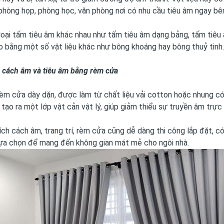
phòng họp, phòng học, văn phòng nơi có nhu cầu tiêu âm ngay bê
loại tấm tiêu âm khác nhau như tấm tiêu âm dạng bảng, tấm tiêu
 bằng một số vật liệu khác như bông khoáng hay bông thuỷ tinh.
p cách âm và tiêu âm bằng rèm cửa
rèm cửa dày dặn, được làm từ chất liệu vải cotton hoặc nhung c
tạo ra một lớp vật cản vật lý, giúp giảm thiểu sự truyền âm trực
 ích cách âm, trang trí, rèm cửa cũng dễ dàng thi công lắp đặt, 
lựa chọn để mang đến không gian mát mẻ cho ngôi nhà.