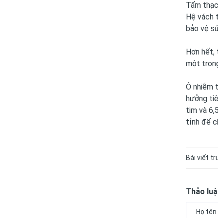
Tấm thạch
Hệ vách 
bảo vệ sứ
Hơn hết, 
một trong
Ô nhiễm t
hưởng ti
tim và 6,
tỉnh để c
Bài viết t
Thảo luậ