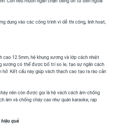
anh. Còn nếu muốn ngăn chặn tiếng ồn từ bên ngoài
 dụng vào các công trình vì dễ thi công, linh hoạt,
h cao 12.5mm, hệ khung xương và lớp cách nhiệt
 xương có thể được bố trí so le, tạo sự ngăn cách
m hở. Kết cấu này giúp vách thạch cao tạo ra rào cản
háy nên còn được gọi là hệ vách cách âm-chống
ách âm và chống cháy cao như quán karaoke, rạp
 hiệu quả