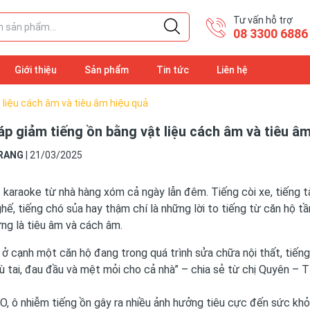
Tư vấn hỗ trợ
08 3300 6886
Giới thiệu
Sản phẩm
Tin tức
Liên hệ
t liệu cách âm và tiêu âm hiệu quả
áp giảm tiếng ồn bằng vật liệu cách âm và tiêu â
RANG
|
21/03/2025
 karaoke từ nhà hàng xóm cả ngày lẫn đêm. Tiếng còi xe, tiếng t
hế, tiếng chó sủa hay thậm chí là những lời to tiếng từ căn hộ tầ
ng là tiêu âm và cách âm.
 ở cạnh một căn hộ đang trong quá trình sửa chữa nội thất, tiến
 tai, đau đầu và mệt mỏi cho cả nhà” – chia sẻ từ chị Quyên – 
, ô nhiễm tiếng ồn gây ra nhiều ảnh hưởng tiêu cực đến sức kh