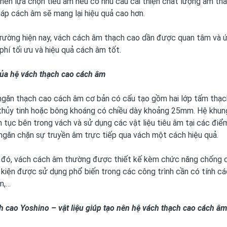
nên lựa chọn tiêu âm nếu có nhu cầu cải thiện chất lượng âm th
pháp cách âm sẽ mang lại hiệu quả cao hơn.
trường hiện nay, vách cách âm thạch cao dần được quan tâm và ứng
i phí tối ưu và hiệu quả cách âm tốt.
của hệ vách thạch cao cách âm
ngăn thạch cao cách âm cơ bản có cấu tạo gồm hai lớp tấm thạc
thủy tinh hoặc bông khoáng có chiều dày khoảng 25mm. Hệ khung
n tục bên trong vách và sử dụng các vật liệu tiêu âm tại các điể
 ngăn chặn sự truyền âm trực tiếp qua vách một cách hiệu quả.
 đó, vách cách âm thường được thiết kế kèm chức năng chống c
 kiện được sử dụng phổ biến trong các công trình cần có tính c
m,…
 cao Yoshino – vật liệu giúp tạo nên hệ vách thạch cao cách âm