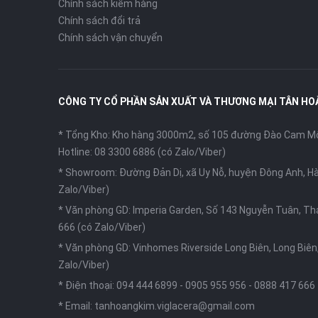
Chính sách kiểm hàng
Chính sách đổi trả
Chính sách vận chuyển
CÔNG TY CỔ PHẦN SẢN XUẤT VÀ THƯƠNG MẠI TÂN HO
* Tổng Kho: Kho hàng 3000m2, số 105 đường Đào Cam Mộc
Hotline: 08 3300 6886 (có Zalo/Viber)
* Showroom: Đường Đản Dị, xã Uy Nỗ, huyện Đông Anh, Hà
Zalo/Viber)
* Văn phòng GD: Imperia Garden, Số 143 Nguyễn Tuân, Th
666 (có Zalo/Viber)
* Văn phòng GD: Vinhomes Riverside Long Biên, Long Biên,
Zalo/Viber)
* Điện thoại:
094 444 6899
-
0905 955 956
-
0888 417 666
* Email:
tanhoangkim.viglacera@gmail.com