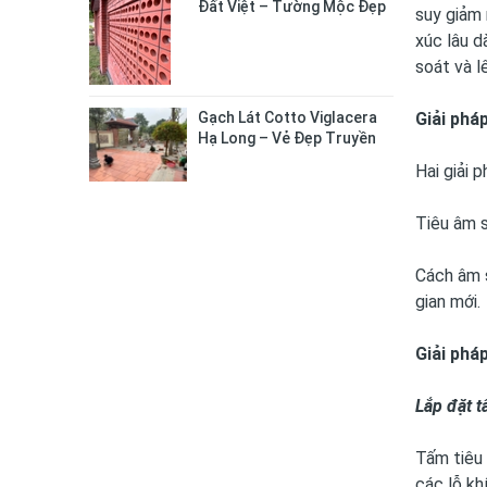
Đất Việt – Tường Mộc Đẹp
suy giảm 
Tự Nhiên, Bền Chắc Lâu Dài
xúc lâu d
soát và l
Gạch Lát Cotto Viglacera
Giải phá
Hạ Long – Vẻ Đẹp Truyền
Thống Cho Không Gian
Hai giải 
Sống
Tiêu âm s
Cách âm s
gian mới.
Giải phá
Lắp đặt t
Tấm tiêu 
các lỗ kh