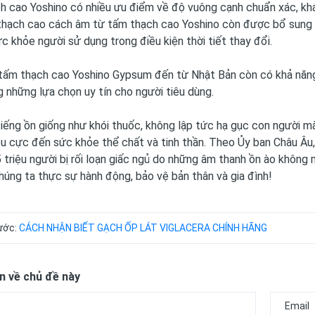
 cao Yoshino có nhiều ưu điểm về độ vuông cạnh chuẩn xác, khán
thạch cao cách âm từ tấm thạch cao Yoshino còn được bổ sung 
c khỏe người sử dụng trong điều kiện thời tiết thay đổi.
tấm thạch cao Yoshino Gypsum đến từ Nhật Bản còn có khả năng 
 những lựa chọn uy tín cho người tiêu dùng.
iếng ồn giống như khói thuốc, không lập tức hạ gục con người m
êu cực đến sức khỏe thể chất và tinh thần. Theo Ủy ban Châu Â
5 triệu người bị rối loạn giấc ngủ do những âm thanh ồn ào không
húng ta thực sự hành động, bảo vệ bản thân và gia đình!
rước:
CÁCH NHẬN BIẾT GẠCH ỐP LÁT VIGLACERA CHÍNH HÃNG
n về chủ đề này