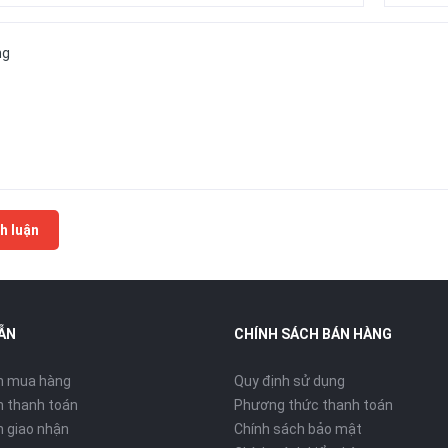
h luận
ẪN
CHÍNH SÁCH BÁN HÀNG
n mua hàng
Quy định sử dụng
 thanh toán
Phương thức thanh toán
 giao nhận
Chính sách bảo mật