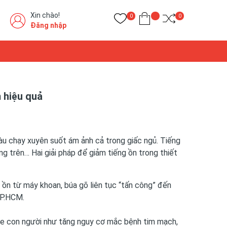
Xin chào!
0
0
Đăng nhập
m hiệu quả
àu chạy xuyên suốt ám ảnh cả trong giấc ngủ. Tiếng
ng trên… Hai giải pháp để giảm tiếng ồn trong thiết
g ồn từ máy khoan, búa gõ liên tục “tấn công” đến
TP.HCM.
ỏe con người như tăng nguy cơ mắc bệnh tim mạch,