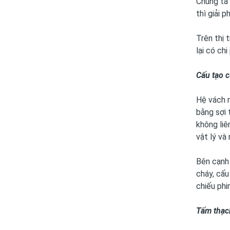
Chúng ta 
thì giải 
Trên thị 
lại có ch
Cấu tạo 
Hệ vách 
bằng sợi 
không liê
vật lý và
Bên cạnh
cháy, cấu
chiếu phi
Tấm thạch