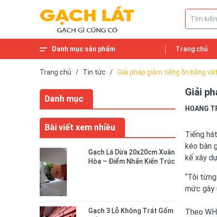
Danh mục sản phẩm
Trang chủ
Trang chủ
/
Tin tức
/
Giải pháp giảm tiếng ồn bằng vậ
Giải ph
Danh mục
HOANG T
Bài viết xem nhiều
Tiếng hát
kéo bàn g
Gạch Lá Dừa 20x20cm Xuân
kế xây dự
Hòa – Điểm Nhấn Kiến Trúc
Độc Đáo Cho Không Gian
“Tôi từng
Sống
mức gây ù
Gạch 3 Lỗ Không Trát Gốm
Theo WHO