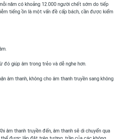
ận mỗi năm có khoảng 12.000 người chết sớm do tiếp
nhiễm tiếng ồn là một vấn đề cấp bách, cần được kiểm
 âm.
ừ đó giúp âm trong trẻo và dễ nghe hơn.
hặn âm thanh, không cho âm thanh truyền sang không
i. Khi âm thanh truyền đến, âm thanh sẽ di chuyển qua
ó thể được lắp đặt trên tường, trần của các không