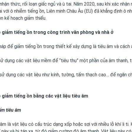
nhận thức, rối loạn giấc ngủ và ù tai. Năm 2020, sau khi xác nh
ài với ô nhiễm tiếng ồn, Liên minh Châu Âu (EU) đã khẳng định ô 
ên kế hoạch giảm thiểu.
p giảm tiếng ồn trong công trình văn phòng và nhà ở
pháp để giảm tiếng ồn trong thiết kế xây dựng là tiêu âm và cách
ử dụng các vật liệu mềm để “tiêu thụ” một phần của âm thanh, t
ử dụng các vật liệu như kính, tường, tấm thạch cao… để ngăn c
p giảm tiếng ồn bằng các vật liệu tiêu âm
ấm tiêu âm
âm là vật liệu có cấu trúc dạng xốp hoặc sợi với nhiều lỗ khí li t
í này và bị tán xạ, từ đó giảm cường độ âm thanh. Vật liệu này c