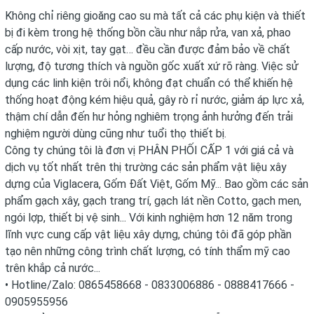
Không chỉ riêng gioăng cao su mà tất cả các phụ kiện và thiết
bị đi kèm trong hệ thống bồn cầu như nắp rửa, van xả, phao
cấp nước, vòi xịt, tay gạt… đều cần được đảm bảo về chất
lượng, độ tương thích và nguồn gốc xuất xứ rõ ràng. Việc sử
dụng các linh kiện trôi nổi, không đạt chuẩn có thể khiến hệ
thống hoạt động kém hiệu quả, gây rò rỉ nước, giảm áp lực xả,
thậm chí dẫn đến hư hỏng nghiêm trọng ảnh hưởng đến trải
nghiệm người dùng cũng như tuổi thọ thiết bị.
Công ty chúng tôi là đơn vị PHÂN PHỐI CẤP 1 với giá cả và
dịch vụ tốt nhất trên thị trường các sản phẩm vật liệu xây
dựng của Viglacera, Gốm Đất Việt, Gốm Mỹ... Bao gồm các sản
phẩm gạch xây, gạch trang trí, gạch lát nền Cotto, gạch men,
ngói lợp, thiết bị vệ sinh... Với kinh nghiệm hơn 12 năm trong
lĩnh vực cung cấp vật liệu xây dựng, chúng tôi đã góp phần
tạo nên những công trình chất lượng, có tính thẩm mỹ cao
trên khắp cả nước...
• Hotline/Zalo: 0865458668 - 0833006886 - 0888417666 -
0905955956