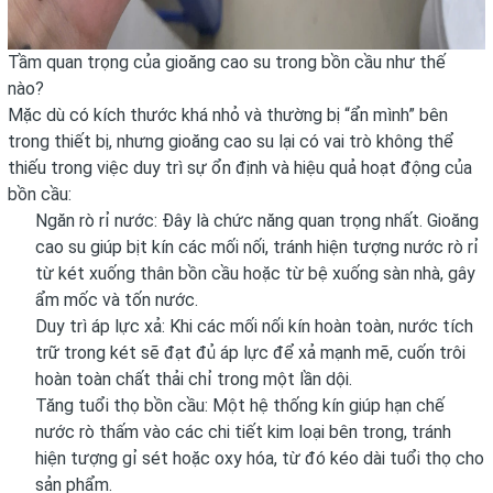
Tầm quan trọng của gioăng cao su trong bồn cầu như thế
nào?
Mặc dù có kích thước khá nhỏ và thường bị “ẩn mình” bên
trong thiết bị, nhưng gioăng cao su lại có vai trò không thể
thiếu trong việc duy trì sự ổn định và hiệu quả hoạt động của
bồn cầu:
Ngăn rò rỉ nước: Đây là chức năng quan trọng nhất. Gioăng
cao su giúp bịt kín các mối nối, tránh hiện tượng nước rò rỉ
từ két xuống thân bồn cầu hoặc từ bệ xuống sàn nhà, gây
ẩm mốc và tốn nước.
Duy trì áp lực xả: Khi các mối nối kín hoàn toàn, nước tích
trữ trong két sẽ đạt đủ áp lực để xả mạnh mẽ, cuốn trôi
hoàn toàn chất thải chỉ trong một lần dội.
Tăng tuổi thọ bồn cầu: Một hệ thống kín giúp hạn chế
nước rò thấm vào các chi tiết kim loại bên trong, tránh
hiện tượng gỉ sét hoặc oxy hóa, từ đó kéo dài tuổi thọ cho
sản phẩm.