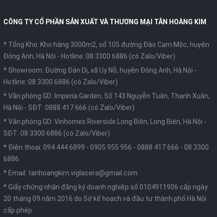
CÔNG TY CỔ PHẦN SẢN XUẤT VÀ THƯƠNG MẠI TÂN HOÀNG KIM
* Tổng Kho: Kho hàng 3000m2, số 105 đường Đào Cam Mộc, huyện
Đông Anh, Hà Nội -
Hotline: 08 3300 6886 (có Zalo/Viber)
* Showroom: Đường Đản Dị, xã Uy Nỗ, huyện Đông Anh, Hà Nội -
Hotline: 08 3300 6886 (có Zalo/Viber)
* Văn phòng GD: Imperia Garden, Số 143 Nguyễn Tuân, Thanh Xuân,
Hà Nội -
SĐT: 0888 417 666 (có Zalo/Viber)
* Văn phòng GD: Vinhomes Riverside Long Biên, Long Biên, Hà Nội -
SĐT: 08 3300 6886 (có Zalo/Viber)
* Điện thoại:
094 444 6899
-
0905 955 956
-
0888 417 666
-
08 3300
6886
* Email:
tanhoangkim.viglacera@gmail.com
* Giấy chứng nhận đăng ký doanh nghiệp số 0104911906 cấp ngày
20 tháng 09 năm 2016 do Sở kế hoạch và đầu tư thành phố Hà Nội
cấp phép