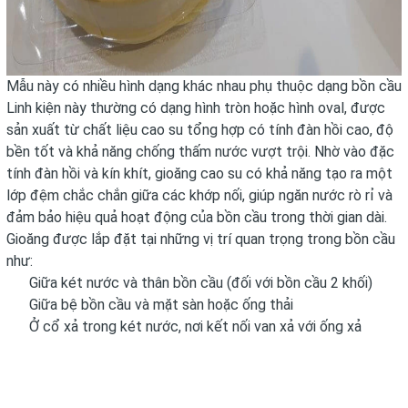
Mẫu này có nhiều hình dạng khác nhau phụ thuộc dạng bồn cầu
Linh kiện này thường có dạng hình tròn hoặc hình oval, được
sản xuất từ chất liệu cao su tổng hợp có tính đàn hồi cao, độ
bền tốt và khả năng chống thấm nước vượt trội. Nhờ vào đặc
tính đàn hồi và kín khít, gioăng cao su có khả năng tạo ra một
lớp đệm chắc chắn giữa các khớp nối, giúp ngăn nước rò rỉ và
đảm bảo hiệu quả hoạt động của bồn cầu trong thời gian dài.
Gioăng được lắp đặt tại những vị trí quan trọng trong bồn cầu
như:
Giữa két nước và thân bồn cầu (đối với bồn cầu 2 khối)
Giữa bệ bồn cầu và mặt sàn hoặc ống thải
Ở cổ xả trong két nước, nơi kết nối van xả với ống xả