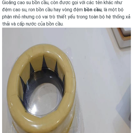
Gioăng cao su bồn cầu, còn được gọi với các tên khác như
đệm cao su, ron bồn cầu hay vòng đệm
bồn cầu
, là một bộ
phận nhỏ nhưng có vai trò thiết yếu trong toàn bộ hệ thống xả
thải và cấp nước của bồn cầu.