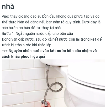
nhà
Việc thay gioăng cao su bồn cầu không quá phức tạp và có
thể thực hiện dễ dàng nếu bạn nắm rõ quy trình. Dưới đây là
các bước cơ bản để tự thay tại nhà:
Bước 1: Ngắt nguồn nước cấp cho bồn cầu
Đóng van cấp nước, sau đó xả hết nước còn lại trong két để
tránh bị tràn nước khi tháo lắp.
=>>
Nguyên nhân nước vào két nước bồn cầu chậm và
cách khắc phục hiệu quả