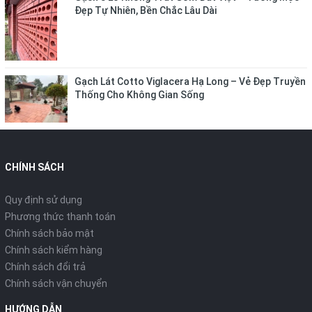
Đẹp Tự Nhiên, Bền Chắc Lâu Dài
Gạch Lát Cotto Viglacera Hạ Long – Vẻ Đẹp Truyền
Thống Cho Không Gian Sống
CHÍNH SÁCH
Quy định sử dụng
Phương thức thanh toán
Chính sách bảo mật
Chính sách kiểm hàng
Chính sách đổi trả
Chính sách vận chuyển
HƯỚNG DẪN