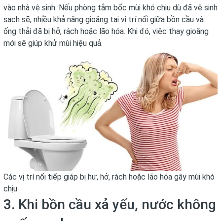
vào nhà vệ sinh. Nếu phòng tắm bốc mùi khó chịu dù đã vệ sinh
sạch sẽ, nhiều khả năng gioăng tại vị trí nối giữa bồn cầu và
ống thải đã bị hở, rách hoặc lão hóa. Khi đó, việc thay gioăng
mới sẽ giúp khử mùi hiệu quả.
Các vị trí nối tiếp giáp bị hư, hở, rách hoặc lão hóa gây mùi khó
chịu
3. Khi bồn cầu xả yếu, nước không