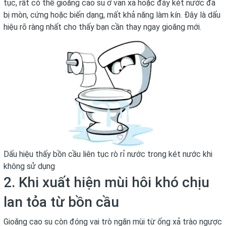
tục, rất có thể gioăng cao su ở van xả hoặc đáy két nước đã
bị mòn, cứng hoặc biến dạng, mất khả năng làm kín. Đây là dấu
hiệu rõ ràng nhất cho thấy bạn cần thay ngay gioăng mới.
Dấu hiệu thấy bồn cầu liên tục rò rỉ nước trong két nước khi
không sử dụng
2. Khi xuất hiện mùi hôi khó chịu
lan tỏa từ bồn cầu
Gioăng cao su còn đóng vai trò ngăn mùi từ ống xả trào ngược