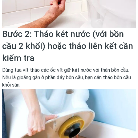
Bước 2: Tháo két nước (với bồn
cầu 2 khối) hoặc tháo liên kết cần
kiểm tra
Dùng tua vít tháo các ốc vít giữ két nước với thân bồn cầu.
Nếu là gioăng gắn ở phần đáy bồn cầu, bạn cần tháo bồn cầu
khỏi sàn.