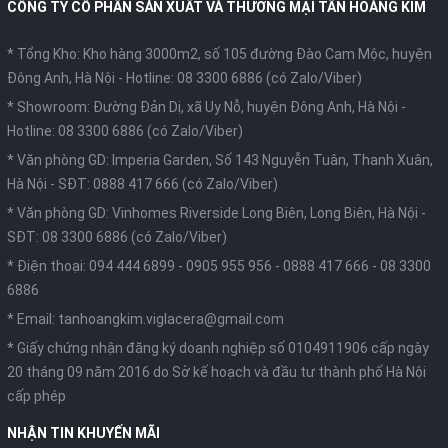
CÔNG TY CỔ PHẦN SẢN XUẤT VÀ THƯƠNG MẠI TÂN HOÀNG KIM
* Tổng Kho: Kho hàng 3000m2, số 105 đường Đào Cam Mộc, huyện
Đông Anh, Hà Nội -
Hotline: 08 3300 6886 (có Zalo/Viber)
* Showroom: Đường Đản Dị, xã Uy Nỗ, huyện Đông Anh, Hà Nội -
Hotline: 08 3300 6886 (có Zalo/Viber)
* Văn phòng GD: Imperia Garden, Số 143 Nguyễn Tuân, Thanh Xuân,
Hà Nội -
SĐT: 0888 417 666 (có Zalo/Viber)
* Văn phòng GD: Vinhomes Riverside Long Biên, Long Biên, Hà Nội -
SĐT: 08 3300 6886 (có Zalo/Viber)
* Điện thoại:
094 444 6899
-
0905 955 956
-
0888 417 666
-
08 3300
6886
* Email:
tanhoangkim.viglacera@gmail.com
* Giấy chứng nhận đăng ký doanh nghiệp số 0104911906 cấp ngày
20 tháng 09 năm 2016 do Sở kế hoạch và đầu tư thành phố Hà Nội
cấp phép
NHẬN TIN KHUYẾN MÃI