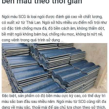
bền màu theo thời gian
Ngói màu SCG
là loại ngói được đánh giá cao về chất lượng,
có xuất xứ từ Thái Lan. Ngói sở hữu nhiều ưu điểm nổi trội như
có đặc tính chống mưa đá, độ bền cách âm, không thấm dột,
bề mặt ngói không bám bụi, chống rêu mọc, không bị nứt nẻ,
cong vênh trong quá trình sử dụng …
Đặc biệt, sản phẩm có độ bền màu cực kỳ cao, có thể duy trì
màu sắc ban đầu sau nhiều năm. Ngói màu từ SCG cũng rất đa
dạng về màu sắc, thoải mái để gia chủ lựa chọn theo sở thích,