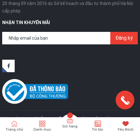
20 tháng 09 năm 2016 do Sở kế hoạch và đầu tư thành phố Hà Nội
cấp phép
NHẬN TIN KHUYẾN MÃI
Đăng ký
Bản quyền thuộc về
CÔNG TY CỔ PHẦN SX VÀ TM TÂN HOÀNG KIM
.
Cung
cấp bởi
Sapo
Giỏ hàng
Trang chủ
Danh mục
Tin tức
Yêu thích