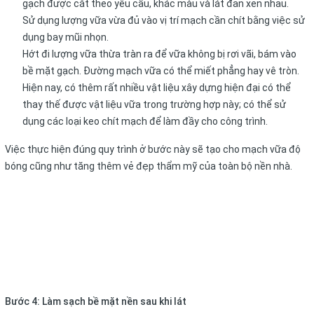
gạch được cắt theo yêu cầu, khác màu và lát đan xen nhau.
Sử dụng lượng vữa vừa đủ vào vị trí mạch cần chít bằng việc sử
dụng bay mũi nhọn.
Hớt đi lượng vữa thừa tràn ra để vữa không bị rơi vãi, bám vào
bề mặt gạch. Đường mạch vữa có thể miết phẳng hay vê tròn.
Hiện nay, có thêm rất nhiều vật liệu xây dựng hiện đại có thể
thay thế được vật liệu vữa trong trường hợp này; có thể sử
dụng các loại keo chít mạch để làm đầy cho công trình.
Việc thực hiện đúng quy trình ở bước này sẽ tạo cho mạch vữa độ
bóng cũng như tăng thêm vẻ đẹp thẩm mỹ của toàn bộ nền nhà.
Bước 4: Làm sạch bề mặt nền sau khi lát