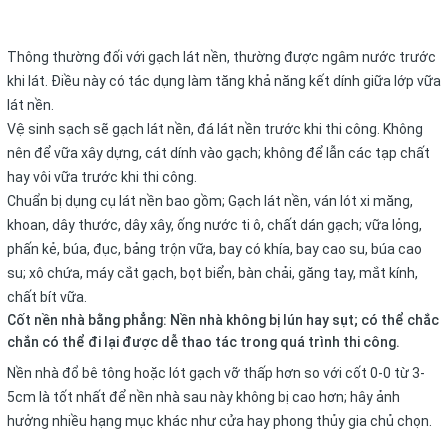
Thông thường đối với gạch lát nền, thường được ngâm nước trước
khi lát. Điều này có tác dụng làm tăng khả năng kết dính giữa lớp vữa
lát nền.
Vệ sinh sạch sẽ gạch lát nền, đá lát nền trước khi thi công. Không
nên để vữa xây dựng, cát dính vào gạch; không để lẫn các tạp chất
hay vôi vữa trước khi thi công.
Chuẩn bị dụng cụ lát nền bao gồm; Gạch lát nền, ván lót xi măng,
khoan, dây thước, dây xây, ống nước ti ô, chất dán gạch; vữa lỏng,
phấn kẻ, búa, đục, bảng trộn vữa, bay có khía, bay cao su, búa cao
su; xô chứa, máy cắt gạch, bọt biển, bàn chải, găng tay, mắt kính,
chất bít vữa.
Cốt nền nhà bằng phẳng: Nền nhà không bị lún hay sụt; có thể chắc
chắn có thể đi lại được dễ thao tác trong quá trình thi công.
Nền nhà đổ bê tông hoặc lót gạch vỡ thấp hơn so với cốt 0-0 từ 3-
5cm là tốt nhất để nền nhà sau này không bị cao hơn; hây ảnh
hưởng nhiều hạng mục khác như cửa hay phong thủy gia chủ chọn.