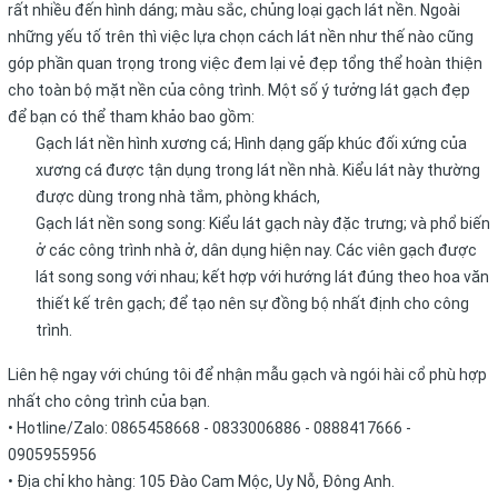
rất nhiều đến hình dáng; màu sắc, chủng loại gạch lát nền. Ngoài
những yếu tố trên thì việc lựa chọn cách lát nền như thế nào cũng
góp phần quan trọng trong việc đem lại vẻ đẹp tổng thể hoàn thiện
cho toàn bộ mặt nền của công trình. Một số ý tưởng lát gạch đẹp
để bạn có thể tham khảo bao gồm:
Gạch lát nền hình xương cá; Hình dạng gấp khúc đối xứng của
xương cá được tận dụng trong lát nền nhà. Kiểu lát này thường
được dùng trong nhà tắm, phòng khách,
Gạch lát nền song song: Kiểu lát gạch này đặc trưng; và phổ biến
ở các công trình nhà ở, dân dụng hiện nay. Các viên gạch được
lát song song với nhau; kết hợp với hướng lát đúng theo hoa văn
thiết kế trên gạch; để tạo nên sự đồng bộ nhất định cho công
trình.
Liên hệ ngay với chúng tôi để nhận mẫu gạch và ngói hài cổ phù hợp
nhất cho công trình của bạn.
• Hotline/Zalo: 0865458668 - 0833006886 - 0888417666 -
0905955956
• Địa chỉ kho hàng: 105 Đào Cam Mộc, Uy Nỗ, Đông Anh.