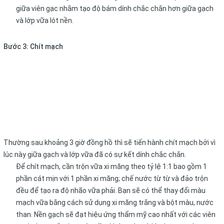
giữa viên gạc nhằm tạo độ bám dính chắc chắn hơn giữa gạch
và lớp vữa lót nền.
Bước 3: Chít mạch
Thường sau khoảng 3 giờ đồng hồ thì sẽ tiến hành chít mạch bởi vì
lúc này giữa gạch và lớp vữa đã có sự kết dính chắc chắn.
Để chít mạch, cần trộn vữa xi măng theo tỷ lệ 1:1 bao gồm 1
phần cát mịn với 1 phần xi măng; chế nước từ từ và đảo trộn
đều để tạo ra độ nhão vữa phải. Bạn sẽ có thể thay đổi màu
mạch vữa bằng cách sử dụng xi măng trắng và bột màu, nước
than. Nền gạch sẽ đạt hiệu ứng thẩm mỹ cao nhất với các viên