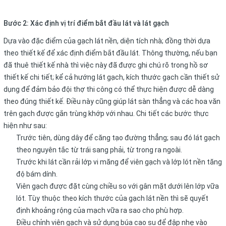
Bước 2: Xác định vị trí điểm bắt đầu lát và lát gạch
Dựa vào đặc điểm của gạch lát nền, diện tích nhà; đồng thời dựa
theo thiết kế để xác định điểm bắt đầu lát. Thông thường, nếu bạn
đã thuê thiết kế nhà thì việc này đã được ghi chú rõ trong hồ sơ
thiết kế chi tiết; kể cả hướng lát gạch, kích thước gạch cần thiết sử
dụng để đảm bảo đội thợ thi công có thể thực hiện được dễ dàng
theo đúng thiết kế. Điều này cũng giúp lát sàn thẳng và các hoa văn
trên gạch được gắn trùng khớp với nhau. Chi tiết các bước thực
hiện như sau:
Trước tiên, dùng dây để căng tạo đường thẳng; sau đó lát gạch
theo nguyên tắc từ trái sang phải, từ trong ra ngoài.
Trước khi lát cần rải lớp vi măng để viên gạch và lớp lót nền tăng
độ bám dính.
Viên gạch được đặt cùng chiều so với gân mặt dưới lên lớp vữa
lót. Tùy thuộc theo kích thước của gạch lát nền thì sẽ quyết
định khoảng rộng của mạch vữa ra sao cho phù hợp.
Điều chỉnh viên gạch và sử dụng búa cao su để đập nhẹ vào