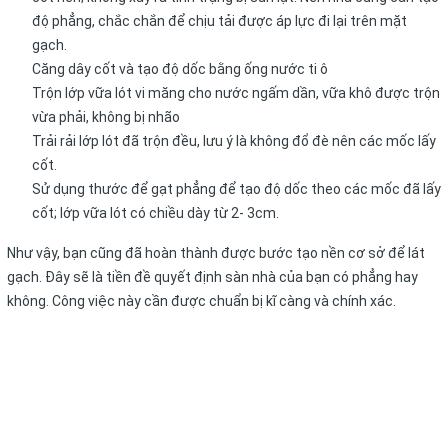
độ phẳng, chắc chắn để chịu tải được áp lực đi lại trên mặt
gạch.
Căng dây cốt và tạo độ dốc bằng ống nước ti ô
Trộn lớp vữa lót vi măng cho nước ngấm dần, vữa khô được trộn
vừa phải, không bị nhão
Trải rải lớp lót đã trộn đều, lưu ý là không đổ đè nên các mốc lấy
cốt.
Sử dụng thước để gạt phẳng để tạo độ dốc theo các mốc đã lấy
cốt; lớp vữa lót có chiều dày từ 2- 3cm.
Như vậy, bạn cũng đã hoàn thành được bước tạo nền cơ sở để lát
gạch. Đây sẽ là tiền đề quyết định sàn nhà của bạn có phẳng hay
không. Công việc này cần được chuẩn bị kĩ càng và chính xác.