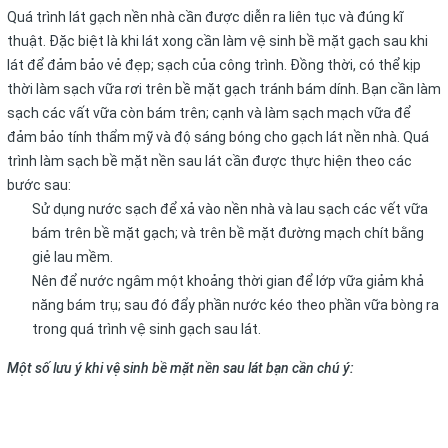
Quá trình lát gạch nền nhà cần được diễn ra liên tục và đúng kĩ
thuật. Đặc biệt là khi lát xong cần làm vệ sinh bề mặt gạch sau khi
lát để đảm bảo vẻ đẹp; sạch của công trình. Đồng thời, có thể kịp
thời làm sạch vữa rơi trên bề mặt gạch tránh bám dính. Bạn cần làm
sạch các vất vữa còn bám trên; cạnh và làm sạch mạch vữa để
đảm bảo tính thẩm mỹ và độ sáng bóng cho gạch lát nền nhà. Quá
trình làm sạch bề mặt nền sau lát cần được thực hiện theo các
bước sau:
Sử dụng nước sạch để xả vào nền nhà và lau sạch các vết vữa
bám trên bề mặt gạch; và trên bề mặt đường mạch chít bằng
giẻ lau mềm.
Nên để nước ngâm một khoảng thời gian để lớp vữa giảm khả
năng bám trụ; sau đó đẩy phần nước kéo theo phần vữa bòng ra
trong quá trình vệ sinh gạch sau lát.
Một số lưu ý khi vệ sinh bề mặt nền sau lát bạn cần chú ý: