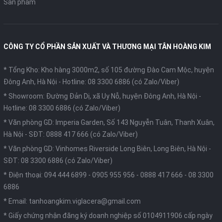
Sản phẩm
CÔNG TY CỔ PHẦN SẢN XUẤT VÀ THƯƠNG MẠI TÂN HOÀNG KIM
* Tổng Kho: Kho hàng 3000m2, số 105 đường Đào Cam Mộc, huyện
Đông Anh, Hà Nội -
Hotline: 08 3300 6886 (có Zalo/Viber)
* Showroom: Đường Đản Dị, xã Uy Nỗ, huyện Đông Anh, Hà Nội -
Hotline: 08 3300 6886 (có Zalo/Viber)
* Văn phòng GD: Imperia Garden, Số 143 Nguyễn Tuân, Thanh Xuân,
Hà Nội -
SĐT: 0888 417 666 (có Zalo/Viber)
* Văn phòng GD: Vinhomes Riverside Long Biên, Long Biên, Hà Nội -
SĐT: 08 3300 6886 (có Zalo/Viber)
* Điện thoại:
094 444 6899
-
0905 955 956
-
0888 417 666
-
08 3300
6886
* Email:
tanhoangkim.viglacera@gmail.com
* Giấy chứng nhận đăng ký doanh nghiệp số 0104911906 cấp ngày