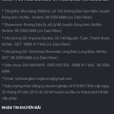
* Tổng Kho: Kho hàng 3000m2, số 105 đường Đào Cam Mộc, huyện
Đông Anh, Hà Nội -
Hotline: 08 3300 6886 (có Zalo/Viber)
* Showroom: Đường Đản Dị, xã Uy Nỗ, huyện Đông Anh, Hà Nội -
Hotline: 08 3300 6886 (có Zalo/Viber)
* Văn phòng GD: Imperia Garden, Số 143 Nguyễn Tuân, Thanh Xuân,
Hà Nội -
SĐT: 0888 417 666 (có Zalo/Viber)
* Văn phòng GD: Vinhomes Riverside Long Biên, Long Biên, Hà Nội -
SĐT: 08 3300 6886 (có Zalo/Viber)
* Điện thoại:
094 444 6899
-
0905 955 956
-
0888 417 666
-
08 3300
6886
* Email:
tanhoangkim.viglacera@gmail.com
* Giấy chứng nhận đăng ký doanh nghiệp số 0104911906 cấp ngày
20 tháng 09 năm 2016 do Sở kế hoạch và đầu tư thành phố Hà Nội
cấp phép
NHẬN TIN KHUYẾN MÃI