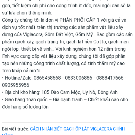
gọn, tiết kiệm chi phí cho công trình ít dốc, mái ngói dán sẽ là
sự lựa chọn thông minh.
Công ty chúng tôi là đơn vị PHÂN PHỐI CẤP 1 với giá cả và
dịch vụ tốt nhất trên thị trường các sản phẩm vật liệu xây
dựng của Viglacera, Gốm Đất Việt, Gốm Mỹ... Bao gồm các sản
phẩm gạch xây, gạch trang trí, gạch lát nền Cotto, gạch men,
ngói lợp, thiết bị vệ sinh... Với kinh nghiệm hơn 12 năm trong
lĩnh vực cung cấp vật liệu xây dựng, chúng tôi đã góp phần
tạo nên những công trình chất lượng, có tính thẩm mỹ cao
trên khắp cả nước...
• Hotline/Zalo: 0865458668 - 0833006886 - 0888417666 -
0905955956
• Địa chỉ kho hàng: 105 Đào Cam Mộc, Uy Nỗ, Đông Anh.
• Giao hàng toàn quốc – Giá cạnh tranh – Chiết khấu cao cho
đơn hàng số lượng lớn
Bài viết trước:
CÁCH NHẬN BIẾT GẠCH ỐP LÁT VIGLACERA CHÍNH