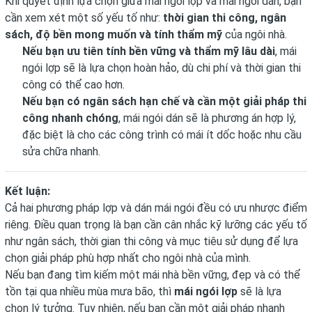
Khi quyết định lựa chọn giữa mái ngói lợp và mái ngói dán, bạn
cần xem xét một số yếu tố như:
thời gian thi công, ngân
sách, độ bền mong muốn và tính thẩm mỹ
của ngôi nhà.
Nếu bạn ưu tiên tính bền vững và thẩm mỹ lâu dài
, mái
ngói lợp sẽ là lựa chọn hoàn hảo, dù chi phí và thời gian thi
công có thể cao hơn.
Nếu bạn có ngân sách hạn chế và cần một giải pháp thi
công nhanh chóng
, mái ngói dán sẽ là phương án hợp lý,
đặc biệt là cho các công trình có mái ít dốc hoặc nhu cầu
sửa chữa nhanh.
Kết luận:
Cả hai phương pháp lợp và dán mái ngói đều có ưu nhược điểm
riêng. Điều quan trọng là bạn cần cân nhắc kỹ lưỡng các yếu tố
như ngân sách, thời gian thi công và mục tiêu sử dụng để lựa
chọn giải pháp phù hợp nhất cho ngôi nhà của mình.
Nếu bạn đang tìm kiếm một mái nhà bền vững, đẹp và có thể
tồn tại qua nhiều mùa mưa bão, thì
mái ngói lợp
sẽ là lựa
chọn lý tưởng. Tuy nhiên, nếu bạn cần một giải pháp nhanh