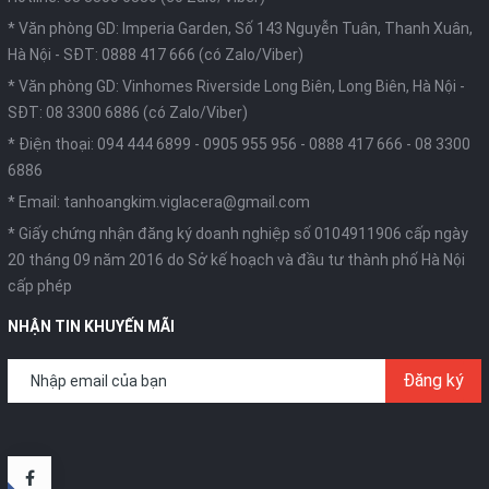
* Văn phòng GD: Imperia Garden, Số 143 Nguyễn Tuân, Thanh Xuân,
Hà Nội -
SĐT: 0888 417 666 (có Zalo/Viber)
* Văn phòng GD: Vinhomes Riverside Long Biên, Long Biên, Hà Nội -
SĐT: 08 3300 6886 (có Zalo/Viber)
* Điện thoại:
094 444 6899
-
0905 955 956
-
0888 417 666
-
08 3300
6886
* Email:
tanhoangkim.viglacera@gmail.com
* Giấy chứng nhận đăng ký doanh nghiệp số 0104911906 cấp ngày
20 tháng 09 năm 2016 do Sở kế hoạch và đầu tư thành phố Hà Nội
cấp phép
NHẬN TIN KHUYẾN MÃI
Đăng ký