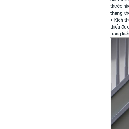
thước nào
thang
the
+ Kích th
thiếu đượ
trong kiế