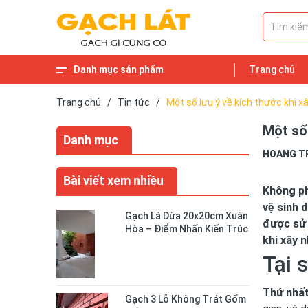
Danh mục sản phẩm
Trang chủ
Trang chủ
/
Tin tức
/
Một số lưu ý về kích thước khi x
Một số 
Danh mục
HOANG T
Bài viết xem nhiều
Không ph
vệ sinh 
Gạch Lá Dừa 20x20cm Xuân
được sử 
Hòa – Điểm Nhấn Kiến Trúc
khi xây n
Độc Đáo Cho Không Gian
Sống
Tại 
Thứ nhất
Gạch 3 Lỗ Không Trát Gốm