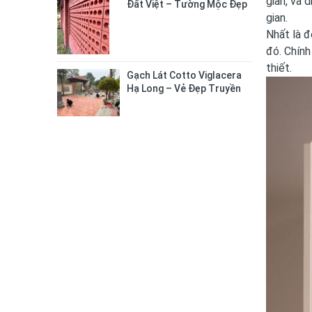
gian, và 
Đất Việt – Tường Mộc Đẹp
gian.
Tự Nhiên, Bền Chắc Lâu Dài
Nhất là đ
đó. Chính
thiết.
Gạch Lát Cotto Viglacera
Hạ Long – Vẻ Đẹp Truyền
Thống Cho Không Gian
Sống