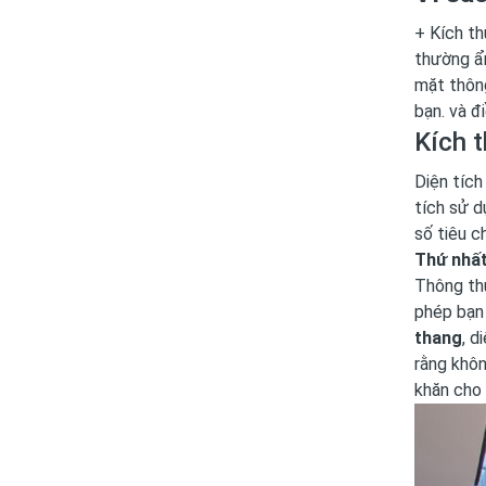
+ Kích th
thường ẩm
mặt thông
bạn. và đ
Kích t
Diện tích
tích sử d
số tiêu c
Thứ nhất:
Thông thư
phép bạn 
thang
, d
rằng khôn
khăn cho 