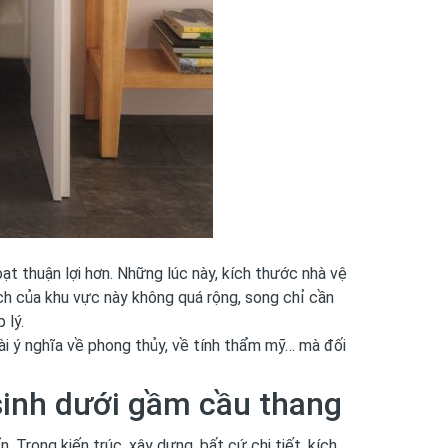
ạt thuận lợi hơn. Những lúc này, kích thước nhà vệ
ích của khu vực này không quá rộng, song chỉ cần
 lý.
ài ý nghĩa về
phong thủy
, về tính thẩm mỹ… mà đối
 sinh dưới gầm cầu thang
 Trong kiến trúc, xây dựng, bất cứ chi tiết, kích