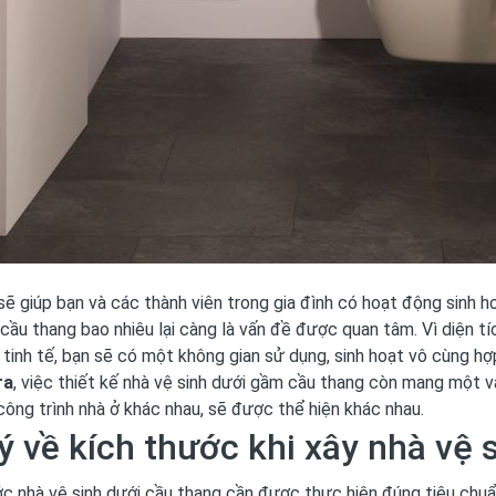
sẽ giúp bạn và các thành viên trong gia đình có hoạt động sinh ho
 cầu thang bao nhiêu lại càng là vấn đề được quan tâm. Vì diện t
tinh tế, bạn sẽ có một không gian sử dụng, sinh hoạt vô cùng hợp
ra
, việc thiết kế nhà vệ sinh dưới gầm cầu thang còn mang một v
công trình nhà ở khác nhau, sẽ được thể hiện khác nhau.
ý về kích thước khi xây nhà vệ
c nhà vệ sinh dưới cầu thang cần được thực hiện đúng tiêu chuẩn.