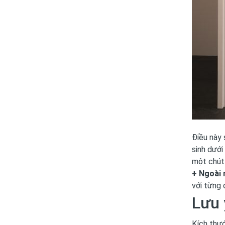
Điều này 
sinh dưới
một chút 
+ Ngoài 
với từng 
Lưu 
Kích thướ