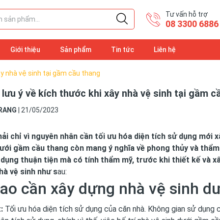
Tư vấn hỗ trợ
08 3300 6886
Giới thiệu
Sản phẩm
Tin tức
Liên hệ
ây nhà vệ sinh tại gầm cầu thang
lưu ý về kích thước khi xây nhà vệ sinh tại gầm c
RANG
|
21/05/2023
ải chỉ vì nguyên nhân cần tối ưu hóa diện tích sử dụng mới 
dưới gầm cầu thang còn mang ý nghĩa về phong thủy và thẩm
dụng thuận tiện mà có tính thẩm mỹ, trước khi thiết kế và x
hà vệ sinh như s
au:
sao cần xây dựng nhà vệ sinh d
:
Tối ưu hóa diện tích sử dụng của căn nhà. Không gian sử dụng 