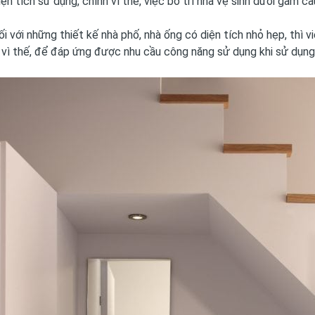
diện tích sử dụng, chính vì thế, việc bố trí nhà vệ sinh dưới gầm 
ối với những thiết kế nhà phố, nhà ống có diện tích nhỏ hẹp, thì v
 vì thế, để đáp ứng được nhu cầu công năng sử dụng khi sử dụng