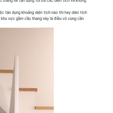
cầu thang sẽ tận dụng tối đa các diện tích và không
iệc tận dụng khoảng diện tích nào thì hay diện tích
 khu vực gầm cầu thang này là điều vô cùng cần