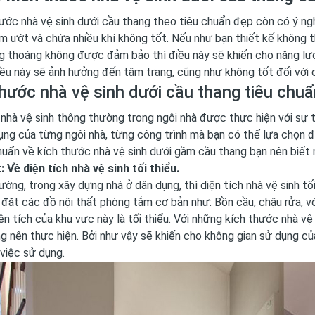
ước nhà vệ sinh dưới cầu thang theo tiêu chuẩn đẹp còn có ý ng
 ướt và chứa nhiều khí không tốt. Nếu như bạn thiết kế không 
 thoáng không được đảm bảo thì điều này sẽ khiến cho năng lượ
iều này sẽ ảnh hưởng đến tậm trạng, cũng như không tốt đối với c
hước nhà vệ sinh dưới cầu thang tiêu chuẩ
 nhà vệ sinh thông thường trong ngôi nhà được thực hiện với sự 
ụng của từng ngôi nhà, từng công trình mà bạn có thể lựa chọn
huẩn về kích thước nhà vệ sinh dưới gầm cầu thang bạn nên biết 
 Về diện tích nhà vệ sinh tối thiểu.
ờng, trong xây dựng nhà ở dân dụng, thì diện tích nhà vệ sinh t
đặt các đồ nội thất phòng tắm cơ bản như: Bồn cầu, chậu rửa, vò
iện tích của khu vực này là tối thiểu. Với những kích thước nhà vệ
g nên thực hiện. Bởi như vậy sẽ khiến cho không gian sử dụng của
việc sử dụng.