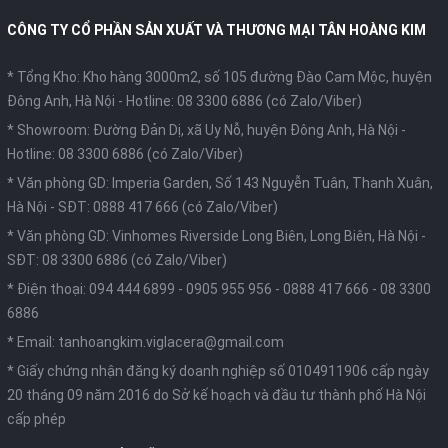
CÔNG TY CỔ PHẦN SẢN XUẤT VÀ THƯƠNG MẠI TÂN HOÀNG KIM
* Tổng Kho: Kho hàng 3000m2, số 105 đường Đào Cam Mộc, huyện
Đông Anh, Hà Nội -
Hotline: 08 3300 6886 (có Zalo/Viber)
* Showroom: Đường Đản Dị, xã Uy Nỗ, huyện Đông Anh, Hà Nội -
Hotline: 08 3300 6886 (có Zalo/Viber)
* Văn phòng GD: Imperia Garden, Số 143 Nguyễn Tuân, Thanh Xuân,
Hà Nội -
SĐT: 0888 417 666 (có Zalo/Viber)
* Văn phòng GD: Vinhomes Riverside Long Biên, Long Biên, Hà Nội -
SĐT: 08 3300 6886 (có Zalo/Viber)
* Điện thoại:
094 444 6899
-
0905 955 956
-
0888 417 666
-
08 3300
6886
* Email:
tanhoangkim.viglacera@gmail.com
* Giấy chứng nhận đăng ký doanh nghiệp số 0104911906 cấp ngày
20 tháng 09 năm 2016 do Sở kế hoạch và đầu tư thành phố Hà Nội
cấp phép