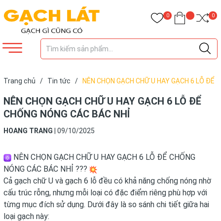
0
0
Trang chủ
/
Tin tức
/
NÊN CHỌN GẠCH CHỮ U HAY GẠCH 6 LỖ ĐỂ
CHỐNG NÓNG CÁC BÁC NHỈ
NÊN CHỌN GẠCH CHỮ U HAY GẠCH 6 LỖ ĐỂ
CHỐNG NÓNG CÁC BÁC NHỈ
HOANG TRANG
|
09/10/2025
NÊN CHỌN GẠCH CHỮ U HAY GẠCH 6 LỖ ĐỂ CHỐNG
NÓNG CÁC BÁC NHỈ ???
Cả gạch chữ U và gạch 6 lỗ đều có khả năng chống nóng nhờ
cấu trúc rỗng, nhưng mỗi loại có đặc điểm riêng phù hợp với
từng mục đích sử dụng. Dưới đây là so sánh chi tiết giữa hai
loại gạch này: