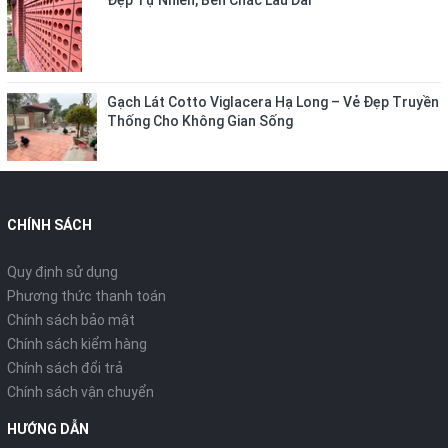
Đẹp Tự Nhiên, Bền Chắc Lâu Dài
Gạch Lát Cotto Viglacera Hạ Long – Vẻ Đẹp Truyền
Thống Cho Không Gian Sống
CHÍNH SÁCH
Quy định sử dụng
Phương thức thanh toán
Chính sách bảo mật
Chính sách kiểm hàng
Chính sách đổi trả
Chính sách vận chuyển
HƯỚNG DẪN