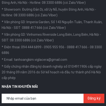
Đông Anh, Hà Nội -
Hotline: 08 3300 6886 (có Zalo/Viber)
* Showroom: Đường Đản Dị, xã Uy Nỗ, huyện Đông Anh, Hà Nội -
Hotline: 08 3300 6886 (có Zalo/Viber)
* Văn phòng GD: Imperia Garden, Số 143 Nguyễn Tuân, Thanh Xuân,
Hà Nội -
SĐT: 0888 417 666 (có Zalo/Viber)
* Văn phòng GD: Vinhomes Riverside Long Biên, Long Biên, Hà Nội -
SĐT: 08 3300 6886 (có Zalo/Viber)
* Điện thoại:
094 444 6899
-
0905 955 956
-
0888 417 666
-
08 3300
6886
* Email:
tanhoangkim.viglacera@gmail.com
* Giấy chứng nhận đăng ký doanh nghiệp số 0104911906 cấp ngày
20 tháng 09 năm 2016 do Sở kế hoạch và đầu tư thành phố Hà Nội
cấp phép
NHẬN TIN KHUYẾN MÃI
Đăng ký