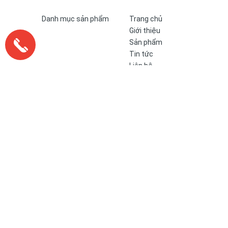
Danh mục sản phẩm
Trang chủ
Giới thiệu
Sản phẩm
Tin tức
Liên hệ
Tư vấn hỗ trợ
0833 006 886
0888 417 666
0905 955 956
Xin chào!
Đăng nhập
Trang chủ
/
Tin tức
/
Nền nhà bị phồng là tốt hay xấu?
Nền nh
Danh mục
HOANG T