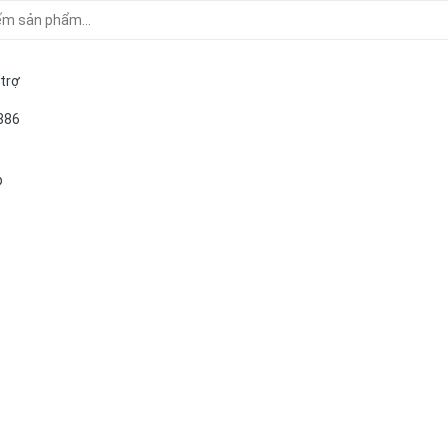
 trợ
886
p