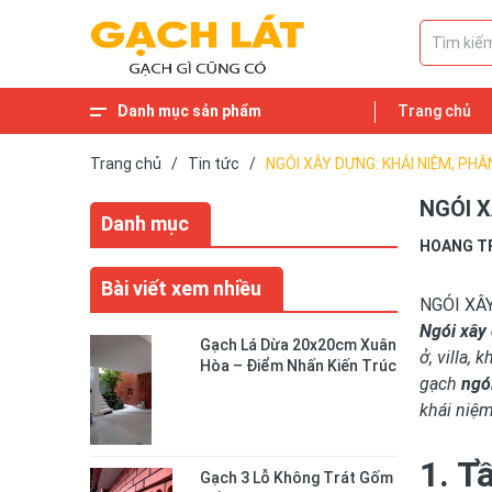
Danh mục sản phẩm
Trang chủ
Trang chủ
/
Tin tức
/
NGÓI XÂY DỰNG: KHÁI NIỆM, PHÂ
NGÓI X
Danh mục
HOANG T
Bài viết xem nhiều
NGÓI XÂ
Ngói xây
Gạch Lá Dừa 20x20cm Xuân
ở, villa,
Hòa – Điểm Nhấn Kiến Trúc
gạch
ngó
Độc Đáo Cho Không Gian
Sống
khái niệm
1. T
Gạch 3 Lỗ Không Trát Gốm