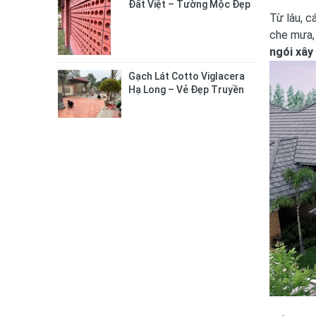
Đất Việt – Tường Mộc Đẹp
Từ lâu, c
Tự Nhiên, Bền Chắc Lâu Dài
che mưa, 
ngói xây
Gạch Lát Cotto Viglacera
Hạ Long – Vẻ Đẹp Truyền
Thống Cho Không Gian
Sống