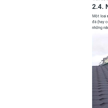
2.4. 
Một loại
đá
(hay c
những nă