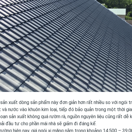
 sản xuất dòng sản phẩm này đơn giản hơn rất nhiều so với ngói 
 và nước vào khuôn kim loại, tiếp đó bảo quản trong một thời gi
oạn sản xuất không quá rườm rà, nguồn nguyên liệu cũng rất dễ k
hải đầu tư cho phần mái nhà sẽ giảm đi đáng kể.
trường hiện nay, giá ngói xi măng nằm trong khoảng 14.500 – 39.0