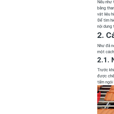
Nếu như t
bằng than
vật liệu 
Để tìm hi
nội dung 
2. C
Như đã nó
một cách 
2.1. 
Trước kh
được chế
tấm ngói 