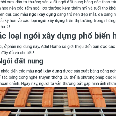
hời xưa, dân ta thường sản xuất ngói đất nung bằng các thao tác
 hoa nên các tấm ngói lợp thường kém thẩm mỹ và tuổi thọ khôn
hiện đại, các mẫu
ngói xây dựng
càng trở nên đẹp mắt, đa dạng m
ểu kỹ hơn về các loại
ngói xây dựng
trên thị trường trong những
thứ 2!
ác loại ngói xây dựng phổ biến 
i, ở phần nội dung này, Adal Home sẽ giới thiệu đến bạn đọc các
đầy đủ và chi tiết!
Ngói đất nung
i nhắc đến các mẫu
ngói xây dựng
được sản xuất bằng công nghệ
 tác bằng công nghệ truyền thống. Cụ thể là phương pháp đúc k
hoàn chỉnh. Ngày nay, người ta vẫn thường bắt gặp hình ảnh nhữn