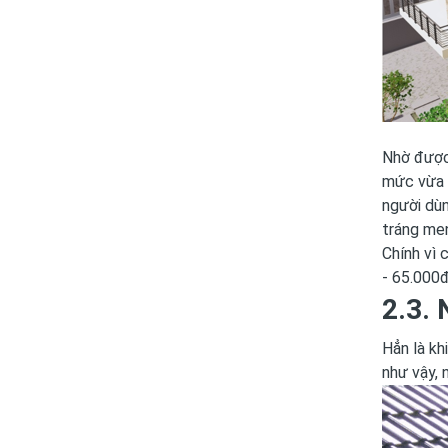
Nhờ được 
mức vừa p
người dùn
tráng me
Chính vì 
- 65.000đ
2.3. 
Hẳn là kh
như vậy, 