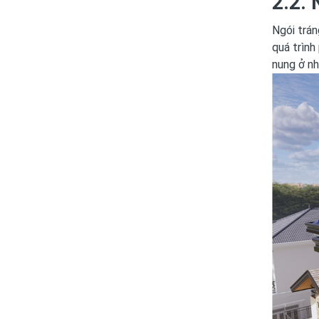
2.2.
Ngói trán
quá trình
nung ở nh