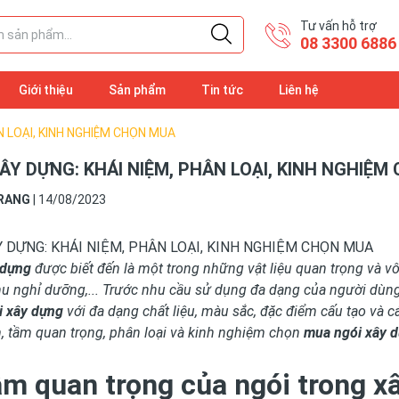
Tư vấn hỗ trợ
08 3300 6886
Giới thiệu
Sản phẩm
Tin tức
Liên hệ
N LOẠI, KINH NGHIỆM CHỌN MUA
ÂY DỰNG: KHÁI NIỆM, PHÂN LOẠI, KINH NGHIỆ
RANG
|
14/08/2023
Y DỰNG: KHÁI NIỆM, PHÂN LOẠI, KINH NGHIỆM CHỌN MUA
 dựng
được biết đến là một trong những vật liệu quan trọng và vô
 khu nghỉ dưỡng,... Trước nhu cầu sử dụng đa dạng của người dùng, 
i xây dựng
với đa dạng chất liệu, màu sắc, đặc điểm cấu tạo và c
, tầm quan trọng, phân loại và kinh nghiệm chọn
mua ngói xây 
ầm quan trọng của ngói trong x