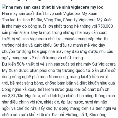
Nhà máy sản xuất thiết bị vệ sinh Viglacera Mỹ Xuân
Tọa lạc tại tỉnh Bà Rịa, Vũng Tàu, Công ty Viglacera Mỹ Xuân
là nhà máy có công suất lớn nhất trong hệ thống với 750.000
sản phẩm/năm. Đây là một trong những nhà máy sản xuất
thiết bị vệ sinh Viglacera chủ lực, chuyên cung cấp cho thị
trường nội địa và xuất khẩu. Sự đầu tư mạnh mẽ vào dây
chuyền tự động hóa giúp nhà máy này đáp ứng được nhu cầu
ngày càng cao về cả số lượng và chất lượng.
Dự kiến 50% thiết bị vệ sinh sản xuất tại nhà máy Sứ Viglacera
Mỹ Xuân được phân phối cho thị trường quốc tế. Sản phẩm sử
dụng công nghệ phủ men Nano nung, mang lại độ bền vượt
trội, bề mặt sáng bóng, chống bám bẩn và diệt khuẩn hiệu quả.
Công nghệ xả xoáy tiết kiệm nước giúp loại bỏ chất bẩn chỉ
với 3,8L/lần. Ngoài ra, còn tích hợp nhiều tính năng thông minh
như điều chỉnh vòi rửa, nhiệt độ, áp lực nước, sưởi ấm nắp
ngồi, và chế độ rửa, sấy khô tự động, mang đến sự tiện nghi và
chăm sóc sức khỏe tối ưu. Địa chỉ: Đường số 1, Khu công