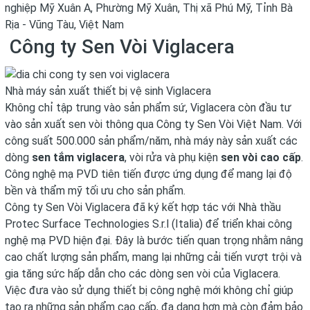
nghiệp Mỹ Xuân A, Phường Mỹ Xuân, Thị xã Phú Mỹ, Tỉnh Bà
Rịa - Vũng Tàu, Việt Nam
Công ty Sen Vòi Viglacera
Nhà máy sản xuất thiết bị vệ sinh Viglacera
Không chỉ tập trung vào sản phẩm sứ, Viglacera còn đầu tư
vào sản xuất sen vòi thông qua Công ty Sen Vòi Việt Nam. Với
công suất 500.000 sản phẩm/năm, nhà máy này sản xuất các
dòng
sen tắm viglacera
, vòi rửa và phụ kiện
sen vòi cao cấp
.
Công nghệ mạ PVD tiên tiến được ứng dụng để mang lại độ
bền và thẩm mỹ tối ưu cho sản phẩm.
Công ty Sen Vòi Viglacera đã ký kết hợp tác với Nhà thầu
Protec Surface Technologies S.r.l (Italia) để triển khai công
nghệ mạ PVD hiện đại. Đây là bước tiến quan trọng nhằm nâng
cao chất lượng sản phẩm, mang lại những cải tiến vượt trội và
gia tăng sức hấp dẫn cho các dòng sen vòi của Viglacera.
Việc đưa vào sử dụng thiết bị công nghệ mới không chỉ giúp
tạo ra những sản phẩm cao cấp, đa dạng hơn mà còn đảm bảo