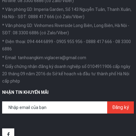
Hotline: 08 3300 6886 (có Zalo/Viber)
* Văn phòng GD: Imperia Garden, Số 143 Nguyễn Tuân, Thanh Xuân,
Hà Nội -
SĐT: 0888 417 666 (có Zalo/Viber)
* Văn phòng GD: Vinhomes Riverside Long Biên, Long Biên, Hà Nội -
SĐT: 08 3300 6886 (có Zalo/Viber)
* Điện thoại:
094 444 6899
-
0905 955 956
-
0888 417 666
-
08 3300
6886
* Email:
tanhoangkim.viglacera@gmail.com
* Giấy chứng nhận đăng ký doanh nghiệp số 0104911906 cấp ngày
20 tháng 09 năm 2016 do Sở kế hoạch và đầu tư thành phố Hà Nội
cấp phép
NHẬN TIN KHUYẾN MÃI
Đăng ký