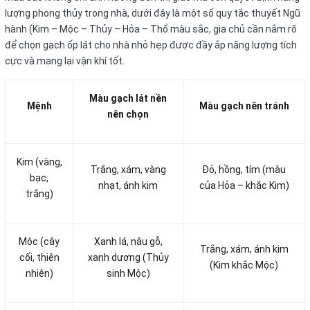
lượng phong thủy trong nhà, dưới đây là một số quy tắc thuyết Ngũ
hành (Kim – Mộc – Thủy – Hỏa – Thổ màu sắc, gia chủ cần nắm rõ
để chọn gạch ốp lát cho nhà nhỏ hẹp được đầy ắp năng lượng tích
cực và mang lại vận khí tốt.
Màu gạch lát nền
Mệnh
Màu gạch nên tránh
nên chọn
Kim (vàng,
Trắng, xám, vàng
Đỏ, hồng, tím (màu
bạc,
nhạt, ánh kim
của Hỏa – khắc Kim)
trắng)
Mộc (cây
Xanh lá, nâu gỗ,
Trắng, xám, ánh kim
cối, thiên
xanh dương (Thủy
(Kim khắc Mộc)
nhiên)
sinh Mộc)