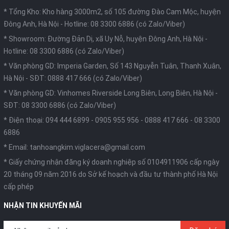
* Tổng Kho: Kho hàng 3000m2, số 105 đường Đào Cam Mộc, huyện
Đông Anh, Hà Nội -
Hotline: 08 3300 6886 (có Zalo/Viber)
* Showroom: Đường Đản Dị, xã Uy Nỗ, huyện Đông Anh, Hà Nội -
Hotline: 08 3300 6886 (có Zalo/Viber)
* Văn phòng GD: Imperia Garden, Số 143 Nguyễn Tuân, Thanh Xuân,
Hà Nội -
SĐT: 0888 417 666 (có Zalo/Viber)
* Văn phòng GD: Vinhomes Riverside Long Biên, Long Biên, Hà Nội -
SĐT: 08 3300 6886 (có Zalo/Viber)
* Điện thoại:
094 444 6899
-
0905 955 956
-
0888 417 666
-
08 3300
6886
* Email:
tanhoangkim.viglacera@gmail.com
* Giấy chứng nhận đăng ký doanh nghiệp số 0104911906 cấp ngày
20 tháng 09 năm 2016 do Sở kế hoạch và đầu tư thành phố Hà Nội
cấp phép
NHẬN TIN KHUYẾN MÃI