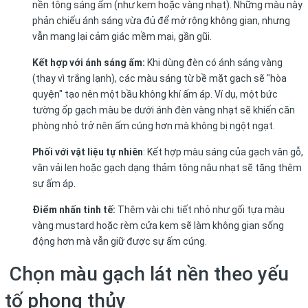
nền
tông sáng ấm (như kem hoặc vàng nhạt). Những màu này
phản chiếu ánh sáng vừa đủ để mở rộng không gian, nhưng
vẫn mang lại cảm giác mềm mại, gần gũi.
Kết hợp với ánh sáng ấm:
Khi dùng đèn có ánh sáng vàng
(thay vì trắng lạnh), các màu sáng từ bề mặt gạch sẽ "hòa
quyện" tạo nên một bầu không khí ấm áp. Ví dụ, một bức
tường ốp gạch màu be dưới ánh đèn vàng nhạt sẽ khiến căn
phòng nhỏ trở nên ấm cúng hơn mà không bị ngột ngạt.
Phối với vật liệu tự nhiên
: Kết hợp màu sáng của gạch vân gỗ,
vân vải len hoặc gạch dạng thảm tông nâu nhạt sẽ tăng thêm
sự ấm áp.
Điểm nhấn tinh tế:
Thêm vài chi tiết nhỏ như gối tựa màu
vàng mustard hoặc rèm cửa kem sẽ làm không gian sống
động hơn mà vẫn giữ được sự ấm cúng.
Chọn màu gạch lát nền theo yếu
tố phong thủy