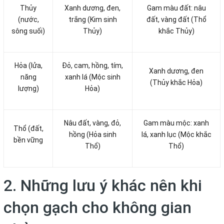
Thủy
Xanh dương, đen,
Gam màu đất: nâu
(nước,
trắng (Kim sinh
đất, vàng đất (Thổ
sông suối)
Thủy)
khắc Thủy)
Hỏa (lửa,
Đỏ, cam, hồng, tím,
Xanh dương, đen
năng
xanh lá (Mộc sinh
(Thủy khắc Hỏa)
lượng)
Hỏa)
Nâu đất, vàng, đỏ,
Gam màu mộc: xanh
Thổ (đất,
hồng (Hỏa sinh
lá, xanh lục (Mộc khắc
bền vững
Thổ)
Thổ)
2. Những lưu ý khác nên khi
chọn gạch cho không gian