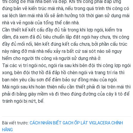
thi công để mái nhà bền và đẹp. Khi thi công phải đáp ứng
đúng bản vẽ kiến trúc mái nhà, nếu trong quá trình thi công có
sai lệch làm mái nhà lỗi sẽ ảnh hưởng tới thời gian sử dụng mái
nhà và vẻ ngoài của tổng thể căn nhà.
Cần thiết kế kết cấu đầy đủ tải trọng khi lợp ngói, kiểm tra
dầm, đà xem đã đủ tiêu chuẩn lắp đặt ngói hay chưa, thi công
đầy đủ mối nối, liên kết đúng kết cấu chưa, bởi phần cấu trúc
này nâng đỡ mái nhà nếu xảy ra bất cứ sai sót nào sẽ nguy
hiểm cho người thi công và người sử dụng nhà ở.
Tại các vị trí ngói nóc, ngói rìa sau khi bên đội thi công lợp ngói
xong, bên đội thợ hồ đã đắp hồ chèn ngói và trang trí rìa thì
bạn nên yêu cầu sơn để đảm bảo sự đồng màu của ngói.
Mái ngói sau khi hoàn thiện nếu cần thiết phải đi lại trên mái thì
phải đi bằng giày mềm và đi theo đúng đường của cây li tô để
tránh ngói bị nứt, bể.
Bài viết trước:
CÁCH NHẬN BIẾT GẠCH ỐP LÁT VIGLACERA CHÍNH
HÃNG