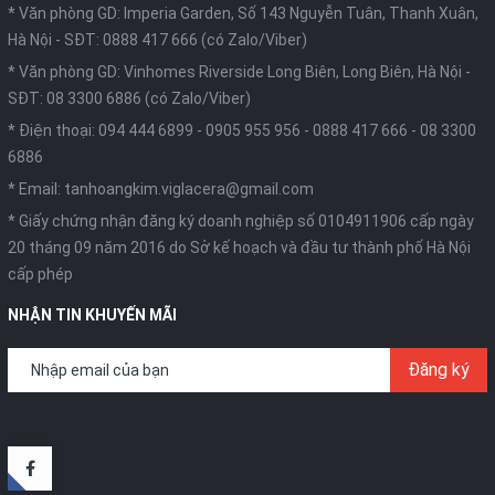
* Văn phòng GD: Imperia Garden, Số 143 Nguyễn Tuân, Thanh Xuân,
Hà Nội -
SĐT: 0888 417 666 (có Zalo/Viber)
* Văn phòng GD: Vinhomes Riverside Long Biên, Long Biên, Hà Nội -
SĐT: 08 3300 6886 (có Zalo/Viber)
* Điện thoại:
094 444 6899
-
0905 955 956
-
0888 417 666
-
08 3300
6886
* Email:
tanhoangkim.viglacera@gmail.com
* Giấy chứng nhận đăng ký doanh nghiệp số 0104911906 cấp ngày
20 tháng 09 năm 2016 do Sở kế hoạch và đầu tư thành phố Hà Nội
cấp phép
NHẬN TIN KHUYẾN MÃI
Đăng ký