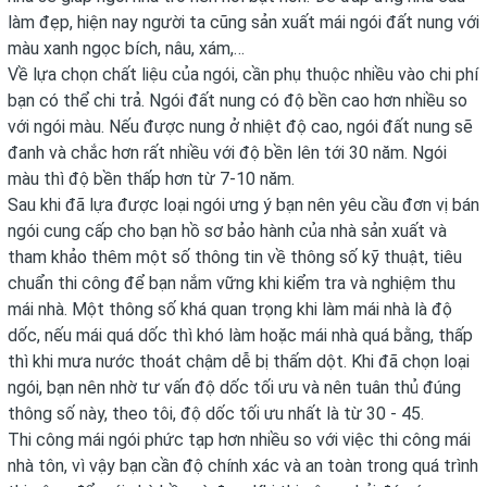
làm đẹp, hiện nay người ta cũng sản xuất mái ngói đất nung với
màu xanh ngọc bích, nâu, xám,…
Về lựa chọn
chất liệu của ngói
, cần phụ thuộc nhiều vào chi phí
bạn có thể chi trả. Ngói đất nung có độ bền cao hơn nhiều so
với ngói màu. Nếu được nung ở nhiệt độ cao, ngói đất nung sẽ
đanh và chắc hơn rất nhiều với độ bền lên tới 30 năm. Ngói
màu thì độ bền thấp hơn từ 7-10 năm.
Sau khi đã lựa được loại ngói ưng ý bạn nên yêu cầu đơn vị bán
ngói cung cấp cho bạn hồ sơ bảo hành của nhà sản xuất và
tham khảo thêm một số thông tin về thông số kỹ thuật, tiêu
chuẩn thi công để bạn nắm vững khi kiểm tra và nghiệm thu
mái nhà. Một thông số khá quan trọng khi làm mái nhà là độ
dốc, nếu mái quá dốc thì khó làm hoặc mái nhà quá bằng, thấp
thì khi mưa nước thoát chậm dễ bị thấm dột. Khi đã chọn loại
ngói, bạn nên nhờ tư vấn độ dốc tối ưu và nên tuân thủ đúng
thông số này, theo tôi, độ dốc tối ưu nhất là từ 30 - 45.
Thi công mái ngói phức tạp hơn nhiều so với việc thi công mái
nhà tôn, vì vậy bạn cần độ chính xác và an toàn trong quá trình