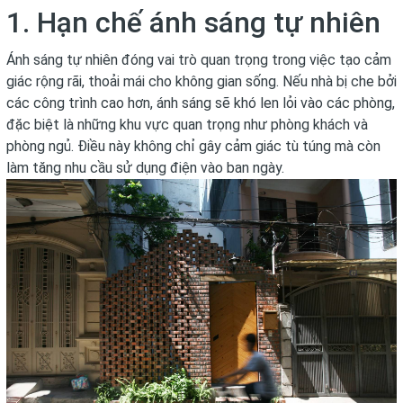
1. Hạn chế ánh sáng tự nhiên
Ánh sáng tự nhiên đóng vai trò quan trọng trong việc tạo cảm
giác rộng rãi, thoải mái cho không gian sống. Nếu nhà bị che bởi
các công trình cao hơn, ánh sáng sẽ khó len lỏi vào các phòng,
đặc biệt là những khu vực quan trọng như phòng khách và
phòng ngủ. Điều này không chỉ gây cảm giác tù túng mà còn
làm tăng nhu cầu sử dụng điện vào ban ngày.