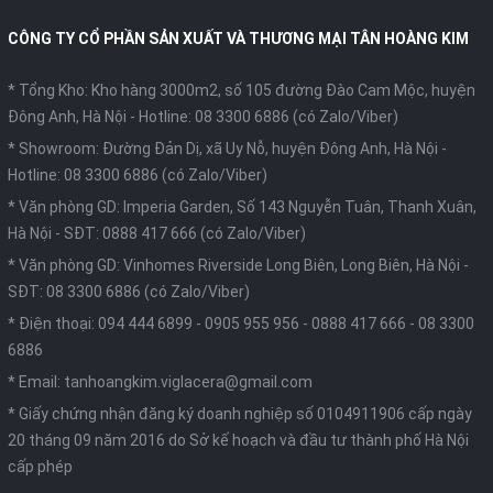
CÔNG TY CỔ PHẦN SẢN XUẤT VÀ THƯƠNG MẠI TÂN HOÀNG KIM
* Tổng Kho: Kho hàng 3000m2, số 105 đường Đào Cam Mộc, huyện
Đông Anh, Hà Nội -
Hotline: 08 3300 6886 (có Zalo/Viber)
* Showroom: Đường Đản Dị, xã Uy Nỗ, huyện Đông Anh, Hà Nội -
Hotline: 08 3300 6886 (có Zalo/Viber)
* Văn phòng GD: Imperia Garden, Số 143 Nguyễn Tuân, Thanh Xuân,
Hà Nội -
SĐT: 0888 417 666 (có Zalo/Viber)
* Văn phòng GD: Vinhomes Riverside Long Biên, Long Biên, Hà Nội -
SĐT: 08 3300 6886 (có Zalo/Viber)
* Điện thoại:
094 444 6899
-
0905 955 956
-
0888 417 666
-
08 3300
6886
* Email:
tanhoangkim.viglacera@gmail.com
* Giấy chứng nhận đăng ký doanh nghiệp số 0104911906 cấp ngày
20 tháng 09 năm 2016 do Sở kế hoạch và đầu tư thành phố Hà Nội
cấp phép