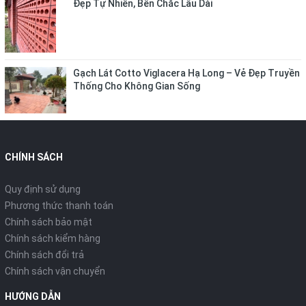
Đẹp Tự Nhiên, Bền Chắc Lâu Dài
Gạch Lát Cotto Viglacera Hạ Long – Vẻ Đẹp Truyền
Thống Cho Không Gian Sống
CHÍNH SÁCH
Quy định sử dụng
Phương thức thanh toán
Chính sách bảo mật
Chính sách kiểm hàng
Chính sách đổi trả
Chính sách vận chuyển
HƯỚNG DẪN