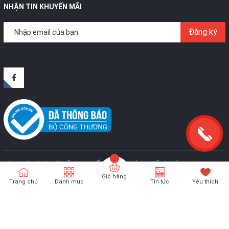
NHẬN TIN KHUYẾN MÃI
Đăng ký
Bản quyền thuộc về
CÔNG TY CỔ PHẦN SX VÀ TM TÂN HOÀNG KIM
.
Cung
cấp bởi
Sapo
Giỏ hàng
Trang chủ
Danh mục
Tin tức
Yêu thích