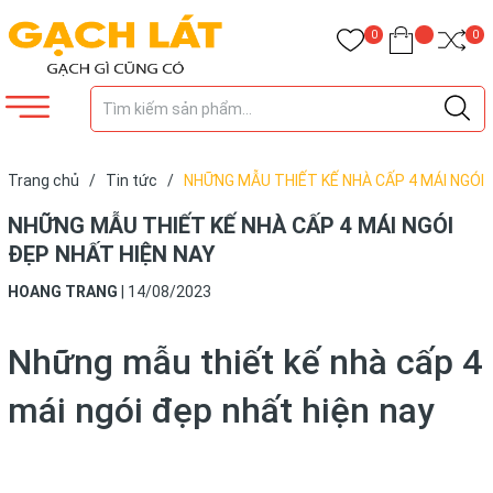
0
0
Trang chủ
/
Tin tức
/
NHỮNG MẪU THIẾT KẾ NHÀ CẤP 4 MÁI NGÓI
ĐẸP NHẤT HIỆN NAY
NHỮNG MẪU THIẾT KẾ NHÀ CẤP 4 MÁI NGÓI
ĐẸP NHẤT HIỆN NAY
HOANG TRANG
|
14/08/2023
Những mẫu thiết kế nhà cấp 4
mái ngói đẹp nhất hiện nay