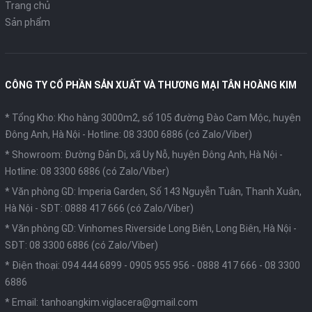
Trang chủ
Sản phẩm
CÔNG TY CỔ PHẦN SẢN XUẤT VÀ THƯƠNG MẠI TÂN HOÀNG KIM
* Tổng Kho: Kho hàng 3000m2, số 105 đường Đào Cam Mộc, huyện
Đông Anh, Hà Nội -
Hotline: 08 3300 6886 (có Zalo/Viber)
* Showroom: Đường Đản Dị, xã Uy Nỗ, huyện Đông Anh, Hà Nội -
Hotline: 08 3300 6886 (có Zalo/Viber)
* Văn phòng GD: Imperia Garden, Số 143 Nguyễn Tuân, Thanh Xuân,
Hà Nội -
SĐT: 0888 417 666 (có Zalo/Viber)
* Văn phòng GD: Vinhomes Riverside Long Biên, Long Biên, Hà Nội -
SĐT: 08 3300 6886 (có Zalo/Viber)
* Điện thoại:
094 444 6899
-
0905 955 956
-
0888 417 666
-
08 3300
6886
* Email:
tanhoangkim.viglacera@gmail.com