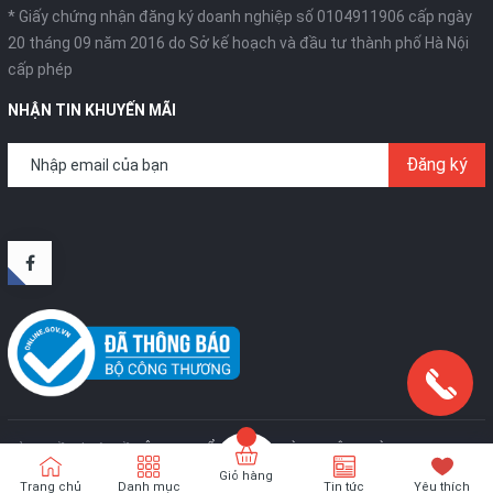
* Giấy chứng nhận đăng ký doanh nghiệp số 0104911906 cấp ngày
20 tháng 09 năm 2016 do Sở kế hoạch và đầu tư thành phố Hà Nội
cấp phép
NHẬN TIN KHUYẾN MÃI
Đăng ký
Bản quyền thuộc về
CÔNG TY CỔ PHẦN SX VÀ TM TÂN HOÀNG KIM
.
Cung
cấp bởi
Sapo
Giỏ hàng
Trang chủ
Danh mục
Tin tức
Yêu thích